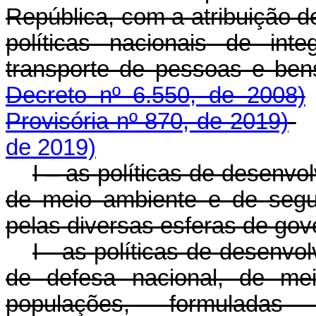
República, com a atribuição d
políticas nacionais de int
transporte de pessoas e 
Decreto nº 6.550, de 2008)
Provisória nº 870, de 2019)
de 2019)
I – as políticas de desenvo
de meio ambiente e de segu
pelas diversas esferas de gov
I - as políticas de desenvo
de defesa nacional, de me
populações, formulada