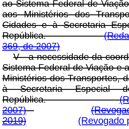
ao Sistema Federal de Viação 
aos Ministérios dos Transp
Cidades e à Secretaria Esp
República.
(Reda
369, de 2007)
V - a necessidade da coord
Sistema Federal de Viação e at
Ministérios dos Transportes, 
à Secretaria Especial 
República.
(R
2007)
(Revogad
2019)
(Revogado p