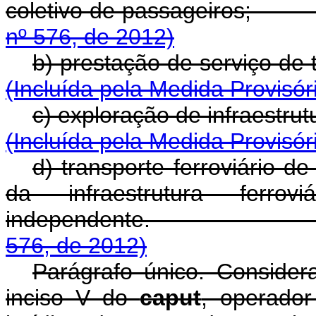
coletivo de passageir
nº 576, de 2012)
b) prestação de servi
(Incluída pela Medida Provisór
c) exploração de infra
(Incluída pela Medida Provisór
d) transporte ferroviário 
da infraestrutura ferrovi
independente
576, de 2012)
Parágrafo único. Considera
inciso V do
caput
, operador