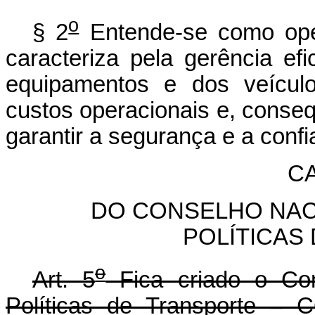
o
§ 2
Entende-se como ope
caracteriza pela gerência efi
equipamentos e dos veículo
custos operacionais e, conseqü
garantir a segurança e a confi
CA
DO CONSELHO NAC
POLÍTICAS
o
Art. 5
Fica criado o Con
Políticas de Transporte – 