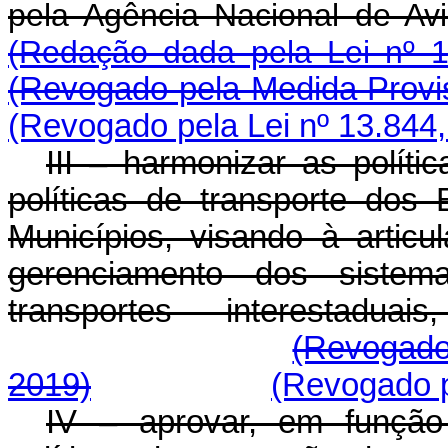
pela Agência Naciona
(Redação dada pela Lei nº 1
(Revogado pela Medida Provis
(Revogado pela Lei nº 13.844,
III – harmonizar as políti
políticas de transporte dos 
Municípios, visando à artic
gerenciamento dos sistem
transportes interestadua
(Revogado
2019)
(Revogado p
IV – aprovar, em função 