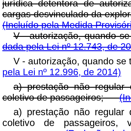
jurídica detentora de autoriz
cargas desvinculado da 
(Incluído pela Medida Provisór
V - autorização, q
dada pela Lei nº 12.743, de 2
V - autorização, quan
pela Lei nº 12.996, de 2014)
a) prestação não regular d
coletivo de passageiros;
(I
a) prestação não regular d
coletivo de passageiros,