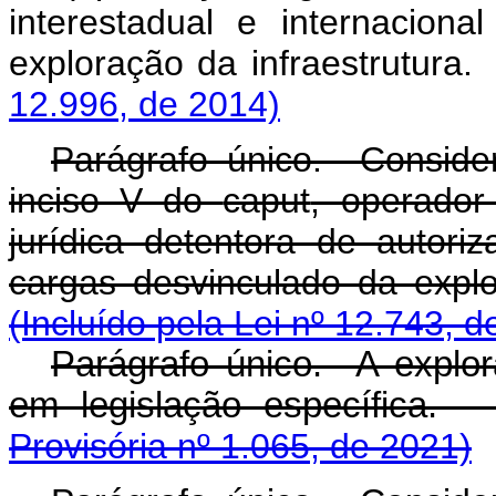
interestadual e internacion
exploração da infra
12.996, de 2014)
Parágrafo único. Conside
inciso V do
caput
, operador
jurídica detentora de autoriz
cargas desvinculado da 
(Incluído pela Lei nº 12.743, d
Parágrafo único. A explora
em legislação especí
Provisória nº 1.065, de 2021)