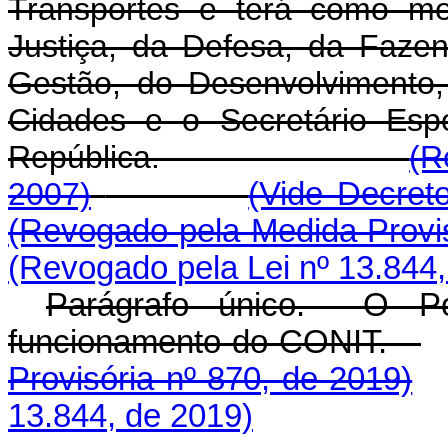
Transportes e terá como me
Justiça, da Defesa, da Faze
Gestão, do Desenvolvimento, 
Cidades e o Secretário Esp
República.
(R
2007)
(Vide Decret
(Revogado pela Medida Provis
(Revogado pela Lei nº 13.844,
Parágrafo único. O Po
funcionamento do CONIT.
Provisória nº 870, de 2019)
13.844, de 2019)