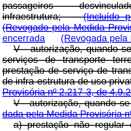
passageiros desvinc
infraestrutura;
(Incluído 
(Revogado pela Medida Provis
encerrada
(Revogada pela 
V - autorização, quando se
serviços de transporte terr
prestação de serviço de tran
de infra-estrutura de us
Provisória nº 2.217-3, de 4.9.
V - autorização, q
dada pela Medida Provisória n
a) prestação não regular d