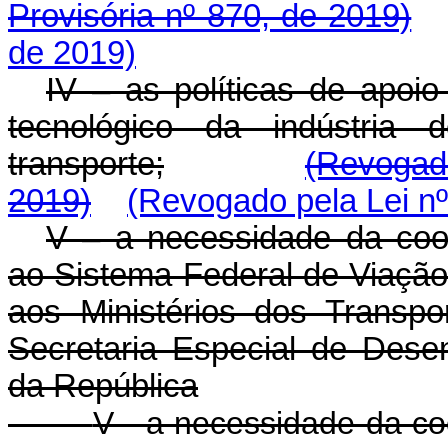
Provisória nº 870, de 2019)
de 2019)
IV – as políticas de apoi
tecnológico da indústria
transporte;
(Revogado
2019)
(Revogado pela Lei nº
V – a necessidade da coor
ao Sistema Federal de Viação 
aos Ministérios dos Transp
Secretaria Especial de Dese
da República
V - a necessidade da co