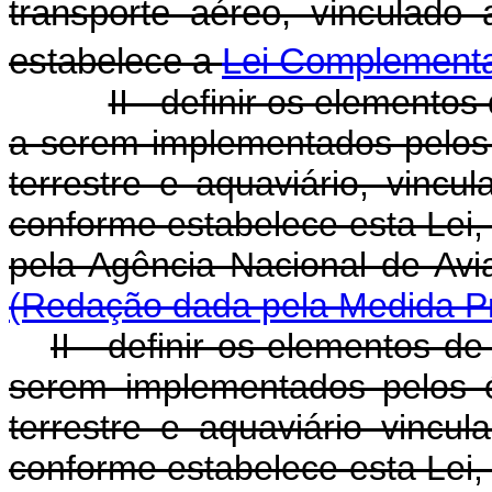
transporte aéreo, vinculado
estabelece a
Lei Complementa
II - definir os elementos
a serem implementados pelos 
terrestre e aquaviário, vincu
conforme estabelece esta Lei, 
pela Agência Naciona
(Redação dada pela Medida Pr
II - definir os elementos de
serem implementados pelos ó
terrestre e aquaviário vincul
conforme estabelece esta Lei, 