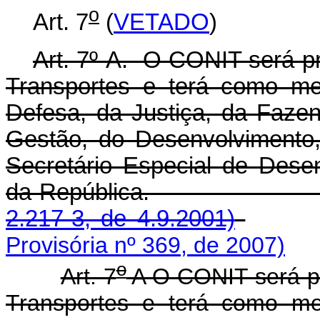
o
Art. 7
(
VETADO
)
Art. 7º-A. O CONIT será pr
Transportes e terá como me
Defesa, da Justiça, da Faze
Gestão, do Desenvolvimento,
Secretário Especial de Dese
da República
2.217-3, de 4.9.2001)
Provisória nº 369, de 2007)
o
Art. 7
A O CONIT será pr
Transportes e terá como me