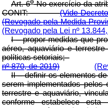
o
Art. 6
No exercício da atrib
CONIT:
(Vide Decreto
(Revogado pela Medida Provis
(Revogado pela Lei nº 13.844,
I – propor medidas que pro
aéreo, aquaviário e terrestr
políticas setoriais;
nº 870, de 2019)
(Re
II – definir os elementos de
serem implementados pelos ó
terrestre e aquaviário, vincu
conforme estabelece esta 