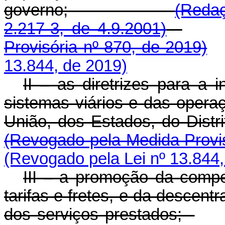
governo;
(Redaç
2.217-3, de 4.9.2001)
Provisória nº 870, de 2019)
13.844, de 2019)
II – as diretrizes para a 
sistemas viários e das operaç
União, dos Estados, do Distr
(Revogado pela Medida Provis
(Revogado pela Lei nº 13.844,
III – a promoção da compet
tarifas e fretes, e da descent
dos serviços prestados;