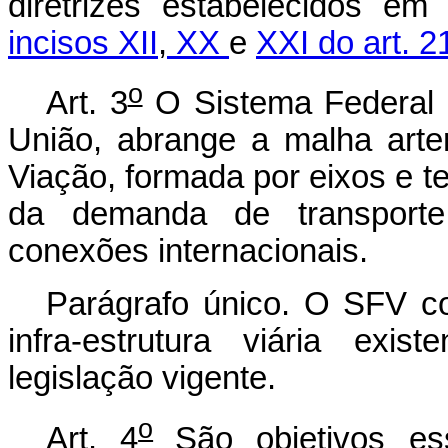
diretrizes estabelecidos e
incisos XII
,
XX
e
XXI do art. 2
o
Art. 3
O Sistema Federal d
União, abrange a malha arte
Viação, formada por eixos e te
da demanda de transporte
conexões internacionais.
Parágrafo único. O SFV c
infra-estrutura viária exis
legislação vigente.
o
Art. 4
São objetivos es