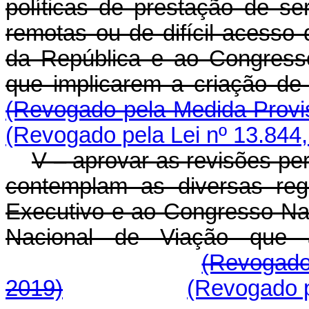
políticas de prestação de se
remotas ou de difícil acesso
da República e ao Congress
que implicarem a criação d
(Revogado pela Medida Provis
(Revogado pela Lei nº 13.844,
V – aprovar as revisões pe
contemplam as diversas reg
Executivo e ao Congresso Na
Nacional de Viação que a
(Revogado
2019)
(Revogado p