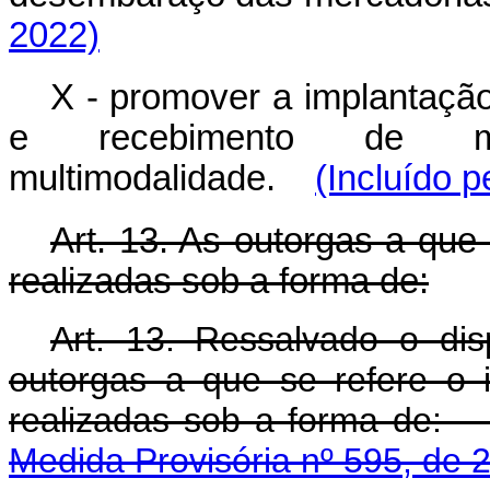
2022)
X - promover a implantação
e recebimento de mer
multimodalidade.
(Incluído p
Art. 13. As outorgas a que 
realizadas sob a forma de:
Art. 13. Ressalvado o dis
outorgas a que se refere o 
realizadas sob a 
Medida Provisória nº 595, de 