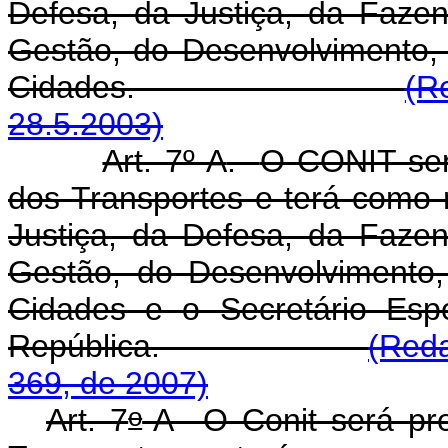
Defesa, da Justiça, da Faze
Gestão, do Desenvolvimento, 
Cidades.
(R
28.5.2003)
Art. 7º-A
.
O CONIT será
dos Transportes e terá como
Justiça, da Defesa, da Faze
Gestão, do Desenvolvimento, 
Cidades e o Secretário Esp
República.
(Reda
369, de 2007)
o
Art. 7
-A O Conit será pre