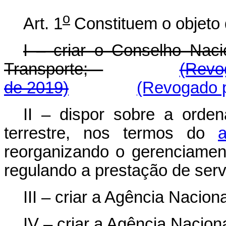
o
Art. 1
Constituem o objeto 
I – criar o Conselho Naci
Transporte;
(Revo
de 2019)
(Revogado p
II – dispor sobre a orden
terrestre, nos termos do
reorganizando o gerenciamen
regulando a prestação de serv
III – criar a Agência Nacion
IV – criar a Agência Nacion