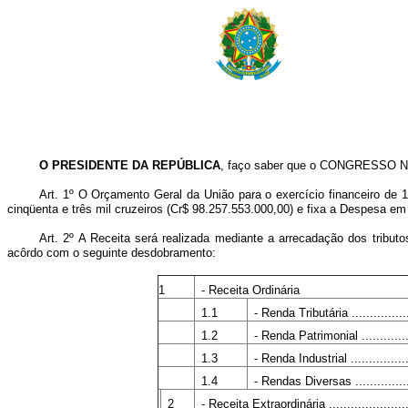
O PRESIDENTE DA REPÚBLICA
, faço saber que o CONGRESSO NA
Art. 1º O Orçamento Geral da União para o exercício financeiro de 1
cinqüenta e três mil cruzeiros (Cr$ 98.257.553.000,00) e fixa a Despesa e
Art. 2º A Receita será realizada mediante a arrecadação dos tributo
acôrdo com o seguinte desdobramento:
1
- Receita Ordinária
1.1
- Renda Tributária ..................
1.2
- Renda Patrimonial ................
1.3
- Renda Industrial ..................
1.4
- Rendas Diversas ..................
2
- Receita Extraordinária ..........................