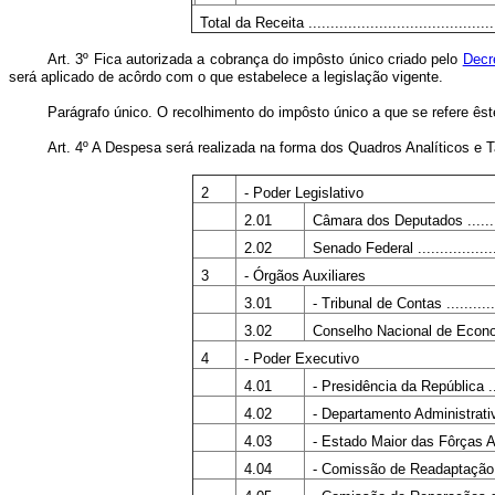
Total da Receita .............................................
Art. 3º Fica autorizada a cobrança do impôsto único criado pelo
Decr
será aplicado de acôrdo com o que estabelece a legislação vigente.
Parágrafo único. O recolhimento do impôsto único a que se refere ês
Art. 4º A Despesa será realizada na forma dos Quadros Analíticos e
2
- Poder Legislativo
2.01
Câmara dos Deputados ...........
2.02
Senado Federal ....................
3
- Órgãos Auxiliares
3.01
- Tribunal de Contas ..............
3.02
Conselho Nacional de Economia
4
- Poder Executivo
4.01
- Presidência da República ......
4.02
- Departamento Administrativo do 
4.03
- Estado Maior das Fôrças Arm
4.04
- Comissão de Readaptação dos