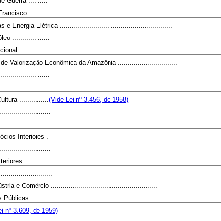
Guerra ..........
ancisco ..........
ergia Elétrica .........................................................
 ...................
nal ...............
e Valorização Econômica da Amazônia ..............................
.....................
......................
ura ...............
(Vide Lei nº 3.456, de 1958)
......................
.......................
ócios Interiores .
......................
riores .............
.......................
a e Comércio ......................................................
Públicas .........
ei nº 3.609, de 1959)