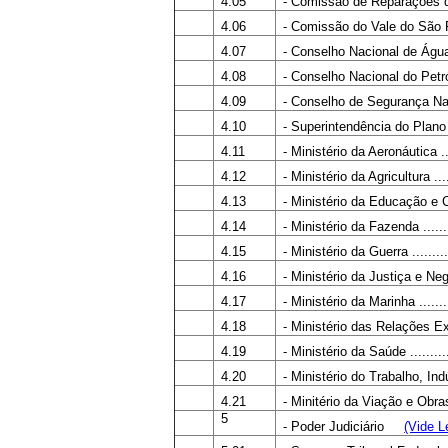
4.05
- Comissão de Reparações de 
4.06
- Comissão do Vale do São Fr
4.07
- Conselho Nacional de Águas e En
4.08
- Conselho Nacional do Petróleo
4.09
- Conselho de Segurança Nacio
4.10
- Superintendência do Plano d
4.11
- Ministério da Aeronáutica ......
4.12
- Ministério da Agricultura .......
4.13
- Ministério da Educação e Cult
4.14
- Ministério da Fazenda ..........
4.15
- Ministério da Guerra ............
4.16
- Ministério da Justiça e Neg
4.17
- Ministério da Marinha ...........
4.18
- Ministério das Relações Exte
4.19
- Ministério da Saúde .............
4.20
- Ministério do Trabalho, Indústri
4.21
- Minitério da Viação e Obras 
5
- Poder Judiciário
(Vide L