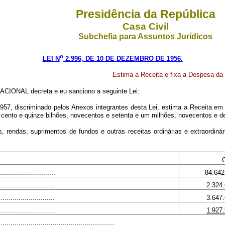
Presidência da República
Casa Civil
Subchefia para Assuntos Jurídicos
o
LEI N
2.996, DE 10 DE DEZEMBRO DE 1956.
Estima a Receita e fixa a Despesa da 
CIONAL decreta e eu sanciono a seguinte Lei:
957, discriminado pelos Anexos integrantes desta Lei, estima a Receita em 
m cento e quinze bilhões, novecentos e setenta e um milhões, novecentos e d
s, rendas, suprimentos de fundos e outras receitas ordinárias e extraordin
.........................
84.642
........................
2.324
.........................
3.647
........................
1.927
.....................................................