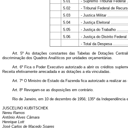
5.01
- Supremo Tribunal Federal .....
5.02
- Tribunal Federal de Recursos .
5.03
- Justica Militar ....................
5.04
- Justiça Eleitoral .................
5.05
- Justiça do Trabalho .............
5.06
- Justiça do Distrito Federal ....
- Total da Despesa ..................
Art. 5º As dotações constantes das Tabelas de Dotações Central
discriminação dos Quadros Analíticos por unidades orçamentárias.
Art. 6º Fica o Poder Executivo autorizado a abrir os créditos suple
Receita efetivamente arrecadada e as dotações a ela vinculadas.
Art. 7º O Ministro de Estado da Fazenda fica autorizado a realizar a
Art. 8º Revogam-se as disposições em contrário.
Rio de Janeiro, em 10 de dezembro de 1956; 135º da Independência e
JUSCELINO KUBITSCHEK
Nereu Ramos
Antônio Alves Câmara
Henrique Lott
José Carlos de Macedo Soares