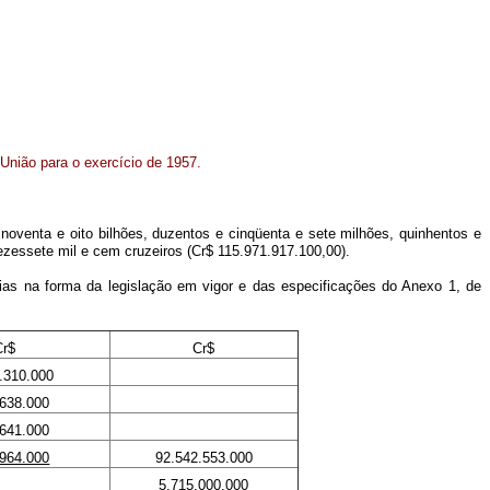
União para o exercício de 1957.
noventa e oito bilhões, duzentos e cinqüenta e sete milhões, quinhentos e
ezessete mil e cem cruzeiros (Cr$ 115.971.917.100,00).
árias na forma da legislação em vigor e das especificações do Anexo 1, de
Cr$
Cr$
.310.000
.638.000
.641.000
.964.000
92.542.553.000
5.715.000.000