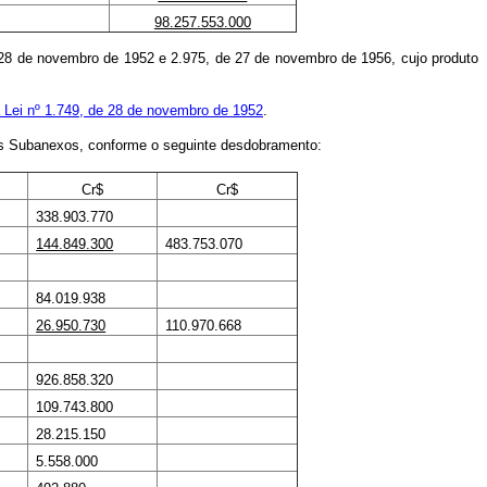
98.257.553.000
e 28 de novembro de 1952 e 2.975, de 27 de novembro de 1956, cujo produto
da Lei nº 1.749, de 28 de novembro de 1952
.
vos Subanexos, conforme o seguinte desdobramento:
Cr$
Cr$
338.903.770
144.849.300
483.753.070
84.019.938
26.950.730
110.970.668
926.858.320
109.743.800
28.215.150
5.558.000