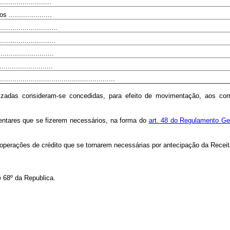
.....................
....................
..........................
.........................
.......................
......................
...................................................
izadas consideram-se concedidas, para efeito de movimentação, aos cor
mentares que se fizerem necessários, na forma do
art. 48 do Regulamento Ger
s operações de crédito que se tornarem necessárias por antecipação da Recei
 68º da Republica.