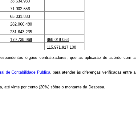
38.634.930
71.902.556
65.031.883
282.066.480
231.643.235
179.739.969
869.019.053
115.971.917.100
respondentes órgãos centralizadores, que as aplicarão de acôrdo com a
al de Contabilidade Pública
, para atender às diferenças verificadas entre a
ta, até vinte por cento (20%) sôbre o montante da Despesa.