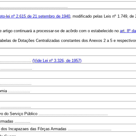
.....................................................
eto-lei nº 2.615 de 21 setembro de 1940
, modificado pelas Leis nº 1.749, d
te artigo continuará a processar-se de acôrdo com o estabelecido no
art. 8º 
 Tabelas de Dotações Centralizadas constantes dos Anexos 2 a 5 e respecti
.....................
(Vide Lei nº 3.326, de 1957)
........................
.......................
 ..................
.....................
Serviço Público .........................................................
adas .............
 Incapazaes das Fôrças Armadas ....................................