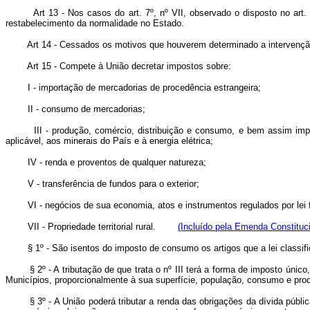
Art 13 - Nos casos do art. 7º, nº VII, observado o disposto no art
restabelecimento da normalidade no Estado.
Art 14 - Cessados os motivos que houverem determinado a intervenção
Art 15 - Compete à União decretar impostos sobre:
I - importação de mercadorias de procedência estrangeira;
II - consumo de mercadorias;
III - produção, comércio, distribuição e consumo, e bem assim imp
aplicável, aos minerais do País e à energia elétrica;
IV - renda e proventos de qualquer natureza;
V - transferência de fundos para o exterior;
VI - negócios de sua economia, atos e instrumentos regulados por lei 
VII - Propriedade territorial rural.
(Incluído pela Emenda Constituci
§ 1º - São isentos do imposto de consumo os artigos que a lei classi
§ 2º - A tributação de que trata o nº III terá a forma de imposto úni
Municípios, proporcionalmente à sua superfície, população, consumo e p
§ 3º - A União poderá tributar a renda das obrigações da dívida púb