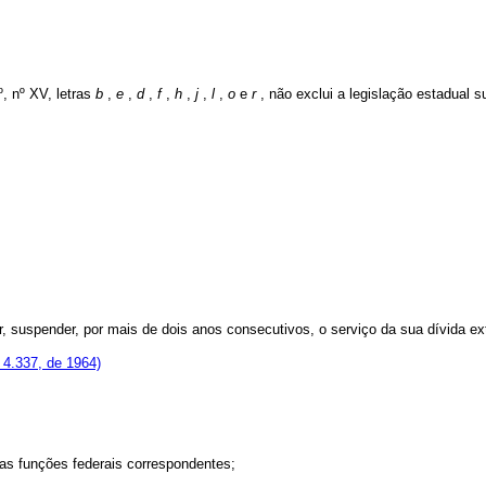
º, nº XV, letras
b
,
e
,
d
,
f
,
h
,
j
,
l
,
o
e
r
, não exclui a legislação estadual 
r, suspender, por mais de dois anos consecutivos, o serviço da sua dívida ex
º 4.337, de 1964)
das funções federais correspondentes;