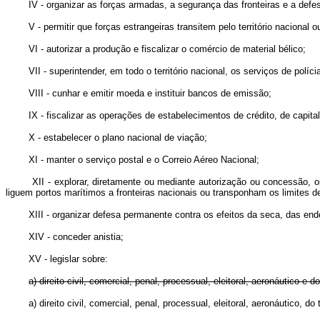
IV - organizar as forças armadas, a segurança das fronteiras e a defe
V - permitir que forças estrangeiras transitem pelo território naciona
VI - autorizar a produção e fiscalizar o comércio de material bélico;
VII - superintender, em todo o território nacional, os serviços de políci
VIII - cunhar e emitir moeda e instituir bancos de emissão;
IX - fiscalizar as operações de estabelecimentos de crédito, de capita
X - estabelecer o plano nacional de viação;
XI - manter o serviço postal e o Correio Aéreo Nacional;
XII - explorar, diretamente ou mediante autorização ou concessão, o
liguem portos marítimos a fronteiras nacionais ou transponham os limites 
XIII - organizar defesa permanente contra os efeitos da seca, das en
XIV - conceder anistia;
XV - legislar sobre:
a) direito civil, comercial, penal, processual, eleitoral, aeronáutico e do
a)
direito civil, comercial, penal, processual, eleitoral, aeronáutico,