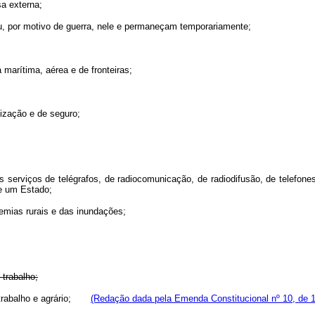
sa externa;
l ou, por motivo de guerra, nele e permaneçam temporariamente;
a marítima, aérea e de fronteiras;
lização e de seguro;
s serviços de telégrafos, de radiocomunicação, de radiodifusão, de telefones
de um Estado;
demias rurais e das inundações;
 trabalho;
 do trabalho e agrário;
(Redação dada pela Emenda Constitucional nº 10, de 