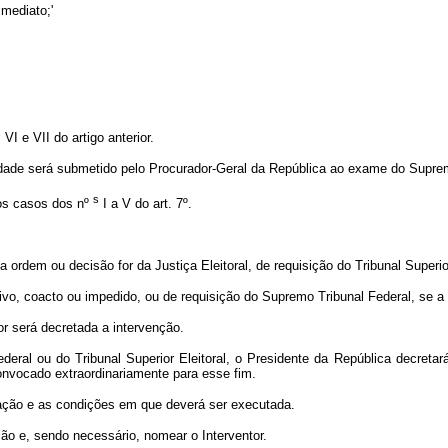
imediato;'
s
VI e VII do artigo anterior.
lidade será submetido pelo Procurador-Geral da República ao exame do Supremo
s
nos casos dos nº
I a V do art. 7º.
 ordem ou decisão for da Justiça Eleitoral, de requisição do Tribunal Superior
tivo, coacto ou impedido, ou de requisição do Supremo Tribunal Federal, se a 
or será decretada a intervenção.
deral ou do Tribunal Superior Eleitoral, o Presidente da República decreta
onvocado extraordinariamente para esse fim.
duração e as condições em que deverá ser executada.
ção e, sendo necessário, nomear o Interventor.