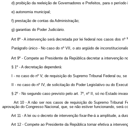
d) proibição da reeleição de Governadores e Prefeitos, para o período 
e) autonomia municipal;
f) prestação de contas da Administração;
g) garantias do Poder Judiciário.
Art 8º - A intervenção será decretada por lei federal nos casos dos nº
Parágrafo único - No caso do nº VII, o ato argüido de inconstituciona
Art 9º - Compete ao Presidente da República decretar a intervenção 
§ 1º - A decretação dependerá:
I - no caso do nº V, de requisição do Supremo Tribunal Federal ou, se a
II - no caso do nº IV, de solicitação do Poder Legislativo ou do Execu
§ 2º - No segundo caso previsto pelo art. 7º, nº II, só no Estado invas
Art 10 - A não ser nos casos de requisição do Supremo Tribunal Fe
aprovação do Congresso Nacional, que, se não estiver funcionando, será c
Art 11 - A lei ou o decreto de intervenção fixar-lhe-á a amplitude, a 
Art 12 - Compete ao Presidente da República tornar efetiva a interven