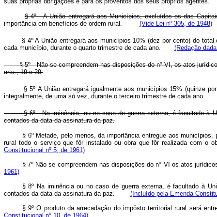
suas próprias obrigações e para os proventos dos seus próprios agentes.
§ 4º - A União entregará aos Municípios, excluídos os das Capitai
importância em benefícios de ordem rural.
(Vide Lei nº 305, de 1948)
§ 4º A União entregará aos municípios 10% (dez por cento) do total 
cada município, durante o quarto trimestre de cada ano.
(Redação dada 
§ 5º - Não se compreendem nas disposições do nº VI, os atos jurídic
arts., 19 e 29.
§ 5º A União entregará igualmente aos municípios 15% (quinze por c
integralmente, de uma só vez, durante o terceiro trimestre de cada ano
§ 6º - Na iminência, ou no caso de guerra externa, é facultado à U
contados da data da assinatura da paz.
§ 6º Metade, pelo menos, da importância entregue aos municípios, po
rural todo o serviço que fôr instalado ou obra que fôr realizada com 
Constitucional nº 5, de 1961)
§ 7º Não se compreendem nas disposições do nº VI os atos jurídico
1961)
§ 8º Na iminência ou no caso de guerra externa, é facultado à Uni
contados da data da assinatura da paz.
(Incluído pela Emenda Constitu
§ 9º O produto da arrecadação do impôsto territorial rural será e
Constitucional nº 10, de 1964)