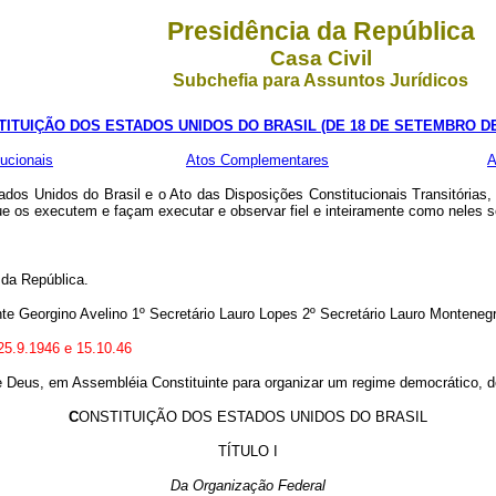
Presidência da República
Casa Civil
Subchefia para Assuntos Jurídicos
ITUIÇÃO DOS ESTADOS UNIDOS DO BRASIL (DE 18 DE SETEMBRO DE
ucionais
Atos Complementares
A
Unidos do Brasil e o Ato das Disposições Constitucionais Transitórias, 
e os executem e façam executar e observar fiel e inteiramente como neles 
da República.
rgino Avelino 1º Secretário Lauro Lopes 2º Secretário Lauro Montenegro 
25.9.1946 e 15.10.46
 Deus, em Assembléia Constituinte para organizar um regime democrático, 
C
ONSTITUIÇÃO DOS ESTADOS UNIDOS DO BRASIL
TÍTULO I
Da Organização Federal