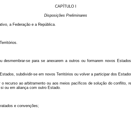
CAPÍTULO I
Disposições Preliminares
tivo, a Federação e a República.
erritórios.
e ou desmembrar-se para se anexarem a outros ou formarem novos Estados,
 em Estados, subdividir-se em novos Territórios ou volver a participar dos Es
r o recurso ao arbitramento ou aos meios pacíficos de solução do conflito, 
 si ou em aliança com outro Estado.
 tratados e convenções;