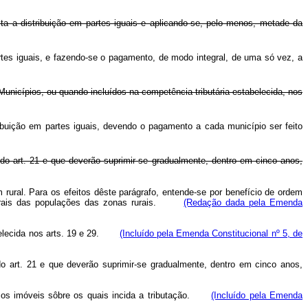
ita a distribuição em partes iguais e aplicando-se, pelo menos, metade da
artes iguais, e fazendo-se o pagamento, de modo integral, de uma só vez, a
unicípios, ou quando incluídos na competência tributária estabelecida, nos
ribuição em partes iguais, devendo o pagamento a cada município ser feito
 do art. 21 e que deverão suprimir-se gradualmente, dentro em cinco anos,
 rural. Para os efeitos dêste parágrafo, entende-se por benefício de ordem
 culturais das populações das zonas rurais.
(Redação dada pela Emenda
tabelecida nos arts. 19 e 29.
(Incluído pela Emenda Constitucional nº 5, de
do art. 21 e que deverão suprimir-se gradualmente, dentro em cinco anos,
dos os imóveis sôbre os quais incida a tributação.
(Incluído pela Emenda