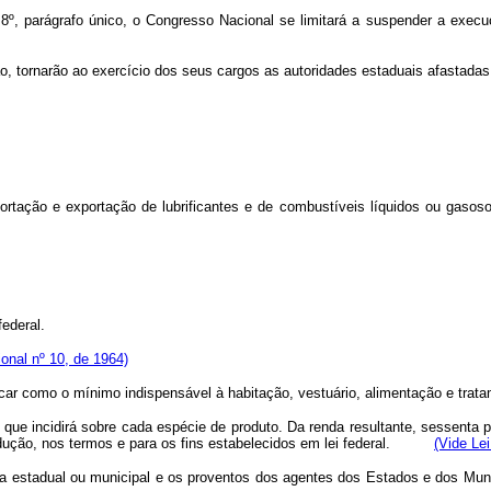
. 8º, parágrafo único, o Congresso Nacional se limitará a suspender a exec
, tornarão ao exercício dos seus cargos as autoridades estaduais afastada
ortação e exportação de lubrificantes e de combustíveis líquidos ou gasos
federal.
onal nº 10, de 1964)
ficar como o mínimo indispensável à habitação, vestuário, alimentação e tra
co, que incidirá sobre cada espécie de produto. Da renda resultante, sessent
rodução, nos termos e para os fins estabelecidos em lei federal.
(Vide Lei
lica estadual ou municipal e os proventos dos agentes dos Estados e dos Muni