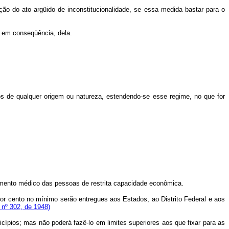
ução do ato argüido de inconstitucionalidade, se essa medida bastar para o
s em conseqüência, dela.
os de qualquer origem ou natureza, estendendo-se esse regime, no que for
tamento médico das pessoas de restrita capacidade econômica.
a por cento no mínimo serão entregues aos Estados, ao Distrito Federal e aos
 nº 302, de 1948)
cípios; mas não poderá fazê-lo em limites superiores aos que fixar para as