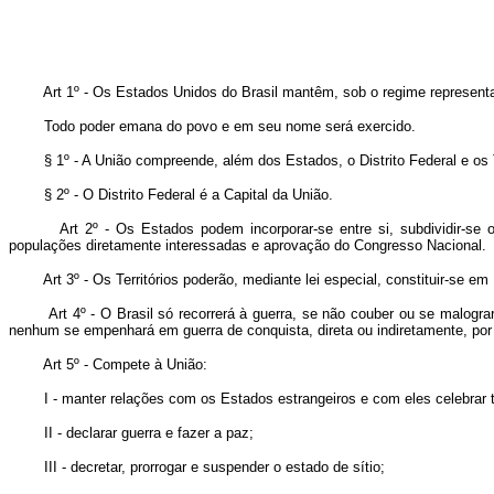
Art 1º - Os Estados Unidos do Brasil mantêm, sob o regime representa
Todo poder emana do povo e em seu nome será exercido.
§ 1º - A União compreende, além dos Estados, o Distrito Federal e os T
§ 2º - O Distrito Federal é a Capital da União.
Art 2º - Os Estados podem incorporar-se entre si, subdividir-s
populações diretamente interessadas e aprovação do Congresso Nacional.
Art 3º - Os Territórios poderão, mediante lei especial, constituir-se
Art 4º - O Brasil só recorrerá à guerra, se não couber ou se malogra
nenhum se empenhará em guerra de conquista, direta ou indiretamente, por
Art 5º - Compete à União:
I - manter relações com os Estados estrangeiros e com eles celebrar
II - declarar guerra e fazer a paz;
III - decretar, prorrogar e suspender o estado de sítio;