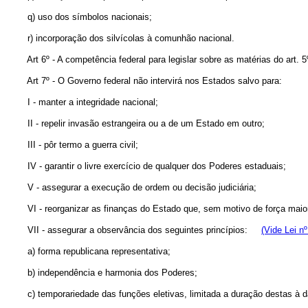
q) uso dos símbolos nacionais;
r) incorporação dos silvícolas à comunhão nacional.
Art 6º - A competência federal para legislar sobre as matérias do art. 5
Art 7º - O Governo federal não intervirá nos Estados salvo para:
I - manter a integridade nacional;
II - repelir invasão estrangeira ou a de um Estado em outro;
III - pôr termo a guerra civil;
IV - garantir o livre exercício de qualquer dos Poderes estaduais;
V - assegurar a execução de ordem ou decisão judiciária;
VI - reorganizar as finanças do Estado que, sem motivo de força maio
VII - assegurar a observância dos seguintes princípios:
(Vide Lei n
a) forma republicana representativa;
b) independência e harmonia dos Poderes;
c) temporariedade das funções eletivas, limitada a duração destas à 