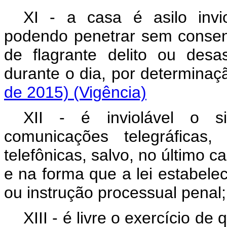
XI - a casa é asilo invi
podendo penetrar sem consen
de flagrante delito ou desa
durante o dia, por determi
de 2015)
(Vigência)
XII - é inviolável o s
comunicações telegráfica
telefônicas, salvo, no último c
e na forma que a lei estabelec
ou instrução processual p
XIII - é livre o exercício de