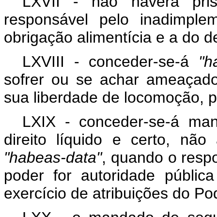
LXVII - não haverá pris
responsável pelo inadimple
obrigação alimentícia e a do dep
LXVIII - conceder-se-á
"h
sofrer ou se achar ameaçado
sua liberdade de locomoção, p
LXIX - conceder-se-á ma
direito líquido e certo, n
"habeas-data"
, quando o resp
poder for autoridade públic
exercício de atribuições do Po