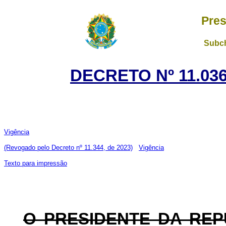
Pres
Subch
DECRETO Nº 11.036
Vigência
(Revogado pelo Decreto nº 11.344, de 2023)
Vigência
Texto para impressão
O PRESIDENTE DA REP