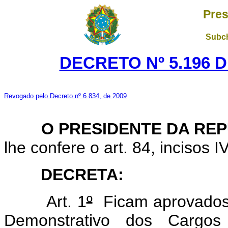
Pres
Subch
DECRETO Nº 5.196 D
Revogado pelo Decreto nº 6.834, de 2009
O PRESIDENTE DA REP
lhe confere o art. 84, incisos I
DECRETA:
Art. 1
º
Ficam aprovados 
Demonstrativo dos Carg