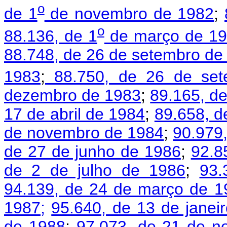
o
de 1
de novembro de 1982
;
o
88.136, de 1
de março de 1
88.748, de 26 de setembro de
1983
;
88.750, de 26 de set
dezembro de 1983
;
89.165, d
17 de abril de 1984
;
89.658, d
de novembro de 1984
;
90.979,
de 27 de junho de 1986
;
92.8
de 2 de julho de 1986
;
93.
94.139, de 24 de março de 1
1987;
95.640, de 13 de janei
de 1988
;
97.073, de 21 de n