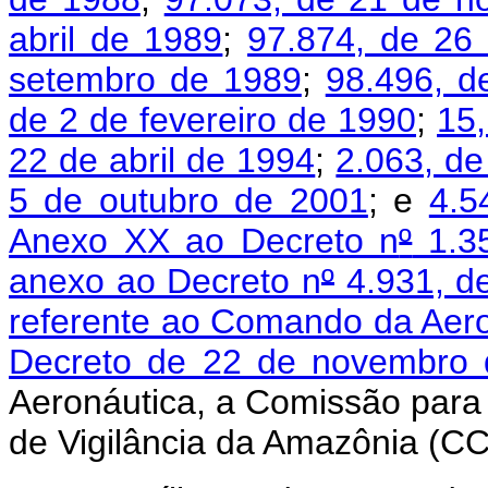
abril de 1989
;
97.874, de 26
setembro de 1989
;
98.496, d
de 2 de fevereiro de 1990
;
15,
22 de abril de 1994
;
2.063, d
5 de outubro de 2001
; e
4.5
Anexo XX ao Decreto n
º
1.35
anexo ao Decreto n
º
4.931, d
referente ao Comando da Aeron
Decreto de 22 de novembro
Aeronáutica, a Comissão para
de Vigilância da Amazônia (C