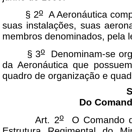
o
§ 2
A Aeronáutica compr
suas instalações, suas aero
membros denominados, pela leg
o
§ 3
Denominam-se organ
da Aeronáutica que possuem 
quadro de organização e quadro
S
Do Comando
o
Art. 2
O Comando da 
Estrutura Regimental do Mi