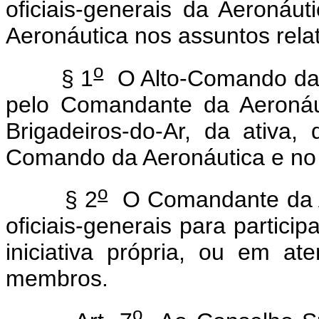
oficiais-generais da Aeroná
Aeronáutica nos assuntos relati
o
§ 1
O Alto-Comando da A
pelo Comandante da Aeronáut
Brigadeiros-do-Ar, da ativa
Comando da Aeronáutica e no 
o
§ 2
O Comandante da Ae
oficiais-generais para partici
iniciativa própria, ou em 
membros.
o