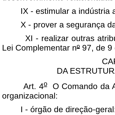
IX - estimular a indústria a
X - prover a segurança da 
XI - realizar outras atribui
Lei Complementar n
º
97, de 9 
CAP
DA ESTRUTUR
o
Art. 4
O Comando da Aer
organizacional:
I - órgão de direção-geral: 