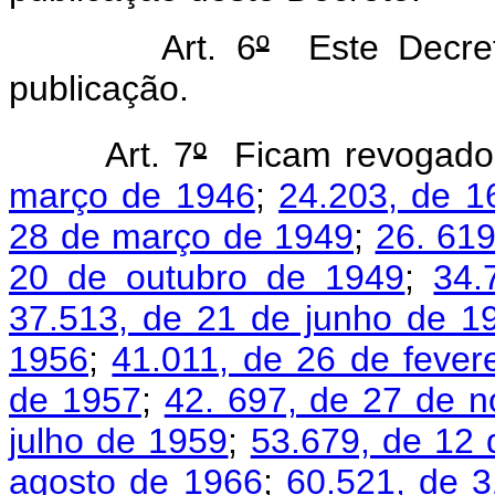
Art. 6
º
Este Decret
publicação.
Art. 7
º
Ficam revogado
março de 1946
;
24.203, de 
28 de março de 1949
;
26. 619
20 de outubro de 1949
;
34.
37.513, de 21 de junho de 1
1956
;
41.011, de 26 de fever
de 1957
;
42. 697, de 27 de 
julho de 1959
;
53.679, de 12
agosto de 1966
;
60.521, de 