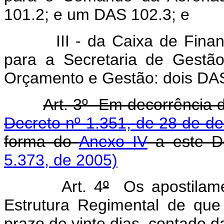
101.2; e um DAS 102.3; e
III - da Caixa de Financia
para a Secretaria de Gestão
Orçamento e Gestão: dois DAS
Art. 3º Em decorrência d
Decreto nº 1.351, de 28 de d
forma do
Anexo IV
a este D
5.373, de 2005)
Art. 4
º
Os apostilame
Estrutura Regimental de que 
prazo de vinte dias, contado d