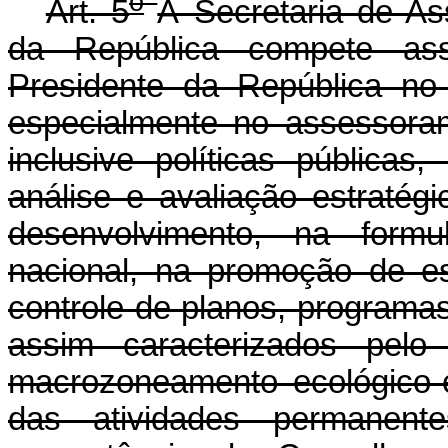
o
Art. 5
À Secretaria de As
da República compete assi
Presidente da República no
especialmente no assessoram
inclusive políticas pública
análise e avaliação estratégi
desenvolvimento, na formu
nacional, na promoção de e
controle de planos, programas
assim caracterizados pelo
macrozoneamento ecológico
das atividades permanent