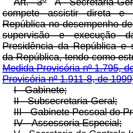
Art. 3
À Secretaria-Ge
compete assistir direta e
República no desempenho de 
supervisão e execução das
Presidência da República e 
da República, tendo 
Medida Provisória nº 1.795, d
Provisória nº 1.911-8, de 1999
I - Gabinete;
II - Subsecretaria-Geral;
III - Gabinete Pessoal do P
IV - Assessoria Especial;