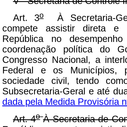
V - Secretaria de Controle I
o
Art. 3
À Secretaria-Ger
compete assistir direta e
República no desempenho d
coordenação política do G
Congresso Nacional, a inter
Federal e os Municípios, p
sociedade civil, tendo com
Subsecretaria-Geral e a
dada pela Medida Provisória n
o
Art. 4
À Secretaria de Co