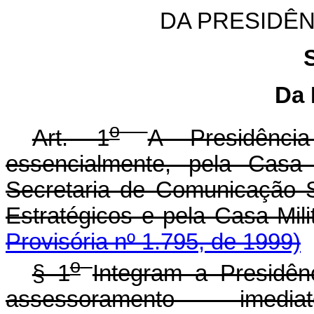
DA PRESIDÊN
Da 
o
Art. 1
A Presidênci
essencialmente, pela Casa C
Secretaria de Comunicação S
Estratégicos e pel
Provisória nº 1.795, de 1999)
o
§ 1
Integram a Presidê
assessoramento ime