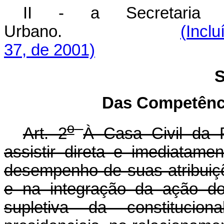
II - a Secretaria E
Urbano.
(Inclu
37, de 2001)
S
Das Competênci
o
Art. 2
À Casa Civil da 
assistir direta e imediatam
desempenho de suas atribuiç
e na integração da ação do
supletiva da constitucio