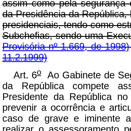
assim como pela segurança d
da Presidência da República,
presidenciais, tendo como est
Subchefias, sendo 
Provisória nº 1.669, de 1998)
11.2.1999)
o
Art. 6
Ao Gabinete de Segu
da República compete assi
Presidente da República no
prevenir a ocorrência e arti
caso de grave e iminente am
realizar o assessoramento p