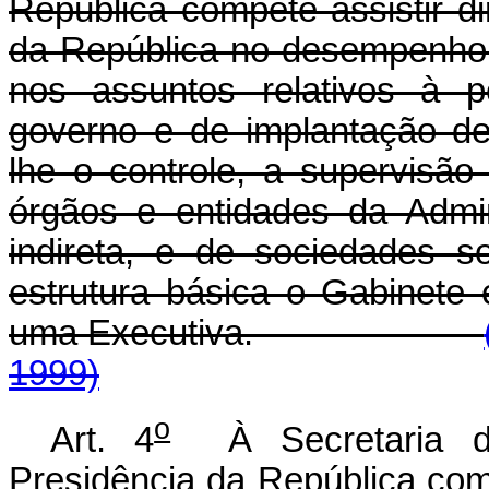
República compete assistir d
da República no desempenho 
nos assuntos relativos à p
governo e de implantação de
lhe o controle, a supervisã
órgãos e entidades da Admin
indireta, e de sociedades 
estrutura básica o Gabinete 
uma Executiva.
1999)
o
Art. 4
À Secretaria
Presidência da República comp