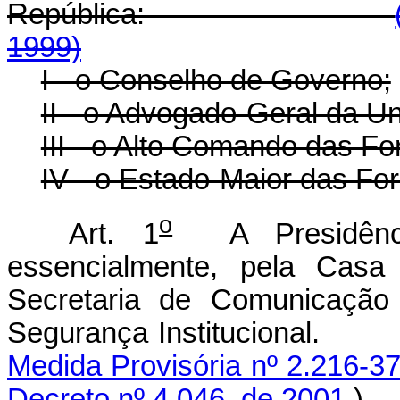
República:
1999)
I - o Conselho de Governo;
II - o Advogado-Geral da Un
III - o Alto Comando das F
IV - o Estado-Maior das Fo
o
Art. 1
A Presidência
essencialmente, pela Casa C
Secretaria de Comunicação
Segurança Institucional.
Medida Provisória nº 2.216-37
Decreto nº 4.046, de 2001
.)