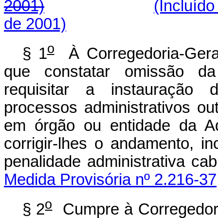
2001)
(Incluído
de 2001)
o
§ 1
À Corregedoria-Geral 
que constatar omissão da
requisitar a instauração 
processos administrativos ou
em órgão ou entidade da Ad
corrigir-lhes o andamento, i
penalidade administ
Medida Provisória nº 2.216-37
o
§ 2
Cumpre à Corregedoria