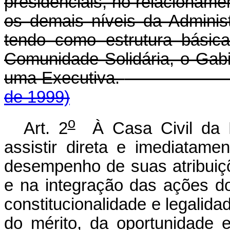
presidenciais, no relacionam
os demais níveis da Adminis
tendo como estrutura básic
Comunidade Solidária, o Gabi
uma Executiva.
de 1999)
o
Art. 2
À Casa Civil da 
assistir direta e imediatam
desempenho de suas atribuiç
e na integração das ações do
constitucionalidade e legalida
do mérito, da oportunidade 