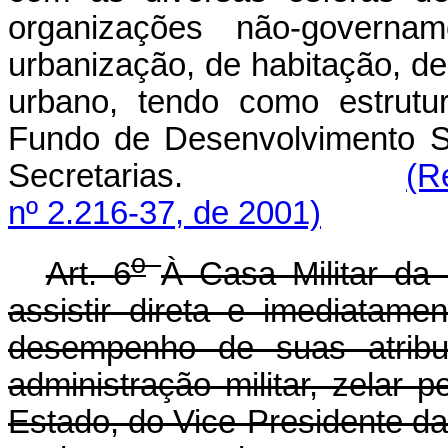
organizações não-governa
urbanização, de habitação, d
urbano, tendo como estrutu
Fundo de Desenvolvimento So
Secretarias.
(R
nº 2.216-37, de 2001)
o
Art. 6
À Casa Militar da
assistir direta e imediatam
desempenho de suas atribui
administração militar, zelar
Estado, do Vice-Presidente da 