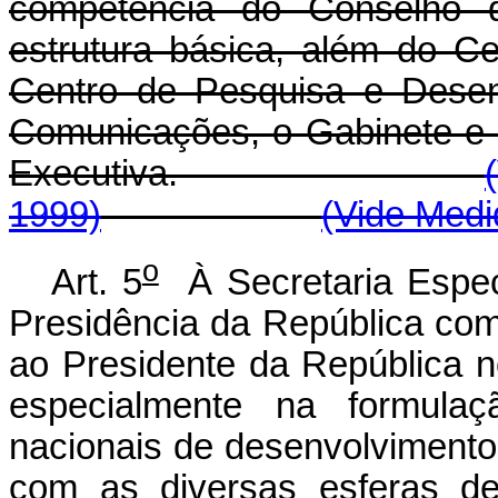
competência do Conselho 
estrutura básica, além do C
Centro de Pesquisa e Desen
Comunicações, o Gabinete e 
Executiva.
1999)
(Vide Medi
o
Art. 5
À Secretaria Espec
Presidência da República comp
ao Presidente da República 
especialmente na formulaç
nacionais de desenvolvimento
com as diversas esferas de