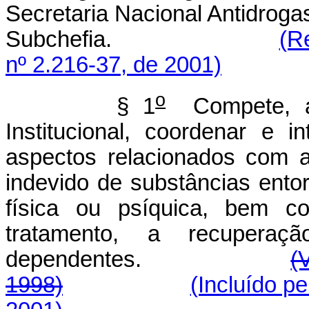
Secretaria Nacional Antidroga
Subchefia.
(R
nº 2.216-37, de 2001)
o
§ 1
Compete, ai
Institucional, coordenar e
aspectos relacionados com 
indevido de substâncias ent
física ou psíquica, bem c
tratamento, a recupera
dependentes.
(
1998)
(Incluído p