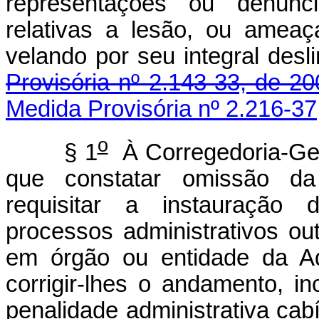
representações ou denúnc
relativas a lesão, ou ameaç
velando por seu int
Provisória nº 2.143-33, de 20
Medida Provisória nº 2.216-37
o
§ 1
À Corregedoria-Gera
que constatar omissão da
requisitar a instauração 
processos administrativos ou
em órgão ou entidade da Ad
corrigir-lhes o andamento, i
penalidade administ