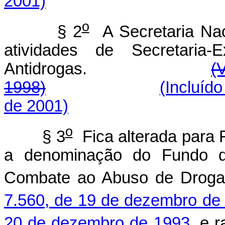
2001)
o
§ 2
A Secretaria Nac
atividades de Secretaria-
Antidrogas.
(
1998)
(Incluíd
de 2001)
o
§ 3
Fica alterada para 
a denominação do Fundo d
Combate ao Abuso de Drogas
7.560, de 19 de dezembro de
20 de dezembro de 1993,
e ra