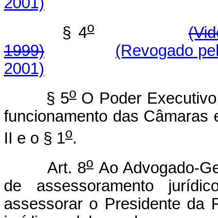
2001)
o
§ 4
(Vi
1999)
(Revogado pel
2001)
o
§ 5
O Poder Executivo
funcionamento das Câmaras e
o
II e o § 1
.
o
Art. 8
Ao Advogado-Ger
de assessoramento jurídi
assessorar o Presidente da 