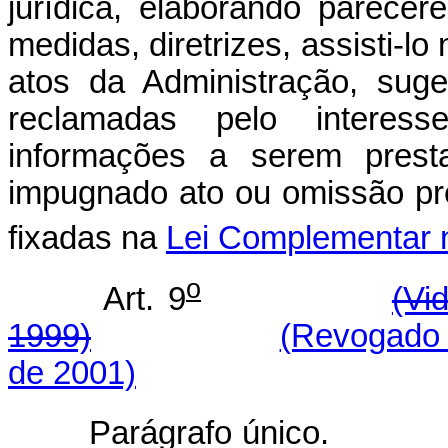
jurídica, elaborando parece
medidas, diretrizes, assisti-lo
atos da Administração, suger
reclamadas pelo interess
informações a serem prest
impugnado ato ou omissão pres
fixadas na
Lei Complementar 
o
Art. 9
(Vi
1999)
(Revogado 
de 2001)
Parágrafo único.