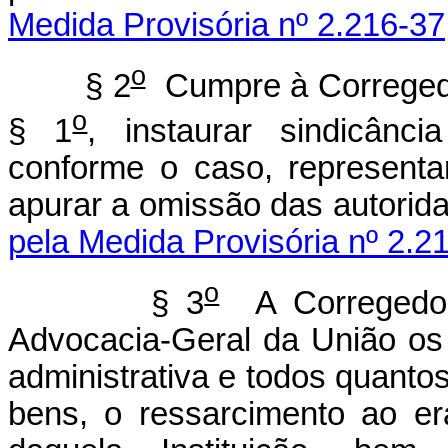
Medida Provisória nº 2.216-37
o
§ 2
Cumpre à Corregedor
o
§ 1
, instaurar sindicânci
conforme o caso, representa
apurar a omissão das aut
pela Medida Provisória nº 2.2
o
§ 3
A Corregedori
Advocacia-Geral da União os
administrativa e todos quanto
bens, o ressarcimento ao er