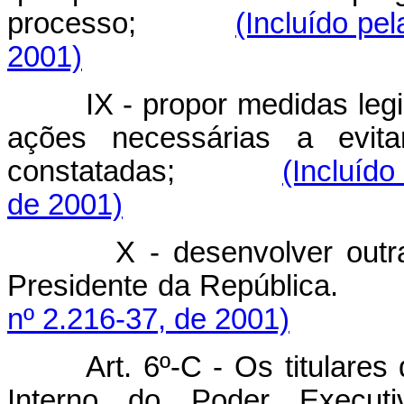
processo;
(Incluído pe
2001)
IX - propor medidas legisla
ações necessárias a evitar
constatadas;
(Incluído
de 2001)
X - desenvolver outras a
Presidente da Repúbli
nº 2.216-37, de 2001)
Art. 6º-C -
Os titulares
Interno do Poder Executi