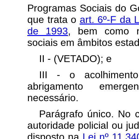
Programas Sociais do G
que trata o
art. 6º-F da
de 1993
, bem como n
sociais em âmbitos estadu
II - (VETADO); e
III - o acolhimento
abrigamento emerge
necessário.
Parágrafo único. No c
autoridade policial ou ju
disposto na
Lei nº 11.34