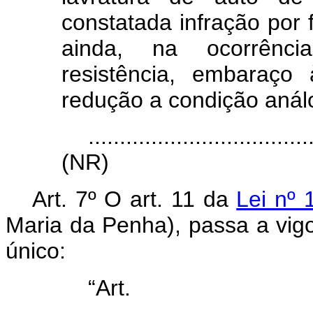
constatada infração por
ainda, na ocorrência
resistência, embaraço 
redução a condição anál
...................................
(NR)
Art. 7º O art. 11 da
Lei nº 
Maria da Penha), passa a vigo
único:
“Ar