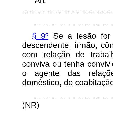
“Art
........................................
...................................
§ 9º
Se a lesão for 
descendente, irmão, cô
com relação de traba
conviva ou tenha convivi
o agente das relaçõe
doméstico, de coabitação
...................................
(NR)