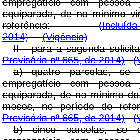
empregatício com pessoa j
equiparada, de no mínimo vi
referência;
(Incluíd
2014)
(Vigência)
II - para a segunda s
Provisória nº 665, de 2014)
(
a) quatro parcelas, se 
empregatício com pessoa j
equiparada, de no mínimo do
meses, no período de ref
Provisória nº 665, de 2014)
(
b) cinco parcelas, se o