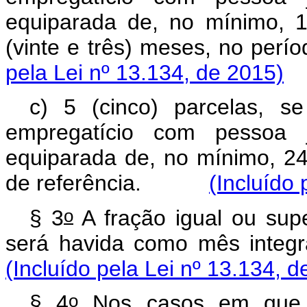
equiparada de, no mínimo, 
(vinte e três) meses, no p
pela Lei nº 13.134, de 2015)
c) 5 (cinco) parcelas, s
empregatício com pessoa j
equiparada de, no mínimo, 24
de referência.
(Incluído 
o
§ 3
A fração igual ou supe
será havida como mês integra
(Incluído pela Lei nº 13.134, d
o
§ 4
Nos casos em que o