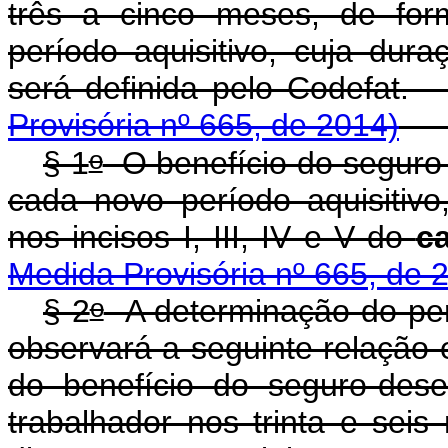
três a cinco meses, de for
período aquisitivo, cuja duraç
será definida pelo Co
Provisória nº 665, de 2014)
o
§ 1
O benefício do seguro
cada novo período aquisitivo,
nos incisos I, III, IV e V do
c
Medida Provisória nº 665, de 
o
§ 2
A determinação do pe
observará a seguinte relação
do benefício do seguro-des
trabalhador nos trinta e se