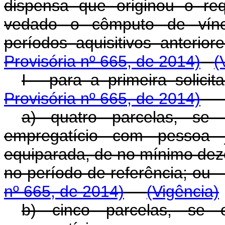
dispensa que originou o re
vedado o cômputo de víncu
períodos aquisitivos a
Provisória nº 665, de 2014)
(
I - para a primeira s
Provisória nº 665, de 2014)
a) quatro parcelas, se 
empregatício com pessoa j
equiparada, de no mínimo dezo
no período de referência
nº 665, de 2014)
(Vigência)
b) cinco parcelas, se o