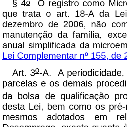
o
§
4
O
registro
co
m
o
Micr
que trata
o
art.
1
8
-A
da
Lei
dezembro
de 2006, não c
o
m
a
n
utenção da
f
a
m
ília,
exce
a
nual
s
i
m
pli
f
icada
da
m
i
c
ro
e
Lei Complementar nº 155, de 
o
Art. 3
-A. A periodicidade,
parcelas e os demais proced
da bolsa de qualificação pro
desta Lei, bem como os pré-r
mesmos adotados em rel