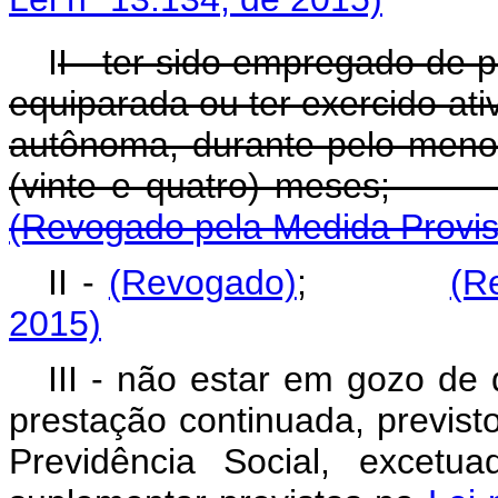
I
I - ter sido empregado de p
equiparada ou ter exercido at
autônoma, durante pelo meno
(vinte e quatro) meses
(Revogado pela Medida Provisó
II -
(Revogado)
;
(R
2015)
III - não estar em gozo de 
prestação continuada, previs
Previdência Social, excetua