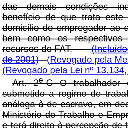
das demais condições ind
benefício de que trata este 
domicílio do empregador ao q
bem como os respectivos 
recursos do FAT.
(Incluíd
de 2001)
(Revogado pela Med
(Revogado pela Lei nº 13.134,
o
Art. 2
-C
O trabalhador 
submetido a regime de traba
análoga à de escravo, em dec
Ministério do Trabalho e Emp
e terá direito à percepção de