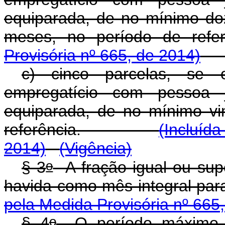
equiparada, de no mínimo do
meses, no período de ref
Provisória nº 665, de 2014)
c) cinco parcelas, se o
empregatício com pessoa j
equiparada, de no mínimo vi
referência.
(Incluíd
2014)
(Vigência)
o
§ 3
A fração igual ou supe
havida como mês integral para
pela Medida Provisória nº 665
o
§ 4
O período máximo 