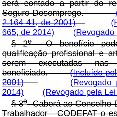
será contado a partir do r
Seguro-Desemprego.
2.164-41, de 2001)
(
665, de 2014)
(Revogado p
o
§ 2
O benefício poder
qualificação profissional e
serem executadas nas 
beneficiado.
(Incluído pe
2001)
(Revogado 
2014)
(Revogado pela Lei
o
§ 3
Caberá ao Conselho D
Trabalhador - CODEFAT o est