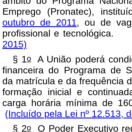
âmbito do Programa Naciona
Emprego (Pronatec), institu
outubro de 2011
, ou de vag
profissional e tecnológ
2015)
o
§ 1
A União poderá condic
financeira do Programa de 
da matrícula e da frequência 
formação inicial e continuad
carga horária mínima de 
(Incluído pela Lei nº 12.513, 
o
§ 2
O Poder Executivo regu