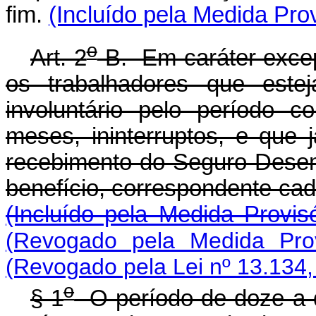
fim.
(Incluído pela Medida Prov
o
Art. 2
-B. Em caráter excep
os trabalhadores que est
involuntário pelo período 
meses, ininterruptos, e que
recebimento do Seguro-Desemp
benefício, correspondente 
(Incluído pela Medida Provis
(Revogado pela Medida Prov
(Revogado pela Lei nº 13.134,
o
§ 1
O período de doze a d