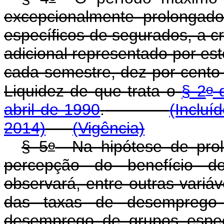
excepcionalmente prolongad
específicos de segurados, a cr
adicional representado por es
cada semestre, dez por cent
o
Liquidez de que trata o
§ 2
d
abril de 1990
.
(Incluí
2014)
(Vigência)
o
§ 5
Na hipótese de prol
percepção do benefício d
observará, entre outras variáv
das taxas de desempreg
desemprego de grupos e