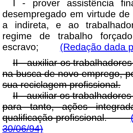
I - prover assistência fi
desempregado em virtude de d
a indireta, e ao trabalhad
regime de trabalho força
escravo;
(Redação dada pe
II - auxiliar os trabalhado
na busca de novo emprego, po
sua reciclagem profissional.
II - auxiliar os trabalhado
para tanto, ações integrad
qualificação profissional.
30/06/94)