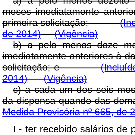
a) a pelo menos dezoito 
meses imediatamente anterio
primeira solicitação;
(In
de 2014)
(Vigência)
b) a pelo menos doze me
imediatamente anteriores à d
solicitação; e
(Incluí
2014)
(Vigência)
c) a cada um dos seis mes
da dispensa quando das d
Medida Provisória nº 665, de 
I - ter recebido salários de