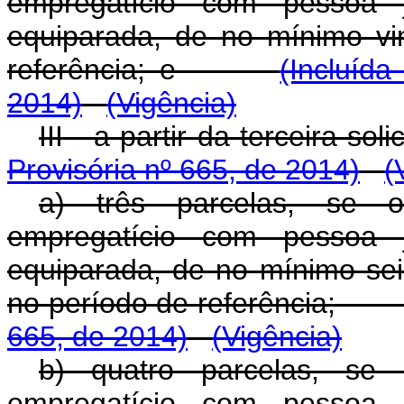
empregatício com pessoa j
equiparada, de no mínimo vi
referência; e
(Incluíd
2014)
(Vigência)
III - a partir da terceir
Provisória nº 665, de 2014)
(
a) três parcelas, se o
empregatício com pessoa j
equiparada, de no mínimo s
no período de referênci
665, de 2014)
(Vigência)
b) quatro parcelas, se 
empregatício com pessoa j