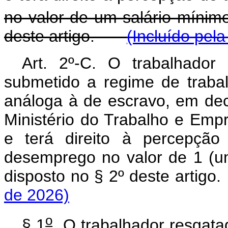
no valor de um salário mínim
deste artigo.
(Incluído pel
Art. 2º-C. O trabalhador
submetido a regime de traba
análoga à de escravo, em dec
Ministério do Trabalho e Emp
e terá direito à percepção
desemprego no valor de 1 (u
disposto no § 2º deste artig
de 2026)
o
§ 1
O trabalhador resgata