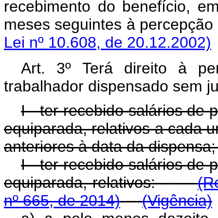
recebimento do benefício, em
meses seguintes à percepçã
Lei nº 10.608, de 20.12.2002)
Art. 3º Terá direito à 
trabalhador dispensado sem j
I - ter recebido salários de 
equiparada, relativos a cada 
anteriores à data da dispensa
I - ter recebido salários de 
equiparada, relativos:
(R
nº 665, de 2014)
(Vigência)