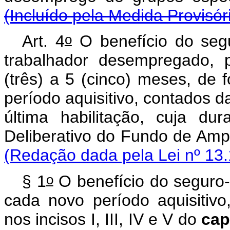
(Incluído pela Medida Provisór
o
Art. 4
O benefício do seg
trabalhador desempregado, 
(três) a 5 (cinco) meses, de 
período aquisitivo, contados 
última habilitação, cuja du
Deliberativo do Fundo de A
(Redação dada pela Lei nº 13.
o
§ 1
O benefício do seguro
cada novo período aquisitivo,
nos incisos I, III, IV e V do
cap