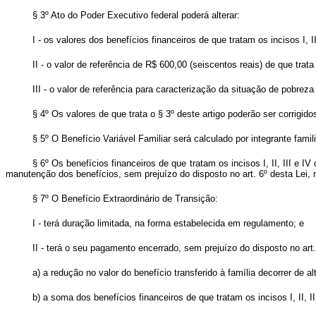
§ 3º Ato do Poder Executivo federal poderá alterar:
I - os valores dos benefícios financeiros de que tratam os incisos I, II
II - o valor de referência de R$ 600,00 (seiscentos reais) de que trata 
III - o valor de referência para caracterização da situação de pobreza 
§ 4º Os valores de que trata o § 3º deste artigo poderão ser corrigi
§ 5º O Benefício Variável Familiar será calculado por integrante famil
§ 6º Os benefícios financeiros de que tratam os incisos I, II, III e 
manutenção dos benefícios, sem prejuízo do disposto no art. 6º desta Lei,
§ 7º O Benefício Extraordinário de Transição:
I - terá duração limitada, na forma estabelecida em regulamento; e
II - terá o seu pagamento encerrado, sem prejuízo do disposto no art.
a) a redução no valor do benefício transferido à família decorrer de al
b) a soma dos benefícios financeiros de que tratam os incisos I, II, II