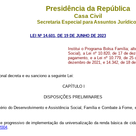
Presidência da República
Casa Civil
Secretaria Especial para Assuntos Jurídic
LEI Nº 14.601, DE 19 DE JUNHO DE 2023
Institui o Programa Bolsa Família; al
Social), a Lei nº 10.820, de 17 de d
pagamento, e a Lei nº 10.779, de 25 
dezembro de 2021, e 14.342, de 18 de 
al decreta e eu sanciono a seguinte Lei:
CAPÍTULO I
DISPOSIÇÕES PRELIMINARES
tério do Desenvolvimento e Assistência Social, Família e Combate à Fome, em
 e progressivo de implementação da universalização da renda básica de cid
 2004
.