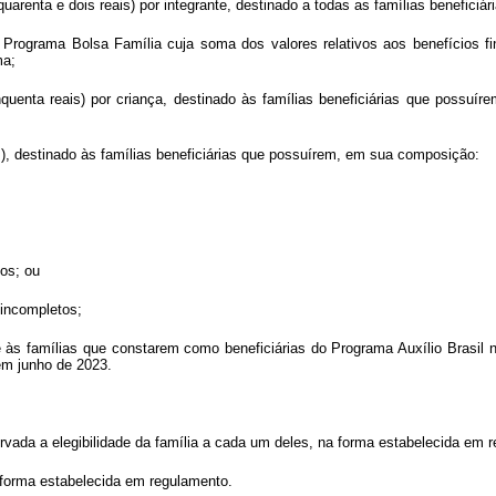
uarenta e dois reais) por integrante, destinado a todas as famílias beneficiá
 Programa Bolsa Família cuja soma dos valores relativos aos benefícios fin
ma;
inquenta reais) por criança, destinado às famílias beneficiárias que possu
ais), destinado às famílias beneficiárias que possuírem, em sua composição:
tos; ou
 incompletos;
 às famílias que constarem como beneficiárias do Programa Auxílio Brasil n
 em junho de 2023.
ervada a elegibilidade da família a cada um deles, na forma estabelecida em 
a forma estabelecida em regulamento.