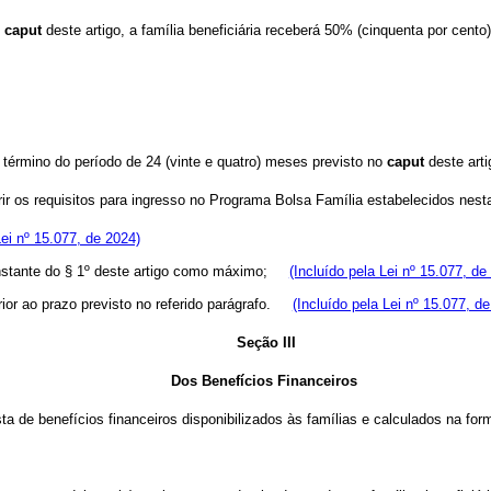
o
caput
deste artigo, a família beneficiária receberá 50% (cinquenta por cento)
 término do período de 24 (vinte e quatro) meses previsto no
caput
deste arti
prir os requisitos para ingresso no Programa Bolsa Família estabelecidos nes
Lei nº 15.077, de 2024)
 constante do § 1º deste artigo como máximo;
(Incluído pela Lei nº 15.077, de
erior ao prazo previsto no referido parágrafo.
(Incluído pela Lei nº 15.077, d
Seção III
Dos Benefícios Financeiros
a de benefícios financeiros disponibilizados às famílias e calculados na for