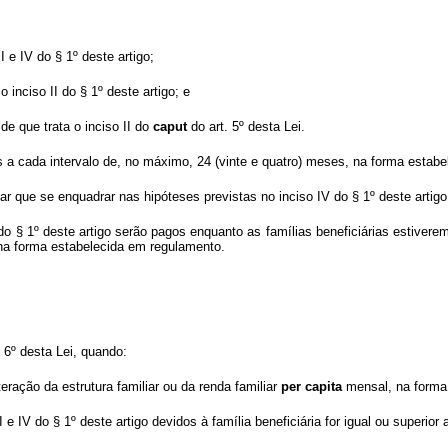
I e IV do § 1º deste artigo;
o inciso II do § 1º deste artigo; e
de que trata o inciso II do
caput
do art. 5º desta Lei.
dos a cada intervalo de, no máximo, 24 (vinte e quatro) meses, na forma esta
iar que se enquadrar nas hipóteses previstas no inciso IV do § 1º deste artigo
IV do § 1º deste artigo serão pagos enquanto as famílias beneficiárias estive
 na forma estabelecida em regulamento.
 6º desta Lei, quando:
teração da estrutura familiar ou da renda familiar
per capita
mensal, na forma
I e IV do § 1º deste artigo devidos à família beneficiária for igual ou superio