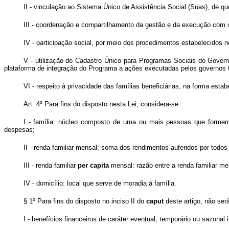
II - vinculação ao Sistema Único de Assistência Social (Suas), de qu
III - coordenação e compartilhamento da gestão e da execução com 
IV - participação social, por meio dos procedimentos estabelecidos 
V - utilização do Cadastro Único para Programas Sociais do Govern
plataforma de integração do Programa a ações executadas pelos governos fed
VI - respeito à privacidade das famílias beneficiárias, na forma esta
Art. 4º
Para fins do disposto nesta Lei, considera-se:
I - família: núcleo composto de uma ou mais pessoas que forme
despesas;
II - renda familiar mensal: soma dos rendimentos auferidos por todos
III - renda familiar
per capita
mensal: razão entre a renda familiar men
IV - domicílio: local que serve de moradia à família.
§ 1º Para fins do disposto no inciso II do
caput
deste artigo, não ser
I - benefícios financeiros de caráter eventual, temporário ou sazonal in