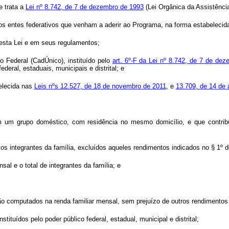
e trata a
Lei nº 8.742, de 7 de dezembro de 1993
(Lei Orgânica da Assistência
os entes federativos que venham a aderir ao Programa, na forma estabelecid
nesta Lei e em seus regulamentos;
o Federal (CadÚnico), instituído pelo
art. 6º-F da Lei nº 8.742, de 7 de de
eral, estaduais, municipais e distrital; e
belecida nas
Leis nºs 12.527, de 18 de novembro de 2011
, e
13.709, de 14 de 
m um grupo doméstico, com residência no mesmo domicílio, e que contri
 os integrantes da família, excluídos aqueles rendimentos indicados no § 1º 
sal e o total de integrantes da família; e
ão computados na renda familiar mensal, sem prejuízo de outros rendimento
stituídos pelo poder público federal, estadual, municipal e distrital;