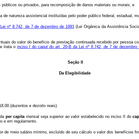
tes públicos ou privados, para recomposição de danos materiais ou morais; e
 de natureza assistencial instituídas pelo poder público federal, estadual, muni
a Lei nº 8.742, de 7 de dezembro de 1993
(Lei Orgânica da Assistência Socia
tuais do valor do benefício de prestação continuada recebido por pessoa co
ue trata o
inciso I do caput do art. 20-B da Lei nº 8.742, de 7 de dezembro
Seção II
Da Elegibilidade
18,00 (duzentos e dezoito reais).
nda
per capita
mensal seja superior ao valor estabelecido no inciso II do
cap
go e em regulamento.
r de meio salário mínimo, excluído de seu cálculo o valor dos benefícios f