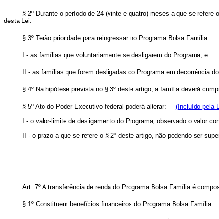
§ 2º Durante o período de 24 (vinte e quatro) meses a que se refere 
desta Lei.
§ 3º Terão prioridade para reingressar no Programa Bolsa Família:
I - as famílias que voluntariamente se desligarem do Programa; e
II - as famílias que forem desligadas do Programa em decorrência do
§ 4º Na hipótese prevista no § 3º deste artigo, a família deverá cum
§ 5º Ato do Poder Executivo federal poderá alterar:
(Incluído pela 
I - o valor-limite de desligamento do Programa, observado o valor
II - o prazo a que se refere o § 2º deste artigo, não podendo ser sup
Art. 7º A transferência de renda do Programa Bolsa Família é compost
§ 1º Constituem benefícios financeiros do Programa Bolsa Família: