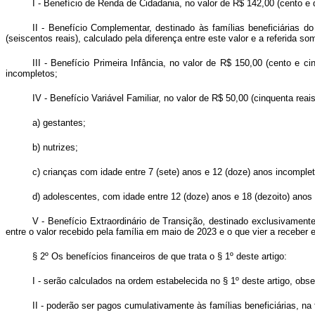
I - Benefício de Renda de Cidadania, no valor de R$ 142,00 (cento e q
II - Benefício Complementar, destinado às famílias beneficiárias do
(seiscentos reais), calculado pela diferença entre este valor e a referida so
III - Benefício Primeira Infância, no valor de R$ 150,00 (cento e c
incompletos;
IV - Benefício Variável Familiar, no valor de R$ 50,00 (cinquenta re
a) gestantes;
b) nutrizes;
c) crianças com idade entre 7 (sete) anos e 12 (doze) anos incomple
d) adolescentes, com idade entre 12 (doze) anos e 18 (dezoito) anos
V - Benefício Extraordinário de Transição, destinado exclusivamente
entre o valor recebido pela família em maio de 2023 e o que vier a receber
§ 2º Os benefícios financeiros de que trata o § 1º deste artigo:
I - serão calculados na ordem estabelecida no § 1º deste artigo, obs
II - poderão ser pagos cumulativamente às famílias beneficiárias, n