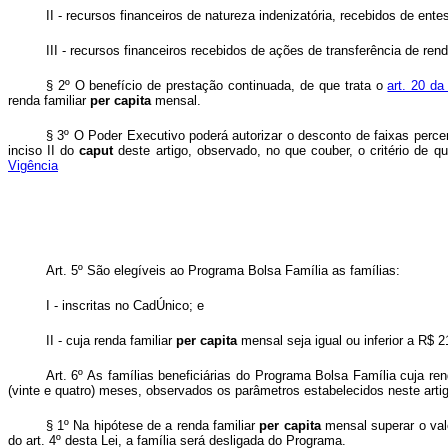
II - recursos financeiros de natureza indenizatória, recebidos de en
III - recursos financeiros recebidos de ações de transferência de renda
§ 2º O benefício de prestação continuada, de que trata o
art. 20 d
renda familiar
per capita
mensal.
§ 3º O Poder Executivo poderá autorizar o desconto de faixas percen
inciso II do
caput
deste artigo, observado, no que couber, o critério de q
Vigência
Art. 5º
São elegíveis ao Programa Bolsa Família as famílias:
I - inscritas no CadÚnico; e
II - cuja renda familiar
per capita
mensal seja igual ou inferior a R$ 2
Art. 6º As famílias beneficiárias do Programa Bolsa Família cuja re
(vinte e quatro) meses, observados os parâmetros estabelecidos neste arti
§ 1º Na hipótese de a renda familiar
per capita
mensal superar o valo
do art. 4º desta Lei, a família será desligada do Programa.