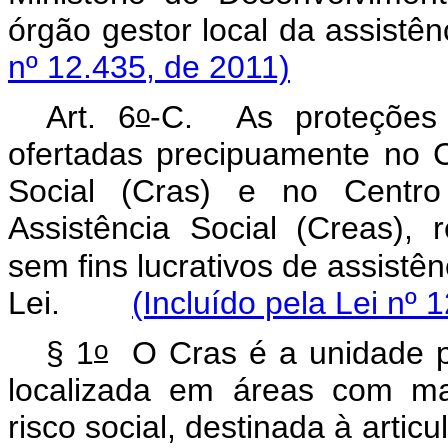
órgão gestor local da ass
nº 12.435, de 2011)
o
Art. 6
-C.
As proteções 
ofertadas precipuamente no C
Social (Cras) e no Centro
Assistência Social (Creas), 
sem fins lucrativos de assistênc
Lei.
(Incluído pela Lei nº 
o
§ 1
O Cras é a unidade púb
localizada em áreas com mai
risco social, destinada à artic