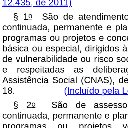
12.435, de 2011)
o
§ 1
São de atendimento 
continuada, permanente e pla
programas ou projetos e conc
básica ou especial, dirigidos 
de vulnerabilidade ou risco so
e respeitadas as deliber
Assistência Social (CNAS), de 
18.
(Incluído pela 
o
§ 2
São de assessora
continuada, permanente e pla
programas ou projetos vo