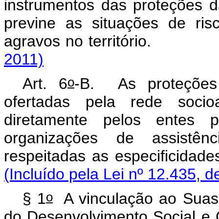
instrumentos das proteções da
previne as situações de ris
agravos no territór
2011)
o
Art. 6
-B.
As proteções
ofertadas pela rede socioa
diretamente pelos entes p
organizações de assistên
respeitadas as espec
(Incluído pela Lei nº 12.435, d
o
§ 1
A vinculação ao Suas 
do Desenvolvimento Social e