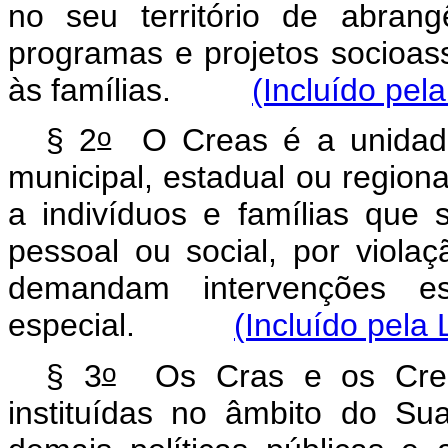
no seu território de abran
programas e projetos socioass
às famílias.
(Incluído pel
o
§ 2
O Creas é a unidade
municipal, estadual ou regiona
a indivíduos e famílias que
pessoal ou social, por violaç
demandam intervenções esp
especial.
(Incluído pela 
o
§ 3
Os Cras e os Creas 
instituídas no âmbito do S