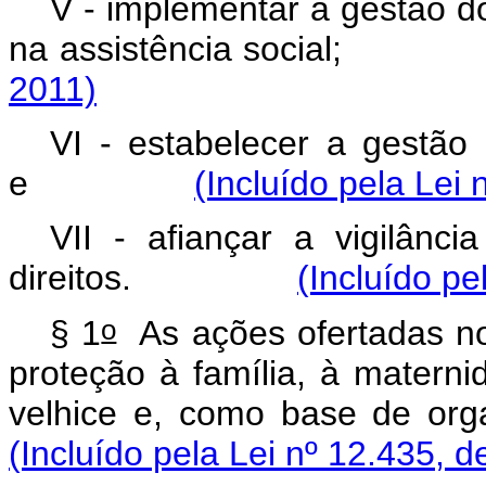
V - implementar a gestão d
na assistência soci
2011)
VI - estabelecer a gestão 
e
(Incluído pela Lei 
VII - afiançar a vigilânci
direitos.
(Incluído pe
o
§ 1
As ações ofertadas no
proteção à família, à materni
velhice e, como base d
(Incluído pela Lei nº 12.435, d