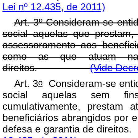
Lei nº 12.435, de 2011)
Art. 3º Consideram-se enti
social aquelas que prestam, 
assessoramento aos benefici
como as que atuam na
direitos.
(Vide Decr
o
Art. 3
Consideram-se entid
social aquelas sem fin
cumulativamente, prestam a
beneficiários abrangidos por
defesa e garantia de d