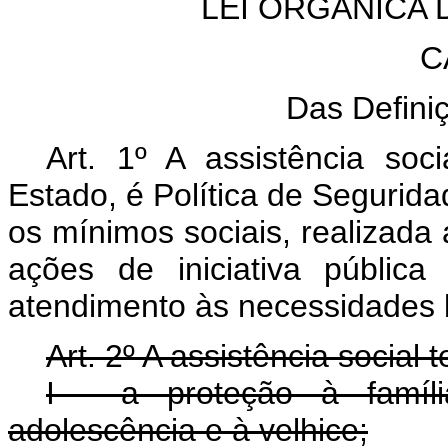
LEI ORGÂNICA 
C
Das Defini
Art. 1º A assistência soc
Estado, é Política de Segurida
os mínimos sociais, realizada
ações de iniciativa públic
atendimento às necessidades 
Art. 2º A assistência social 
I - a proteção à famíli
adolescência e à velhice;