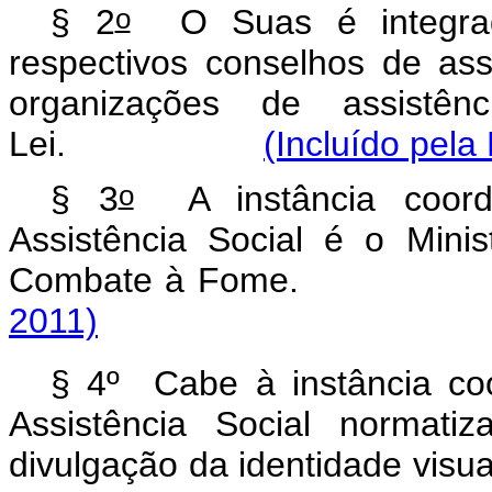
o
§ 2
O Suas é integrado
respectivos conselhos de ass
organizações de assistên
Lei.
(Incluído pela
o
§ 3
A instância coorde
Assistência Social é o Mini
Combate à Fom
2011)
§ 4º Cabe à instância coo
Assistência Social normat
divulgação da identidade visu