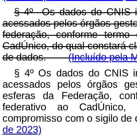
§ 4º Os dados do CNIS i
acessados pelos órgãos gesto
federação, conforme termo 
CadÚnico, do qual constará c
de dados.
(Incluído pela 
§ 4º Os dados do CNIS i
acessados pelos órgãos ges
esferas da Federação, co
federativo ao CadÚnico,
compromisso com o sigilo de 
de 2023)