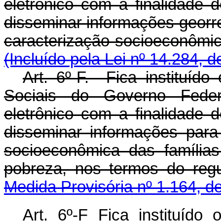
eletrônico com a finalidade d
disseminar informações georre
caracterização socioeconôm
(Incluído pela Lei nº 14.284, 
Art. 6º-F. Fica instituíd
Sociais do Governo Federa
eletrônico com a finalidade d
disseminar informações para 
socioeconômica das família
pobreza, nos termos do 
Medida Provisória nº 1.164, d
Art. 6º-F Fica instituíd