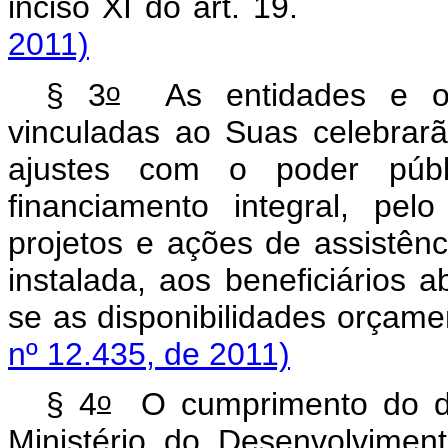
inciso XI do art. 
2011)
o
§ 3
As entidades e org
vinculadas ao Suas celebrarã
ajustes com o poder públ
financiamento integral, pel
projetos e ações de assistênc
instalada, aos beneficiários 
se as disponibilidades
nº 12.435, de 2011)
o
§ 4
O cumprimento do di
Ministério do Desenvolvime