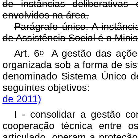
de instâncias deliberativas
envolvidos na área.
Parágrafo único. A instânc
de Assistência Social é o Mini
o
Art. 6
A gestão das ações 
organizada sob a forma de sist
denominado Sistema Único de
seguintes objetivos
de 2011)
I - consolidar a gestão co
cooperação técnica entre o
articulado, operam a pro