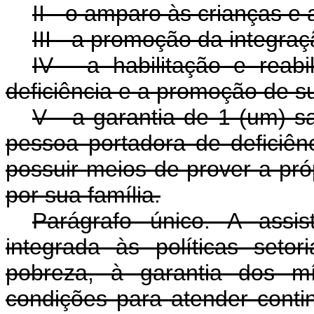
II - o amparo às crianças e
III - a promoção da integra
IV - a habilitação e reab
deficiência e a promoção de su
V - a garantia de 1 (um) s
pessoa portadora de deficiê
possuir meios de prover a pró
por sua família.
Parágrafo único. A assis
integrada às políticas seto
pobreza, à garantia dos mí
condições para atender contin