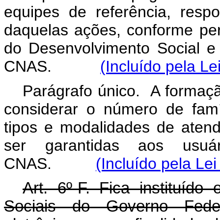
equipes de referência, resp
daquelas ações, conforme per
do Desenvolvimento Social 
CNAS.
(Incluído pela Le
Parágrafo único. A formaçã
considerar o número de famíl
tipos e modalidades de aten
ser garantidas aos usuár
CNAS.
(Incluído pela Le
Art. 6º-F. Fica instituíd
Sociais do Governo Federa