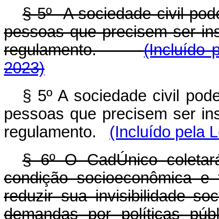
§ 5º A sociedade civil pod
pessoas que precisem ser in
regulamento.
(Incluído 
2023)
§ 5º A sociedade civil pod
pessoas que precisem ser in
regulamento.
(Incluído pela 
§ 6º O CadÚnico coletar
condição socioeconômica e te
reduzir sua invisibilidade so
demandas por políticas púb