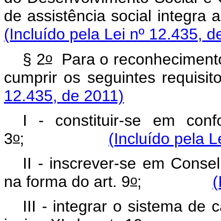
de assistência social int
(Incluído pela Lei nº 12.435, d
o
§ 2
Para o reconhecimento 
cumprir os seguintes 
12.435, de 2011)
I - constituir-se em con
o
3
;
(Incluído pela L
II - inscrever-se em Consel
o
na forma do art. 9
;
(
III - integrar o sistema de