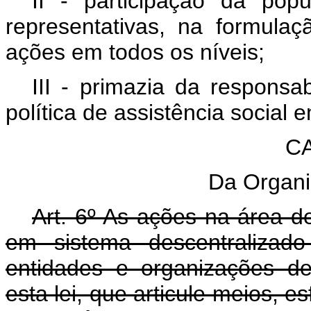
II - participação da pop
representativas, na formulaç
ações em todos os níveis;
III - primazia da respons
política de assistência social
CA
Da Organi
Art. 6º As ações na área d
em sistema descentralizado 
entidades e organizações de
esta lei, que articule meios, e