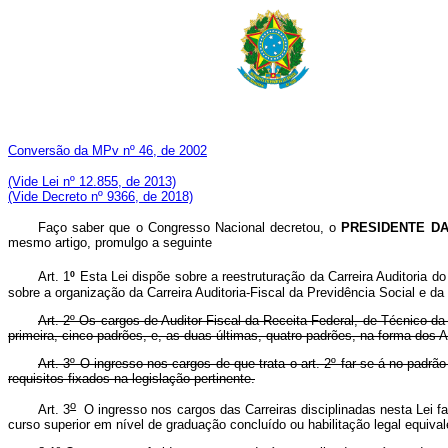
Conversão da MPv nº 46, de 2002
(V
ide Lei nº 12.855, de 2013)
(Vide Decreto nº 9366, de 2018)
Faço saber que o Congresso Nacional decretou, o
PRESIDENTE DA
mesmo artigo, promulgo a seguinte
Art. 1
º
Esta Lei dispõe sobre a reestruturação da Carreira Auditoria d
sobre a organização da Carreira Auditoria-Fiscal da Previdência Soci
Art. 2º Os cargos de Auditor-Fiscal da Receita Federal, de Técnico d
primeira, cinco padrões, e, as duas últimas, quatro padrões, na forma dos A
Art. 3º O ingresso nos cargos de que trata o art. 2º far-se-á no padrã
requisitos fixados na legislação pertinente.
o
Art.
3
O
ingresso
nos
cargos
das
Carreiras
disciplinadas
nesta
Lei
f
curso
superior
em
nível
de
graduação
concluído
ou
habilitação
legal
equ