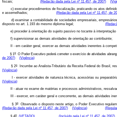
fiscais;
(Redação dada pela Lei nº 11.457, de 2007)
(Vig
c)
executar
procedimentos
de
fiscalização,
praticando
os
atos
definid
e
assemelhados;
(Redação dada pela Lei nº 11.457, de 2
d)
examinar
a
contabilidade
de
sociedades
empresariais,
empresários
disposto
no
art.
1.193
do
mesmo
diploma
legal;
(Redaçã
e)
proceder
à
orientação
do
sujeito
passivo
no
tocante
à
interpretação
f)
supervisionar
as
demais
atividades
de
orientação
ao
contri
II
-
em
caráter
geral,
exercer
as
demais
atividades
inerentes
à
compet
o
§
1
O
Poder
Executivo
poderá
cometer
o
exercício
de
atividades
abrang
de 2007)
(Vigência)
o
§
2
Incumbe
ao
Analista-Tributário
da
Receita
Federal
do
Brasil,
re
(Vigência)
I
-
exercer
atividades
de
natureza
técnica,
acessórias
ou
preparatóri
(Vigência)
II
-
atuar
no
exame
de
matérias
e
processos
administrativos,
ressalva
III
-
exercer,
em
caráter
geral
e
concorrente,
as
demais
atividades
ine
o
§
3
Observado
o
disposto
neste
artigo,
o
Poder
Executivo
regulam
(Redação dada pela Lei nº 11.457, de 2007)
(Vigência)
(Regula
o
§
4
(VETADO)
(Incluído pela Lei nº 11.457, de 2007)