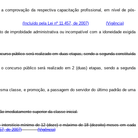
a a comprovação da respectiva capacitação profissional, em nível de pós-
de:
(Incluído pela Lei nº 11.457, de 2007)
(Vigência)
to
de
improbidade
administrativa
ou
incompatível
com
a
idoneidade
exigida
concurso público será realizado em duas etapas, sendo a segunda constituída
o, o concurso público será realizado em 2 (duas) etapas, sendo a segunda
mesma classe, e promoção, a passagem do servidor do último padrão de uma
ão imediatamente superior da classe inicial.
o
interstício
mínimo
de
12
(doze)
e
máximo
de
18
(dezoito)
meses
em
cada
57, de 2007)
(Vigência)