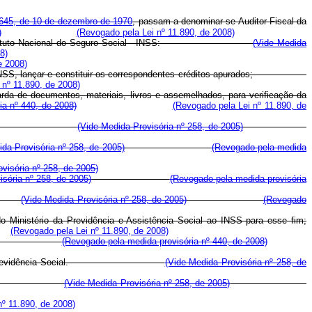
645, de 10 de dezembro de 1970
, passam a denominar-se Auditor-Fiscal da
)
(Revogado pela Lei nº 11.890, de 2008)
tradas pelo Instituto Nacional do Seguro Social - INSS:
(Vide Medida
8)
e 2008)
as pelo INSS, lançar e constituir os correspondentes créditos apurados;
 nº 11.890, de 2008)
rda de documentos, materiais, livros e assemelhados, para verificação da
ia nº 440, de 2008)
(Revogado pela Lei nº 11.890, de
Código Comercial;
(Vide Medida Provisória nº 258, de 2005)
ida Provisória nº 258, de 2005)
(Revogado pela medida
visória nº 258, de 2005)
isória nº 258, de 2005)
(Revogado pela medida provisória
al; e
(Vide Medida Provisória nº 258, de 2005)
(Revogado
do Ministério da Previdência e Assistência Social ao INSS para esse fim;
(Revogado pela Lei nº 11.890, de 2008)
(Revogado pela medida provisória nº 440, de 2008)
uditor-Fiscal da Previdência Social.
(Vide Medida Provisória nº 258, de
dência Social.
(Vide Medida Provisória nº 258, de 2005)
nº 11.890, de 2008)