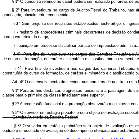
§ 1º O concurso referido no caput poderá ser realizado por áreas de es
§ 2º Para investidura no cargo de Auditor-Fiscal do Trabalho, nas 
graduação, oficialmente reconhecida.
§ 3º
Sem
prejuízo
dos
requisitos
estabelecidos
neste
artigo,
o
ingres
I
-
registro
de
antecedentes
criminais
decorrentes
de
decisão
conden
para
o
exercício
do
cargo;
II
-
punição
em
processo
disciplinar
por
ato
de
improbidade
administra
§ 4
º
Para fins de investidura nos cargos das Carreiras Tributária e A
de curso de formação, de caráter eliminatório e classificatório o
o
§ 4
Para fins de investidura nos cargos das carreiras Tributária 
constituída de curso de formação, de caráter eliminatório e classi
Art. 4º O desenvolvimento do servidor nas carreiras de que trata esta
§ 1º Para os fins desta Lei, progressão funcional é a passagem do 
classe para o primeiro da classe imediatamente superior.
§ 2º A progressão funcional e a promoção observarão requisitos e con
§ 3º O servidor em estágio probatório será objeto de avaliação específ
Carreira Auditoria da Receita Federal
§ 3º
O
servidor
em
estágio
probatório
será
objeto
de
avaliação
espec
padrão
e
o
resultado
de
avaliação
de
desempenho
efetuada
para
esta
finali
o