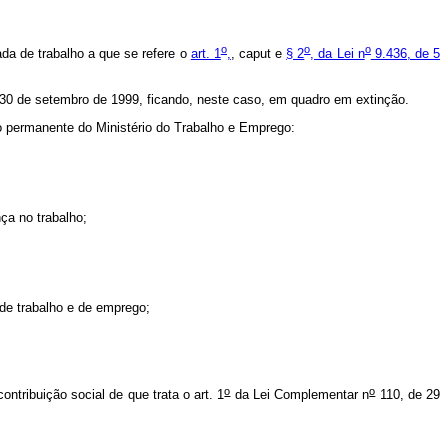
o
o
o
ada de trabalho a que se refere o
art. 1
,
, caput e
§ 2
, da Lei n
9.436, de 5
é 30 de setembro de 1999, ficando, neste caso, em quadro em extinção.
ro permanente do Ministério do Trabalho e Emprego:
ça no trabalho;
 de trabalho e de emprego;
o
o
ntribuição social de que trata o art. 1
da Lei Complementar n
110, de 29