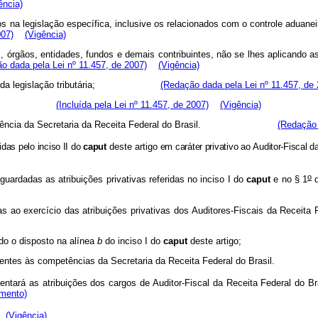
ência)
os
na
legislação
específica,
inclusive
os
relacionados
com
o
controle
aduanei
007)
(Vigência)
,
órgãos,
entidades,
fundos
e
demais
contribuintes,
não
se
lhes
aplicando
a
o dada pela Lei nº 11.457, de 2007)
(Vigência)
da
legislação
tributária;
(Redação dada pela Lei nº 11.457, de 
buinte;
(Incluída pela Lei nº 11.457, de 2007)
(Vigência)
ência
da
Secretaria
da
Receita
Federal
do
Brasil.
(Redação 
idas
pelo
inciso
II
do
caput
deste
artigo
em
caráter
privativo
ao
Auditor-Fiscal
d
o
sguardadas
as
atribuições
privativas
referidas
no
inciso
I
do
caput
e
no
§
1
as
ao
exercício
das
atribuições
privativas
dos
Auditores-Fiscais
da
Receita
do
o
disposto
na
alínea
b
do
inciso
I
do
caput
deste
artigo;
rentes
às
competências
da
Secretaria
da
Receita
Federal
do
Bras
entará
as
atribuições
dos
cargos
de
Auditor-Fiscal
da
Receita
Federal
do
Br
mento)
(Vigência)