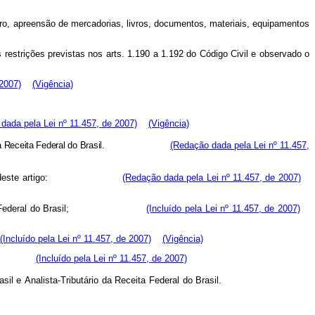
ro,
apreensão
de
mercadorias,
livros,
documentos,
materiais,
equipamentos
s
restrições
previstas
nos
arts.
1.190
a
1.192
do
Código
Civil
e
observado
o
2007)
(Vigência)
dada pela Lei nº 11.457, de 2007)
(Vigência)
a
Receita
Federal
do
Brasil.
(Redação dada pela Lei nº 11.457,
deste
artigo:
(Redação dada pela Lei nº 11.457, de 2007)
Federal
do
Brasil;
(Incluído pela Lei nº 11.457, de 2007)
(Incluído pela Lei nº 11.457, de 2007)
(Vigência)
il.
(Incluído pela Lei nº 11.457, de 2007)
asil
e
Analista-Tributário
da
Receita
Federal
do
Brasil.