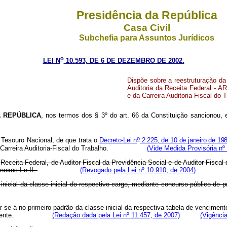
Presidência da República
Casa Civil
Subchefia para Assuntos Jurídicos
o
LEI N
10.593, DE 6 DE DEZEMBRO DE 2002.
Dispõe sobre a reestruturação da
Auditoria da Receita Federal - AR
e da Carreira Auditoria-Fiscal do 
 REPÚBLICA
, nos termos dos § 3º do art. 66 da Constituição sancionou,
o
o Tesouro Nacional, de que trata o
Decreto-Lei n
2.225, de 10 de janeiro de 19
al e da Carreira Auditoria-Fiscal do Trabalho.
(Vide Medida Provisória nº
a Receita Federal, de Auditor-Fiscal da Previdência Social e de Auditor-Fisc
nexos I e II.
(Revogado pela Lei nº 10.910, de 2004)
o inicial da classe inicial do respectivo cargo, mediante concurso público de 
ar-se-á
no
primeiro
padrão
da
classe
inicial
da
respectiva
tabela
de
venciment
ivalente.
(Redação dada pela Lei nº 11.457, de 2007)
(Vigência