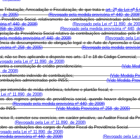
o
o
po-Tributação, Arrecadação e Fiscalização, de que trata o
art. 2
da Lei n
5.
, de 2005)
(Revogado pela medida provisória nº 440, de 2008
iscal da Previdência Social, relativamente às contribuições adminis
ria nº 440, de 2008)
(Revogado pela Lei nº 11.890, de 200
258, de 2005)
(Revogado pela medida provisória nº 440, d
a legislação da Previdência Social relativa às contribuições administrad
ela medida provisória nº 440, de 2008)
(Revogado pela Lei
rrência do descumprimento de obrigação legal e de Auto de Apreensão e Gua
isória nº 258, de 2005)
(Revogado pela medida provisór
s em geral, não se lhes aplicando o disposto nos arts. 17 e 18 do 
vogado pela Lei nº 11.890, de 2008)
entados contra a constituição de crédito previdenciário;
(Vide Med
, de 2008)
agamento ou recolhimento indevido de contribuições;
(Vide Medida Pro
passe das contribuições administradas pelo INSS;
(Vide Medida Prov
fetuadas por intermédio de mídia eletrônica, telefone e plantão fisc
Lei nº 11.890, de 2008)
ndos dos regimes próprios de previdência social, quando houver delegação 
(Revogado pela medida provisória nº 440, de 2008)
às competências do INSS.
(Vide Medida Provisória nº 258, de 2005)
rata o inciso II, cometer seu exercício, em caráter privativo, ao A
(Revogado pela Lei nº 11.890, de 2008)
disporá sobre as atribuições dos cargos de Auditor-Fiscal da Previ
ogado pela Lei nº 11.890, de 2008)
medida provisória nº 440, de 2008)
(Revogado pela Lei 