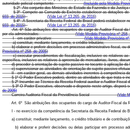
autoridade policial competente.
(Incluído pela Medida Provi
§ 2
º
Ato conjunto dos Ministros de Estado da Fazenda e da Justiça d
§ 3
º
Compete ao Comando do Exército estabelecer as dotações
693, de 2015)
(Vide Lei nº 13.265, de 2016)
§ 4
º
A Secretaria da Receita Federal do Brasil poderá estabel
693, de 2015)
(Vide Lei nº 13.265, de 2016)
Art. 6º São atribuições dos ocupantes do cargo de Auditor-Fiscal da 
por ela administrados:
(Vide Medida Provisória nº 258,
I - em caráter privativo:
(Vide Medida Provisória nº
a) constituir, mediante lançamento, o crédito tribut
b) elaborar e proferir decisões em processo administrativo-fisc
Provisória nº 258, de 2005)
c) executar procedimentos de fiscalização, inclusive os relativos ao 
específica, inclusive os relativos à apreensão de mercadoria
d) proceder à orientação do sujeito passivo no tocante à aplic
e) supervisionar as atividades de orientação do sujeito passi
II - em caráter geral, as demais atividades inerentes à c
§ 1º O Poder Executivo poderá, dentre as atividades de que trat
§ 2º Incumbe ao Técnico da Receita Federal auxiliar o Auditor
§ 3º O Poder Executivo, observado o disposto neste artigo, di
de 2005)
Carreira Auditoria-Fiscal da Previdência Social
(Vide M
Art. 6º
São
atribuições
dos
ocupantes
do
cargo
de
Auditor-Fiscal
da
R
I
-
no
exercício
da
competência
da
Secretaria
da
Receita
Federal
do
B
a)
constituir,
mediante
lançamento,
o
crédito
tributário
e
de
cont
b)
elaborar
e
proferir
decisões
ou
delas
participar
em
processo
ad