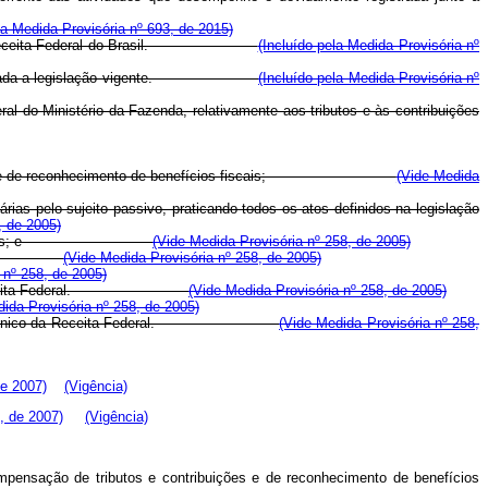
la Medida Provisória nº 693, de 2015)
taria da Receita Federal do Brasil.
(Incluído pela Medida Provisória nº
igo, observada a legislação vigente.
(Incluído pela Medida Provisória nº
al do Ministério da Fazenda, relativamente aos tributos e às contribuições
ão de tributos e de reconhecimento de benefícios fiscais;
(Vide Medida
árias pelo sujeito passivo, praticando todos os atos definidos na legislação
, de 2005)
olução de consultas; e
(Vide Medida Provisória nº 258, de 2005)
fiscal; e
(Vide Medida Provisória nº 258, de 2005)
 nº 258, de 2005)
-Fiscal da Receita Federal.
(Vide Medida Provisória nº 258, de 2005)
ida Provisória nº 258, de 2005)
ederal e de Técnico da Receita Federal.
(Vide Medida Provisória nº 258,
de 2007)
(Vigência)
, de 2007)
(Vigência)
mpensação
de
tributos
e
contribuições
e
de
reconhecimento
de
benefícios