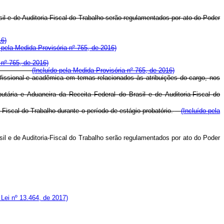
il e de Auditoria Fiscal do Trabalho serão regulamentados por ato do Poder
16)
o pela Medida Provisória nº 765, de 2016)
 nº 765, de 2016)
lamento; e
(Incluído pela Medida Provisória nº 765, de 2016)
issional e acadêmica em temas relacionados às atribuições do cargo, nos
tária e Aduaneira da Receita Federal do Brasil e de Auditoria-Fiscal do
-Fiscal do Trabalho durante o período de estágio probatório.
(Incluído pela
il e de Auditoria-Fiscal do Trabalho serão regulamentados por ato do Poder
 Lei nº 13.464, de 2017)