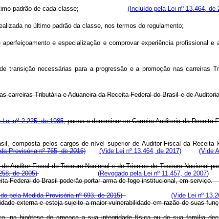
rcício no último padrão de cada classe;
(Incluído pela Lei nº 13.464, de
ividual realizada no último padrão da classe, nos termos do regula
aperfeiçoamento e especialização e comprovar experiência profissional e
de transição necessárias para a progressão e a promoção nas carreiras Tri
arreiras Tributária e Aduaneira da Receita Federal do Brasil e de Auditoria-
o
-Lei n
2.225, de 1985
, passa a denominar-se Carreira Auditoria
sil,
composta
pelos
cargos
de
nível
superior
de
Auditor-Fiscal
da
Receita
da Provisória nº 765, de 2016)
(Vide Lei nº 13.464, de 2017)
(Vide 
s de Auditor-Fiscal do Tesouro Nacional e de Técnico do Tesouro Nacional p
258, de 2005)
(Revogado pela Lei nº 11.457, de 2007
da Receita Federal do Brasil poderão portar arma de fogo institucion
ído pela Medida Provisória nº 693, de 2015)
(Vide Lei nº 13.
he atividade externa e esteja sujeito a maior vulnerabilidade em ra
rviço, na hipótese de ameaça a sua integridade física ou de sua família d