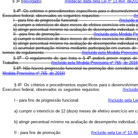
§ 3
(
Revogado
).
(Redação dada pela Lei nº 13.464, de201
o
§ 4
Os critérios e procedimentos específicos para o desenvolvimento
Executivo federal, observados os seguintes requisitos:
(I
I - para fins de progressão funcional:
(Incluído 
a) cumprir o interstício de doze meses de efetivo exe
b) atingir percentual mínimo na avaliação de desempenho in
II - para fins de promoção:
(Incluído pela Medida Pr
a) cumprir o interstício de doze meses de efetivo exercí
b) atingir percentual mínimo na avaliação de desempenho in
c) acumular pontuação mínima mediante participação em cursos de a
termos do regulamento.
(Incluído pela Medida Provisóri
o
o
§ 5
O regulamento de que trata o § 4
poderá prever regras de 
Trabalho.
(Incluído pela Medida Provisória nº 765, de 2016
o
§ 6
Não haverá progressão funcional ou promoção dos servidores das C
Medida Provisória nº 765, de 2016)
o
§ 4
Os critérios e procedimentos específicos para o desenvolvimento
Executivo federal, observados os seguintes requisitos:
(Incluíd
I - para fins de progressão funcional:
(Incluído pela Le
a) cumprir o interstício de 12 (doze) meses de efetivo ex
b) atingir percentual mínimo na avaliação de desempenho ind
II - para fins de promoção:
(Incluído pela Lei nº 13.4