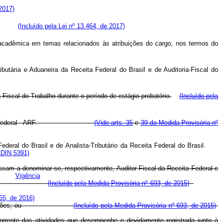
 2017)
mento;
(Incluído pela Lei nº 13.464, de 2017)
 acadêmica em temas relacionados às atribuições do cargo, nos termos do
butária e Aduaneira da Receita Federal do Brasil e de Auditoria-Fiscal do
Fiscal do Trabalho durante o período de estágio probatório.
(Incluído pela
 da Receita Federal - ARF.
(Vide arts. 35
e
39 da Medida Provisória nº
Federal
do
Brasil
e
de
Analista-Tributário
da
Receita
Federal
do
Brasil.
ADIN 5391)
assam a denominar-se, respectivamente, Auditor-Fiscal da Receita Federal e
)
Vigência
al, em serviço.
(Incluído pela Medida Provisória nº 693, de 2015)
265, de 2016)
zão de suas funções; ou
(Incluído pela Medida Provisória nº 693, de 2015)
ecorrente das atividades que desempenhe e devidamente registrada junto à