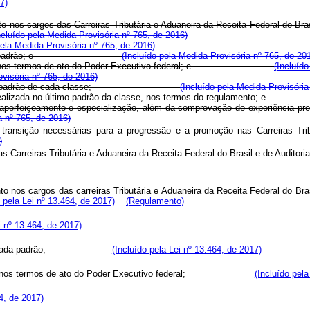
7)
 nos cargos das Carreiras Tributária e Aduaneira da Receita Federal do Bras
ncluído pela Medida Provisória nº 765, de 2016)
pela Medida Provisória nº 765, de 2016)
rcício em cada padrão; e
(Incluído pela Medida Provisória nº 765, de 20
dividual, nos termos de ato do Poder Executivo federal; e
(Incluíd
ovisória nº 765, de 2016)
cio no último padrão de cada classe;
(Incluído pela Medida Provisória
dividual realizada no último padrão da classe, nos termos do regu
perfeiçoamento e especialização, além da comprovação de experiência prof
a nº 765, de 2016)
transição necessárias para a progressão e a promoção nas Carreiras Tribu
)
arreiras Tributária e Aduaneira da Receita Federal do Brasil e de Auditoria
 nos cargos das carreiras Tributária e Aduaneira da Receita Federal do Bras
o pela Lei nº 13.464, de 2017)
(Regulamento)
i nº 13.464, de 2017)
ercício em cada padrão;
(Incluído pela Lei nº 13.464, de 2017)
ividual, nos termos de ato do Poder Executivo federal;
(Incluído pela
64, de 2017)