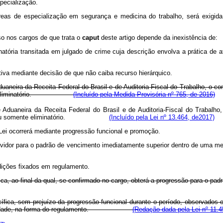
pecialização.
áreas de especialização em segurança e medicina do trabalho, será exigid
so
nos
cargos
de
que
trata
o
caput
deste
artigo
depende
da
inexistência
atória
transitada
em
julgado
de
crime
cuja
descrição
envolva
a
prática
de
a
tiva
mediante
decisão
de
que
não
caiba
recurso
hierárquico.
duaneira da Receita Federal do Brasil e de Auditoria-Fiscal do Trabalho, o 
u somente eliminatório.
(Incluído pela Medida Provisória nº 765, de 2016)
e Aduaneira da Receita Federal do Brasil e de Auditoria-Fiscal do Trabalh
ficatório ou somente eliminatório.
(Incluído pela Lei nº 13.464, de2017)
 Lei ocorrerá mediante progressão funcional e promoção.
servidor para o padrão de vencimento imediatamente superior dentro de uma 
dições fixados em regulamento.
ica, ao final da qual, se confirmado no cargo, obterá a progressão para o padr
ífica,
sem
prejuízo
da
progressão
funcional
durante
o
período,
observados
dade,
na
forma
do
regulamento.
(Redação dada pela Lei nº 11.4