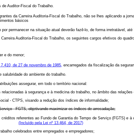
s de Auditor-Fiscal do Trabalho.
rantes da Carreira Auditoria-Fiscal do Trabalho, não se lhes aplicando a jorn
cimentos básicos
por permanecer na situação atual deverão fazê-lo, de forma irretratável, at
 Carreira Auditoria-Fiscal do Trabalho, os seguintes cargos efetivos do quad
her e do menor;
7.410, de 27 de novembro de 1985,
encarregados da fiscalização da seguran
e salubridade do ambiente do trabalho.
ribuições assegurar, em todo o território nacional:
s relacionadas à segurança e à medicina do trabalho, no âmbito das relações
 Social - CTPS, visando a redução dos índices de informalidade;
 Serviço - FGTS, objetivando maximizar os índices de arrecadação;
s créditos referentes ao Fundo de Garantia do Tempo de Serviço (FGTS) e à co
ecadação;
(Incluído pela Lei nº 13.464, de 2017)
trabalho celebrados entre empregados e empregadores;