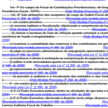
Art. 7º Os cargos de Fiscal de Contribuições Previdenciárias, do Gru
Previdência Social - AFPS.
(Vide Medida Provisória nº 258
Art. 8º São atribuições dos ocupantes do cargo de Auditor-F
Provisória nº 258, de 2005)
(Revogado pela medida provisó
I - em caráter privativo:
(Vide Medida Provisória nº 
a) executar auditoria e fiscalização, objetivando o cumprimento d
(Vide Medida Provisória nº 258, de 2005)
(Revogado p
b) efetuar a lavratura de Auto de Infração quando constatar a oco
existência de fraude e irregularidades;
(Vide Medida Prov
2008)
c) examinar a contabilidade das empresas e dos contribuinte
(Revogado pela medida provisória nº 440, de 2008)
(Re
d) julgar os processos administrativos de impugnação apres
provisória nº 440, de 2008)
(Revogado pela Lei nº 11.890
e) reconhecer o direito à restituição ou compensação de p
f) auditar a rede arrecadadora quanto ao recebimento e re
nº 440, de 2008)
(Revogado pela Lei nº 11.890, de 2008)
g) supervisionar as atividades de orientação ao contribuinte e
pela medida provisória nº 440, de 2008)
(Revogado pela 
h) proceder à auditoria e à fiscalização das entidades e dos fu
e
(Vide Medida Provisória nº 258, de 2005)
II - em caráter geral, as demais atividades inerentes 
(Revogado pela Lei nº 11.890, de 2008)
§ 1º O Poder Executivo poderá, dentre as atividades de que t
2005)
(Revogado pela medida provisória nº 440, de 2008)
§ 2º O Poder Executivo, observado o disposto neste artigo, 
(Revogado pela medida provisória nº 440, de 2008)
(Rev
Carreira Auditoria-Fiscal do Trabalho
(Revogado pela 