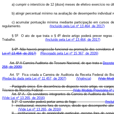
a) cumprir o interstício de 12 (doze) meses de efetivo exe
b) atingir percentual mínimo na avaliação de desempenho ind
c) acumular pontuação mínima mediante participação em cursos de 
regulamento.
(Incluído pela Lei nº 13.464, de 2017)
o
o
§ 5
O ato de que trata o § 4
deste artigo poderá prever regras 
Trabalho.
(Incluído pela Lei nº 13.464, de 2017)
o
§ 6
Não haverá progressão funcional ou promoção dos servidores das c
Lei nº 13.464, de 2017)
(Revogado pela Lei nº 15.367, de 2026)
Art. 5º A Carreira Auditoria do Tesouro Nacional, de que trata o
Decreto
258, de 2005)
Art. 5º
Fica
criada
a
Carreira
de
Auditoria
da
Receita
Federal
do
Bra
(Redação dada pela Lei nº 11.457, de 2007)
(Vigência)
(Vide Medi
Parágrafo único. Em decorrência do disposto neste artigo, os cargo
Técnico da Receita Federal.
(Vide Medida Provisória nº 
Art. 5
º
-A. Os servidores integrantes da Carreira de Auditoria 
(Vide Lei nº 13.265, de 2016)
§ 1
º
O servidor poderá portar arma de fogo:
(Inclu
I - institucional, mesmo fora de serviço, desde que desempen
(Vide Lei nº 13.265, de 2016)
II - institucional ou de propriedade particular, mesmo fora de se