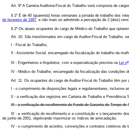
Art. 9º A Carreira Auditoria-Fiscal do Trabalho será composta de cargo
§ 1º É de 40 (quarenta) horas semanais a jornada de trabalho dos integ
de fevereiro de 1997
, e não mais se admitindo a percepção de 2 (dois) ven
§ 2º Os atuais ocupantes do cargo de Médico do Trabalho que optarem 
Art. 10. São transformados em cargo de Auditor-Fiscal do Trabalho, na
I - Fiscal do Trabalho;
II - Assistente Social, encarregado da fiscalização do trabalho da mul
o
III - Engenheiros e Arquitetos, com a especialização prevista na
Lei n
IV - Médico do Trabalho, encarregado da fiscalização das condições d
Art. 11. Os ocupantes do cargo de Auditor-Fiscal do Trabalho têm por at
I - o cumprimento de disposições legais e regulamentares, inclusive a
II - a verificação dos registros em Carteira de Trabalho e Previdência
III - a verificação do recolhimento do Fundo de Garantia do Tempo de
III - a verificação do recolhimento e a constituição e o lançamento do
de junho de 2001, objetivando maximizar os índices de arr
IV - o cumprimento de acordos, convenções e contratos coletivos de 