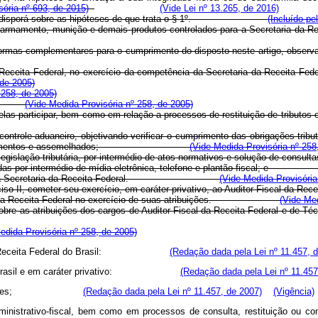
sória nº 693, de 2015)
(Vide Lei nº 13.265, de 2016)
isporá sobre as hipóteses de que trata o § 1
º
.
(Incluído pe
 de armamento, munição e demais produtos controlados para a Secre
ecer normas complementares para o cumprimento do disposto neste art
Receita Federal, no exercício da competência da Secretaria da Receita Feder
 de 2005)
 258, de 2005)
ário;
(Vide Medida Provisória nº 258, de 2005)
al, ou delas participar, bem como em relação a processos de restituiç
controle aduaneiro, objetivando verificar o cumprimento das obrigações tribut
s, livros, documentos e assemelhados;
(Vide Medida Provisória nº 258
ação da legislação tributária, por intermédio de atos normativos e s
vo efetuadas por intermédio de mídia eletrônica, telefone e plantão 
ompetência da Secretaria da Receita Federal.
(Vide Medida Provisória
a o inciso II, cometer seu exercício, em caráter privativo, ao Auditor
-Fiscal da Receita Federal no exercício de suas atribuições.
(Vide Med
sporá sobre as atribuições dos cargos de Auditor-Fiscal da Receita F
edida Provisória nº 258, de 2005)
eceita
Federal
do
Brasil:
(Redação dada pela Lei nº 11.457, 
rasil
e
em
caráter
privativo:
(Redação dada pela Lei nº 11.457
ribuições;
(Redação dada pela Lei nº 11.457, de 2007)
(Vigência)
ministrativo-fiscal,
bem
como
em
processos
de
consulta,
restituição
ou
co