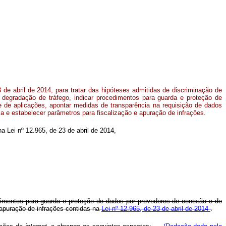
 de abril de 2014, para tratar das hipóteses admitidas de discriminação de
 degradação de tráfego, indicar procedimentos para guarda e proteção de
 de aplicações, apontar medidas de transparência na requisição de dados
ca e estabelecer parâmetros para fiscalização e apuração de infrações.
na Lei nº 12.965, de 23 de abril de 2014,
edimentos para guarda e proteção de dados por provedores de conexão e de
 apuração de infrações contidas na
Lei nº 12.965, de 23 de abril de 2014
.