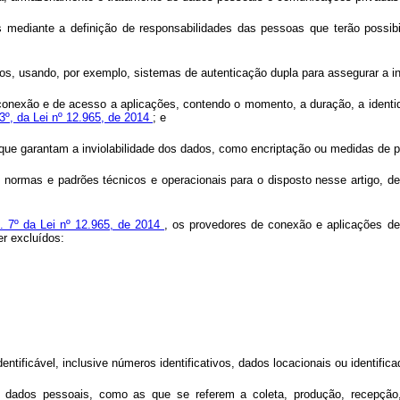
s mediante a definição de responsabilidades das pessoas que terão possib
os, usando, por exemplo, sistemas de autenticação dupla para assegurar a in
de conexão e de acesso a aplicações, contendo o momento, a duração, a ident
§ 3º, da Lei nº 12.965, de 2014
; e
 que garantam a inviolabilidade dos dados, como encriptação ou medidas de p
normas e padrões técnicos e operacionais para o disposto nesse artigo, de
t. 7º da Lei nº 12.965, de 2014
, os provedores de conexão e aplicações d
er excluídos:
identificável, inclusive números identificativos, dados locacionais ou identif
dados pessoais, como as que se referem a coleta, produção, recepção, cl