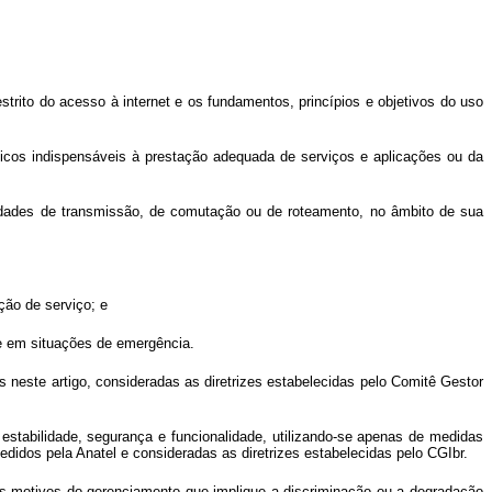
restrito do acesso à internet e os fundamentos, princípios e objetivos do uso
icos indispensáveis à prestação adequada de serviços e aplicações ou da
vidades de transmissão, de comutação ou de roteamento, no âmbito de sua
ção de serviço; e
 e em situações de emergência.
s neste artigo, consideradas as diretrizes estabelecidas pelo Comitê Gestor
estabilidade, segurança e funcionalidade, utilizando-se apenas de medidas
didos pela Anatel e consideradas as diretrizes estabelecidas pelo CGIbr.
 os motivos do gerenciamento que implique a discriminação ou a degradação