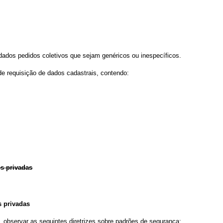
ados pedidos coletivos que sejam genéricos ou inespecíficos.
 de requisição de dados cadastrais, contendo:
es privadas
s privadas
observar as seguintes diretrizes sobre padrões de segurança: