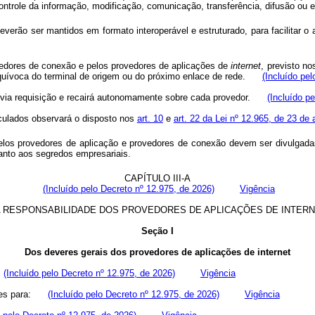
trole da informação, modificação, comunicação, transferência, difusão ou e
deverão ser mantidos em formato interoperável e estruturado, para facilitar o
vedores de conexão e pelos provedores de aplicações de
internet
, previsto n
nequívoca do terminal de origem ou do próximo enlace de rede.
(Incluído pe
prévia requisição e recairá autonomamente sobre cada provedor.
(Incluído p
nculados observará o disposto nos
art. 10
e
art. 22 da Lei nº 12.965, de 23 de 
los provedores de aplicação e provedores de conexão devem ser divulgadas 
quanto aos segredos empresariais.
CAPÍTULO III-A
(Incluído pelo Decreto nº 12.975, de 2026)
Vigência
 RESPONSABILIDADE DOS PROVEDORES DE APLICAÇÕES DE INTER
Seção I
Dos deveres gerais dos provedores de aplicações de internet
:
(Incluído pelo Decreto nº 12.975, de 2026)
Vigência
oderes para:
(Incluído pelo Decreto nº 12.975, de 2026)
Vigência