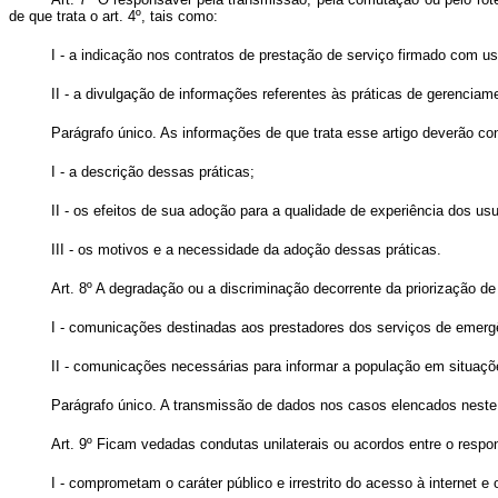
de que trata o art. 4º, tais como:
I - a indicação nos contratos de prestação de serviço firmado com us
II - a divulgação de informações referentes às práticas de gerencia
Parágrafo único. As informações de que trata esse artigo deverão co
I - a descrição dessas práticas;
II - os efeitos de sua adoção para a qualidade de experiência dos usu
III - os motivos e a necessidade da adoção dessas práticas.
Art. 8º A degradação ou a discriminação decorrente da priorização d
I - comunicações destinadas aos prestadores dos serviços de emerg
II - comunicações necessárias para informar a população em situaçõ
Parágrafo único. A transmissão de dados nos casos elencados neste a
Art. 9º Ficam vedadas condutas unilaterais ou acordos entre o resp
I - comprometam o caráter público e irrestrito do acesso à internet e