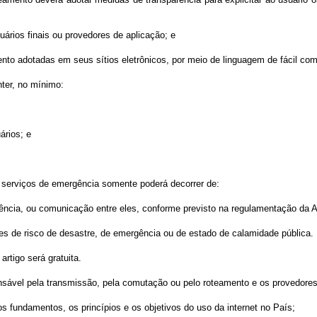
uários finais ou provedores de aplicação; e
mento adotadas em seus sítios eletrônicos, por meio de linguagem de fácil co
nter, no mínimo:
ários; e
e serviços de emergência somente poderá decorrer de:
ência, ou comunicação entre eles, conforme previsto na regulamentação da A
es de risco de desastre, de emergência ou de estado de calamidade pública.
rtigo será gratuita.
onsável pela transmissão, pela comutação ou pelo roteamento e os provedores
 os fundamentos, os princípios e os objetivos do uso da internet no País;