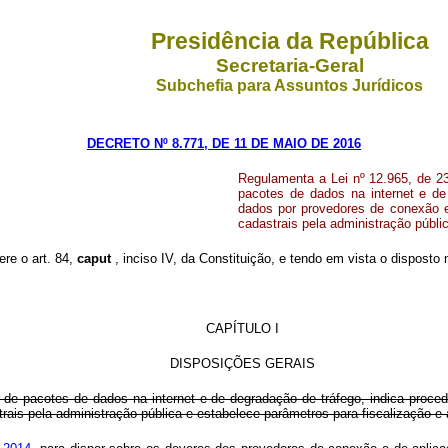
Presidência da República
Secretaria-Geral
Subchefia para Assuntos Jurídicos
DECRETO Nº 8.771, DE 11 DE MAIO DE 2016
Regulamenta a Lei nº 12.965, de 23
pacotes de dados na internet e de
dados por provedores de conexão e
cadastrais pela administração públi
ere o art. 84,
caput
, inciso IV, da Constituição, e tendo em vista o disposto 
CAPÍTULO I
DISPOSIÇÕES GERAIS
ão de pacotes de dados na internet e de degradação de tráfego, indica proc
rais pela administração pública e estabelece parâmetros para fiscalização e