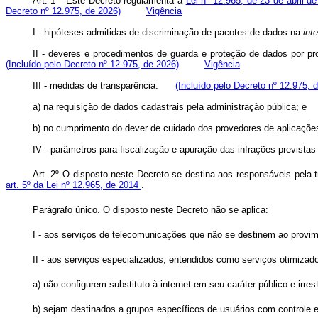
Art. 1º Este Decreto regulamenta a
Lei nº 12.965, de 23 de abril d
Decreto nº 12.975, de 2026)
Vigência
I - hipóteses admitidas de discriminação de pacotes de dados na
int
II - deveres e procedimentos de guarda e proteção de dados por p
(Incluído pelo Decreto nº 12.975, de 2026)
Vigência
III - medidas de transparência:
(Incluído pelo Decreto nº 12.975, 
a) na requisição de dados cadastrais pela administração pública;
b) no cumprimento do dever de cuidado dos provedores de aplicaçõ
IV - parâmetros para fiscalização e apuração das infrações prevista
Art. 2º O disposto neste Decreto se destina aos responsáveis pela
art. 5º da Lei nº 12.965, de 2014
.
Parágrafo único. O disposto neste Decreto não se aplica:
I - aos serviços de telecomunicações que não se destinem ao provim
II - aos serviços especializados, entendidos como serviços otimizad
a) não configurem substituto à internet em seu caráter público e irrest
b) sejam destinados a grupos específicos de usuários com controle e