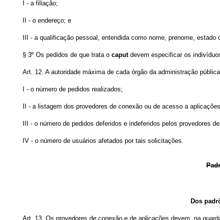
I - a filiação;
II - o endereço; e
III - a qualificação pessoal, entendida como nome, prenome, estado ci
§ 3º Os pedidos de que trata o
caput
devem especificar os indivíduo
Art. 12. A autoridade máxima de cada órgão da administração pública 
I - o número de pedidos realizados;
II - a listagem dos provedores de conexão ou de acesso a aplicaçõe
III - o número de pedidos deferidos e indeferidos pelos provedores d
IV - o número de usuários afetados por tais solicitações.
Padr
Dos padrõ
Art. 13. Os provedores de conexão e de aplicações devem, na guard