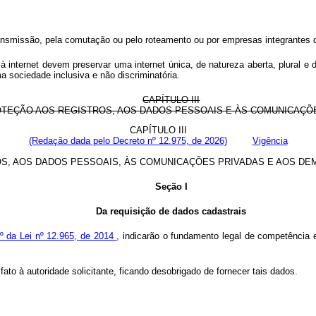
a transmissão, pela comutação ou pelo roteamento ou por empresas integrantes
à internet devem preservar uma internet única, de natureza aberta, plural
a sociedade inclusiva e não discriminatória.
CAPÍTULO III
OTEÇÃO AOS REGISTROS, AOS DADOS PESSOAIS E ÀS COMUNICAÇÕ
CAPÍTULO III
(Redação dada pelo Decreto nº 12.975, de 2026)
Vigência
S, AOS DADOS PESSOAIS, ÀS COMUNICAÇÕES PRIVADAS E AOS DEM
Seção I
Da requisição de dados cadastrais
3º da Lei nº 12.965, de 2014
, indicarão o fundamento legal de competência
fato à autoridade solicitante, ficando desobrigado de fornecer tais dados.