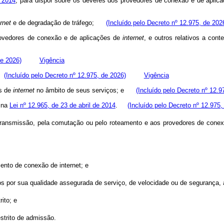
e 2014
, para dispor sobre os deveres dos provedores de conexão e de aplic
ernet
e de degradação de tráfego;
(Incluído pelo Decreto nº 12.975, de 202
rovedores de conexão e de aplicações de
internet
, e outros relativos a con
de 2026)
Vigência
 e
(Incluído pelo Decreto nº 12.975, de 2026)
Vigência
es de
internet
no âmbito de seus serviços; e
(Incluído pelo Decreto nº 12.9
s na
Lei nº 12.965, de 23 de abril de 2014
.
(Incluído pelo Decreto nº 12.975,
 transmissão, pela comutação ou pelo roteamento e aos provedores de conexã
ento de conexão de internet; e
os por sua qualidade assegurada de serviço, de velocidade ou de segurança, 
rito; e
strito de admissão.