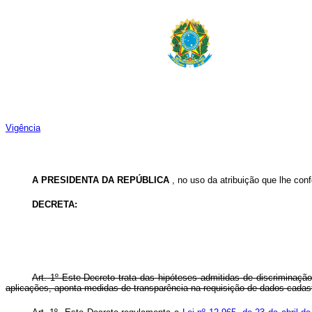
Vigência
A PRESIDENTA DA REPÚBLICA
, no uso da atribuição que lhe conf
DECRETA:
Art. 1º Este Decreto trata das hipóteses admitidas de discriminaç
aplicações, aponta medidas de transparência na requisição de dados cadast