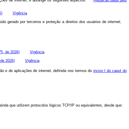
ações de
internet
, e abrange os seguintes aspectos:
(Redação dada pelo
6)
Vigência
teúdo gerado por terceiros e proteção a direitos dos usuários de
internet
;
75, de 2026)
Vigência
 de 2026)
Vigência
o e de aplicações de internet, definida nos termos do
inciso I do caput do
ainda que utilizem protocolos lógicos TCP/IP ou equivalentes, desde que: