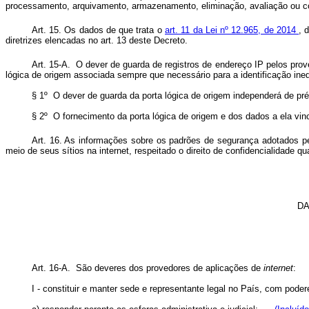
processamento, arquivamento, armazenamento, eliminação, avaliação ou con
Art. 15. Os dados de que trata o
art. 11 da Lei nº 12.965, de 2014
, 
diretrizes elencadas no art. 13 deste Decreto.
Art. 15-A. O dever de guarda de registros de endereço IP pelos pro
lógica de origem associada sempre que necessário para a identificação i
§ 1º O dever de guarda da porta lógica de origem independerá de 
§ 2º O fornecimento da porta lógica de origem e dos dados a ela vi
Art. 16. As informações sobre os padrões de segurança adotados pe
meio de seus sítios na internet, respeitado o direito de confidencialidade 
DA
Art. 16-A. São deveres dos provedores de aplicações de
internet
I - constituir e manter sede e representante legal no País, com p