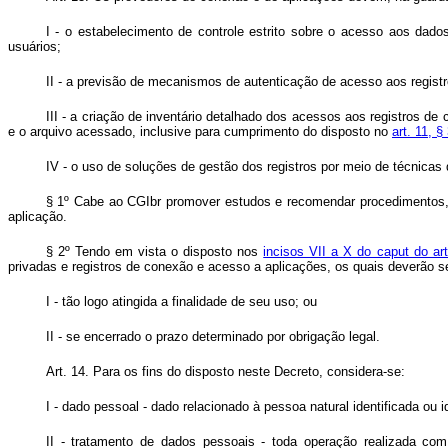
I - o estabelecimento de controle estrito sobre o acesso aos dado
usuários;
II - a previsão de mecanismos de autenticação de acesso aos registr
III - a criação de inventário detalhado dos acessos aos registros 
e o arquivo acessado, inclusive para cumprimento do disposto no
art. 11, 
IV - o uso de soluções de gestão dos registros por meio de técnicas
§ 1º Cabe ao CGIbr promover estudos e recomendar procedimentos, 
aplicação.
§ 2º Tendo em vista o disposto nos
incisos VII a X do caput do ar
privadas e registros de conexão e acesso a aplicações, os quais deverão s
I - tão logo atingida a finalidade de seu uso; ou
II - se encerrado o prazo determinado por obrigação legal.
Art. 14. Para os fins do disposto neste Decreto, considera-se:
I - dado pessoal - dado relacionado à pessoa natural identificada ou 
II - tratamento de dados pessoais - toda operação realizada com 