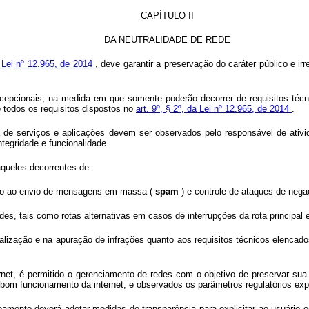
CAPÍTULO II
DA NEUTRALIDADE DE REDE
a Lei nº 12.965, de 2014
, deve garantir a preservação do caráter público e ir
xcepcionais, na medida em que somente poderão decorrer de requisitos técn
 todos os requisitos dispostos no
art. 9º, § 2º, da Lei nº 12.965, de 2014
.
da de serviços e aplicações devem ser observados pelo responsável de ati
tegridade e funcionalidade.
queles decorrentes de:
ição ao envio de mensagens em massa (
spam
) e controle de ataques de nega
des, tais como rotas alternativas em casos de interrupções da rota principal
alização e na apuração de infrações quanto aos requisitos técnicos elencado
rnet, é permitido o gerenciamento de redes com o objetivo de preservar sua 
bom funcionamento da internet, e observados os parâmetros regulatórios expe
eamento deverá adotar medidas de transparência para explicitar ao usuário