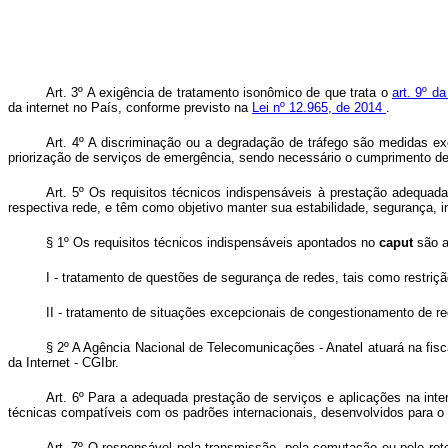
Art. 3º A exigência de tratamento isonômico de que trata o
art. 9º d
da internet no País, conforme previsto na
Lei nº 12.965, de 2014
.
Art. 4º A discriminação ou a degradação de tráfego são medidas e
priorização de serviços de emergência, sendo necessário o cumprimento de
Art. 5º Os requisitos técnicos indispensáveis à prestação adequa
respectiva rede, e têm como objetivo manter sua estabilidade, segurança, in
§ 1º Os requisitos técnicos indispensáveis apontados no
caput
são a
I - tratamento de questões de segurança de redes, tais como restr
II - tratamento de situações excepcionais de congestionamento de re
§ 2º A Agência Nacional de Telecomunicações - Anatel atuará na fisc
da Internet - CGIbr.
Art. 6º Para a adequada prestação de serviços e aplicações na inte
técnicas compatíveis com os padrões internacionais, desenvolvidos para o 
Art. 7º O responsável pela transmissão, pela comutação ou pelo rot