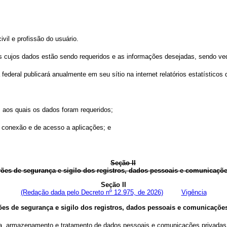
vil e profissão do usuário.
s cujos dados estão sendo requeridos e as informações desejadas, sendo ved
federal publicará anualmente em seu sítio na internet relatórios estatísticos
s aos quais os dados foram requeridos;
e conexão e de acesso a aplicações; e
Seção II
ões de segurança e sigilo dos registros, dados pessoais e comunicaçõ
Seção II
(Redação dada pelo Decreto nº 12.975, de 2026)
Vigência
es de segurança e sigilo dos registros, dados pessoais e comunicaçõe
a, armazenamento e tratamento de dados pessoais e comunicações privadas, 