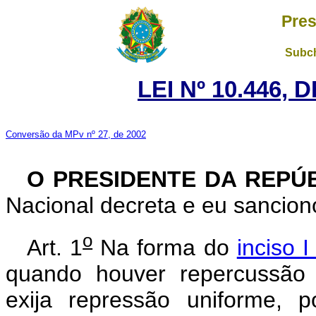
Pres
Subch
LEI Nº 10.446, 
Conversão da MPv nº 27, de 2002
O PRESIDENTE DA REPÚ
Nacional decreta e eu sanciono
o
Art. 1
Na forma do
inciso I
quando houver repercussão i
exija repressão uniforme, 