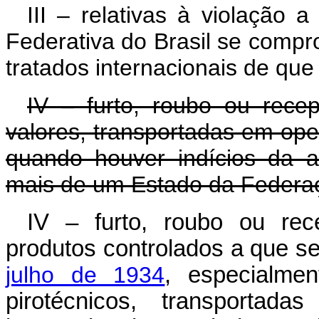
III – relativas à violação 
Federativa do Brasil se compr
tratados internacionais de que 
IV – furto, roubo ou rece
valores, transportadas em oper
quando houver indícios da 
mais de um Estado da Federa
IV – furto, roubo ou rec
produtos controlados a que se
julho de 1934
, especialmen
pirotécnicos, transportad