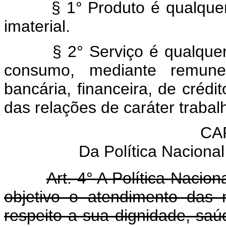
§ 1° Produto é qualque
imaterial.
§ 2° Serviço é qualque
consumo, mediante remuner
bancária, financeira, de crédit
das relações de caráter trabalh
CAP
Da Política Nacion
Art. 4° A Política Naci
objetivo o atendimento das
respeito a sua dignidade, sa