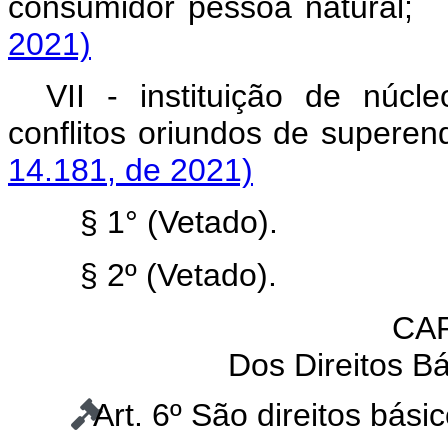
consumidor pessoa natur
2021)
VII - instituição de núc
conflitos oriundos de supe
14.181, de 2021)
§ 1° (Vetado).
§ 2º
(Vetado)
.
CAP
Dos Direitos B
Art. 6º São direitos bás