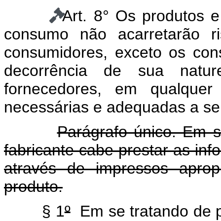
Art. 8° Os produtos 
consumo não acarretarão r
consumidores, exceto os con
decorrência de sua natur
fornecedores, em qualquer
necessárias e adequadas a seu
Parágrafo único. Em se
fabricante cabe prestar as inf
através de impressos apro
produto.
§ 1
º
Em se tratando de p