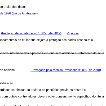
o titular dos dados;
 de 1996 (Lei de Arbitragem)
;
;
(Redação dada pela Lei nº 13.853, de 2019)
Vigência
fundamentais do titular que exijam a proteção dos dados pessoais; ou
ular será informado das hipóteses em que será admitido o tratamento de seus
autoridade nacional.
(Revogado pela Medida Provisória nº 869, de 2018)
ibilização.
dados os direitos do titular e os princípios previstos nesta Lei.
 com outros controladores deverá obter consentimento específico do titular