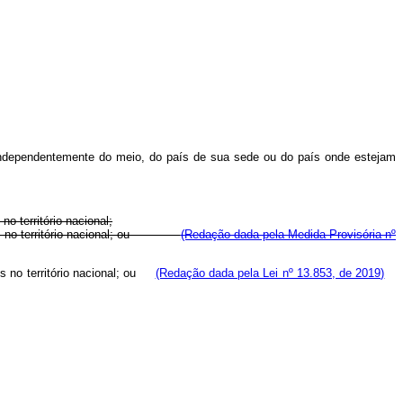
o, independentemente do meio, do país de sua sede ou do país onde estejam
o território nacional;
lizados no território nacional; ou
(Redação dada pela Medida Provisória nº
dos no território nacional; ou
(Redação dada pela Lei nº 13.853, de 2019)