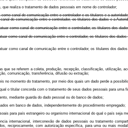
ado, que realiza o tratamento de dados pessoais em nome do controlador;
ua como canal de comunicação entre o controlador e os titulares e a autoridade
como canal de comunicação entre o controlador, os titulares dos dados 
ra atuar como canal de comunicação entre o controlador, os titulares dos 
ra atuar como canal de comunicação entre o controlador, os titulares dos d
a atuar como canal de comunicação entre o controlador, os titulares dos dad
 que se referem a coleta, produção, recepção, classificação, utilização, a
ão, comunicação, transferência, difusão ou extração;
eis no momento do tratamento, por meio dos quais um dado perde a possibilida
 qual o titular concorda com o tratamento de seus dados pessoais para uma f
amento, mediante guarda do dado pessoal ou do banco de dados;
enados em banco de dados, independentemente do procedimento empregado;
ssoais para país estrangeiro ou organismo internacional do qual o país seja 
ência internacional, interconexão de dados pessoais ou tratamento compa
os, reciprocamente, com autorização específica, para uma ou mais modali