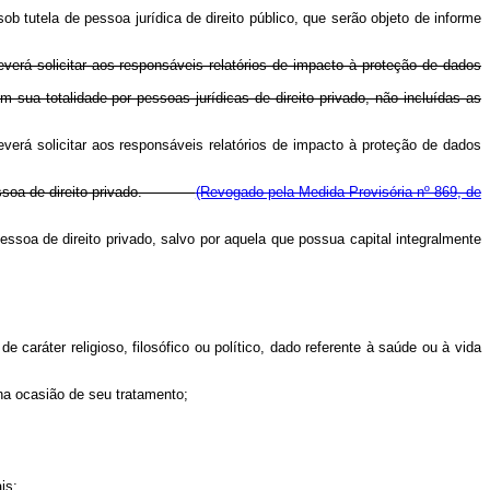
ob tutela de pessoa jurídica de direito público, que serão objeto de informe
everá solicitar aos responsáveis relatórios de impacto à proteção de dados
m sua totalidade por pessoas jurídicas de direito privado, não incluídas as
everá solicitar aos responsáveis relatórios de impacto à proteção de dados
r pessoa de direito privado.
(Revogado pela Medida Provisória nº 869, de
essoa de direito privado, salvo por aquela que possua capital integralmente
de caráter religioso, filosófico ou político, dado referente à saúde ou à vida
 na ocasião de seu tratamento;
is;