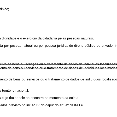
inião;
a dignidade e o exercício da cidadania pelas pessoas naturais.
ada por pessoa natural ou por pessoa jurídica de direito público ou privad
imento de bens ou serviços ou o tratamento de dados de indivíduos localizados n
rnecimento de bens ou serviços ou o tratamento de dados de indivíduos loca
ecimento de bens ou serviços ou o tratamento de dados de indivíduos localiza
território nacional.
 cujo titular nele se encontre no momento da coleta.
dados previsto no inciso IV do
caput
do art. 4º desta Lei.