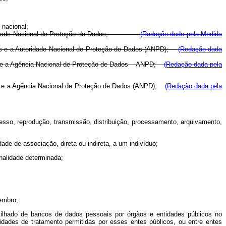
 nacional;
e a Autoridade Nacional de Proteção de Dados;
(Redação dada pela Medida
dados e a Autoridade Nacional de Proteção de Dados (ANPD);
(Redação dada
ados e a Agência Nacional de Proteção de Dados – ANPD;
(Redação dada pela
os e a Agência Nacional de Proteção de Dados
(ANPD);
(Redação dada pela
cesso, reprodução, transmissão, distribuição, processamento, arquivamento,
de de associação, direta ou indireta, a um indivíduo;
inalidade determinada;
membro;
rtilhado de bancos de dados pessoais por órgãos e entidades públicos no
dades de tratamento permitidas por esses entes públicos, ou entre entes