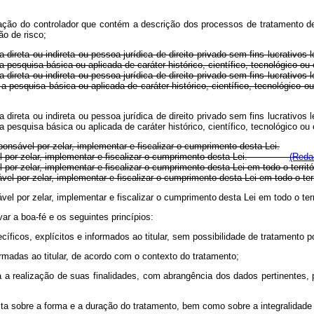
ação do controlador que contém a descrição dos processos de tratamento de
o de risco;
 direta ou indireta ou pessoa jurídica de direito privado sem fins lucrativos 
 pesquisa básica ou aplicada de caráter histórico, científico, tecnológico ou 
 direta ou indireta ou pessoa jurídica de direito privado sem fins lucrativos 
ário a pesquisa básica ou aplicada de caráter histórico, científico, tecn
 direta ou indireta ou pessoa jurídica de direito privado sem fins lucrativos 
 a pesquisa básica ou aplicada de caráter histórico, científico, tecnológico 
ponsável por zelar, implementar e fiscalizar o cumprimento desta Lei.
sável por zelar, implementar e fiscalizar o cumprimento desta Lei.
(Reda
l por zelar, implementar e fiscalizar o cumprimento desta Lei em todo o terr
vel por zelar, implementar e fiscalizar o cumprimento desta Lei em todo o te
vel por zelar, implementar
e
fiscalizar
o
cumprimento
desta
Lei
em todo o te
ar a boa-fé e os seguintes princípios:
pecíficos, explícitos e informados ao titular, sem possibilidade de tratamento
ormadas ao titular, de acordo com o contexto do tratamento;
a a realização de suas finalidades, com abrangência dos dados pertinentes,
ratuita sobre a forma e a duração do tratamento, bem como sobre a integralida