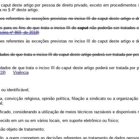
o
caput
deste artigo por pessoa de direito privado, exceto em procedimentos s
 no § 4º deste artigo.
ões referentes às exceções previstas no inciso III do
caput
deste artigo e d
para os fins de que trata o inciso III do
caput
não poderão ser tratados e
ória nº 869, de 2018)
ões referentes às exceções previstas no inciso III do
caput
deste artigo e d
dos de que trata o inciso III do
caput
deste artigo poderá ser tratada po
ados de que trata o inciso III do
caput
deste artigo poderá ser tratada por p
19)
Vigência
ou identificável;
 convicção religiosa, opinião política, filiação a sindicato ou a organização 
l;
ntificado, considerando a utilização de meios técnicos razoáveis e disponíveis
ecido em um ou em vários locais, em suporte eletrônico ou físico;
são objeto de tratamento;
privado, a quem competem as decisões referentes ao tratamento de dados pessoa