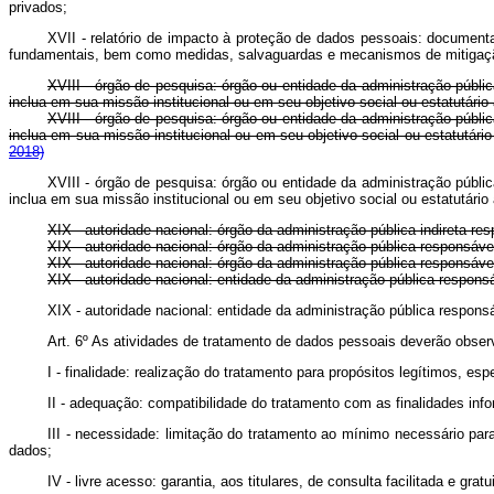
privados;
XVII - relatório de impacto à proteção de dados pessoais: document
fundamentais, bem como medidas, salvaguardas e mecanismos de mitigaçã
XVIII - órgão de pesquisa: órgão ou entidade da administração pública
inclua em sua missão institucional ou em seu objetivo social ou estatutário a
XVIII - órgão de pesquisa: órgão ou entidade da administração pública
inclua em sua missão institucional ou em seu objetivo social ou estatut
2018)
XVIII - órgão de pesquisa: órgão ou entidade da administração pública
inclua em sua missão institucional ou em seu objetivo social ou estatutário
XIX - autoridade nacional: órgão da administração pública indireta res
XIX - autoridade nacional: órgão da administração pública respon
XIX - autoridade nacional: órgão da administração pública responsáve
XIX - autoridade nacional: entidade da administração pública responsá
XIX - autoridade nacional: entidade da administração pública responsá
Art. 6º As atividades de tratamento de dados pessoais deverão observ
I - finalidade: realização do tratamento para propósitos legítimos, es
II - adequação: compatibilidade do tratamento com as finalidades inf
III - necessidade: limitação do tratamento ao mínimo necessário par
dados;
IV - livre acesso: garantia, aos titulares, de consulta facilitada e g