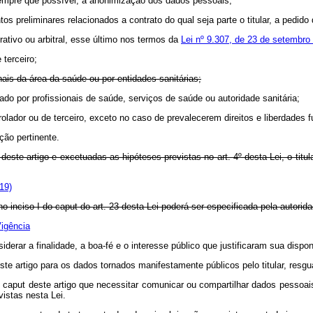
 sempre que possível, a anonimização dos dados pessoais;
 preliminares relacionados a contrato do qual seja parte o titular, a pedido d
trativo ou arbitral, esse último nos termos da
Lei nº 9.307, de 23 de setembro
 terceiro;
nais da área da saúde ou por entidades sanitárias;
izado por profissionais de saúde, serviços de saúde ou autoridade sanitária
rolador ou de terceiro, exceto no caso de prevalecerem direitos e liberdades 
ção pertinente.
t
deste artigo e excetuadas as hipóteses previstas no art. 4º desta Lei, o tit
19)
no inciso I do
caput
do art. 23 desta Lei poderá ser especificada pela 
igência
erar a finalidade, a boa-fé e o interesse público que justificaram sua dispon
ste artigo para os dados tornados manifestamente públicos pelo titular, resguar
o
caput
deste artigo que necessitar comunicar ou compartilhar dados pessoais
istas nesta Lei.