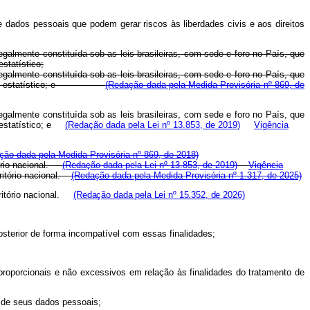
 dados pessoais que podem gerar riscos às liberdades civis e aos direitos
legalmente constituída sob as leis brasileiras, com sede e foro no País, que
estatístico;
legalmente constituída sob as leis brasileiras, com sede e foro no País, que
ológico ou estatístico; e
(Redação dada pela Medida Provisória nº 869, de
legalmente constituída sob as leis brasileiras, com sede e foro no País, que
ou estatístico; e
(Redação dada pela Lei nº 13.853, de 2019)
Vigência
ção dada pela Medida Provisória nº 869, de 2018)
itório nacional.
(Redação dada pela Lei nº 13.853, de 2019)
Vigência
rritório nacional.
(Redação dada pela Medida Provisória nº 1.317, de 2025)
rritório nacional.
(Redação dada pela Lei nº 15.352, de 2026)
 posterior de forma incompatível com essas finalidades;
 proporcionais e não excessivos em relação às finalidades do tratamento de
de de seus dados pessoais;