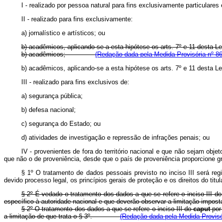
I - realizado por pessoa natural para fins exclusivamente particulare
II - realizado para fins exclusivamente:
a) jornalístico e artísticos; ou
b) acadêmicos, aplicando-se a esta hipótese os arts. 7º e 11 desta Le
b) acadêmicos;
(Redação dada pela Medida Provisória nº 86
b) acadêmicos, aplicando-se a esta hipótese os arts. 7º e 11 desta Le
III - realizado para fins exclusivos de:
a) segurança pública;
b) defesa nacional;
c) segurança do Estado; ou
d) atividades de investigação e repressão de infrações penais; ou
IV - provenientes de fora do território nacional e que não sejam ob
que não o de proveniência, desde que o país de proveniência proporcione g
§ 1º O tratamento de dados pessoais previsto no inciso III será reg
devido processo legal, os princípios gerais de proteção e os direitos do titul
§ 2º É vedado o tratamento dos dados a que se refere o inciso III d
específico à autoridade nacional e que deverão observar a limitação imposta
§ 2º O tratamento dos dados a que se refere o inciso III do
caput
por
a limitação de que trata o § 3º.
(Redação dada pela Medida Provisó