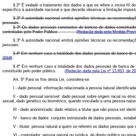
§ 2º É vedado o tratamento dos dados a que se refere o inciso III d
específico à autoridade nacional e que deverão observar a limitação imposta
§ 3º A autoridade nacional emitirá opiniões técnicas ou recomendaç
pessoais.
§ 3º Os dados pessoais constantes de bancos de dados constituídos 
controladas pelo Poder Público.
(Redação dada pela Medida Provis
§ 3º A autoridade nacional emitirá opiniões técnicas ou recomendaç
pessoais.
§ 4º Em nenhum caso a totalidade dos dados pessoais de banco de da
2018)
§ 4º Em nenhum caso a totalidade dos dados pessoais de banco de d
constituído pelo poder público.
(Redação dada pela Lei nº 13.853, de 20
Art. 5º Para os fins desta Lei, considera-se:
I - dado pessoal: informação relacionada a pessoa natural identificada 
II - dado pessoal sensível: dado pessoal sobre origem racial ou étnica,
sexual, dado genético ou biométrico, quando vinculado a uma pessoa natura
III - dado anonimizado: dado relativo a titular que não possa ser ide
IV - banco de dados: conjunto estruturado de dados pessoais, estabel
V - titular: pessoa natural a quem se referem os dados pessoais que 
VI - controlador: pessoa natural ou jurídica, de direito público ou 