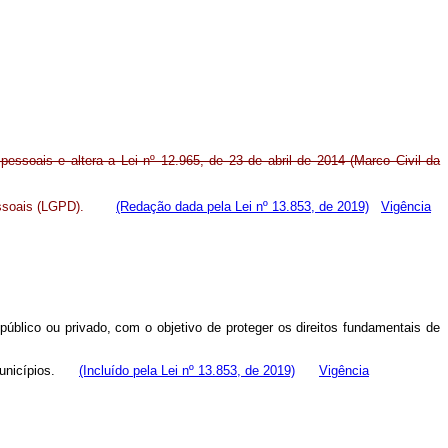
essoais e altera a Lei nº 12.965, de 23 de abril de 2014 (Marco Civil da
ssoais (LGPD).
(Redação dada pela Lei nº 13.853, de 2019)
Vigência
 público ou privado, com o objetivo de proteger os direitos fundamentais de
e Municípios.
(Incluído pela Lei nº 13.853, de 2019)
Vigência