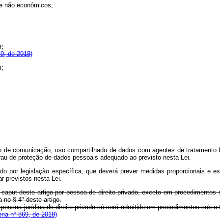
s e não econômicos;
i;
9, de 2018)
i;
jeto de comunicação, uso compartilhado de dados com agentes de tratamento br
rau de proteção de dados pessoais adequado ao previsto nesta Lei.
ido por legislação específica, que deverá prever medidas proporcionais e e
ar previstos nesta Lei.
o
caput
deste artigo por pessoa de direito privado, exceto em procedimentos s
 no § 4º deste artigo.
 pessoa jurídica de direito privado só será admitido em procedimentos sob a t
ria nº 869, de 2018)