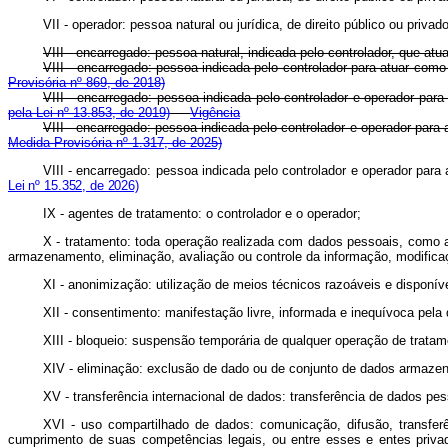
VII - operador: pessoa natural ou jurídica, de direito público ou priv
VIII - encarregado: pessoa natural, indicada pelo controlador, que at
VIII - encarregado: pessoa indicada pelo controlador para atuar 
Provisória nº 869, de 2018)
VIII - encarregado: pessoa indicada pelo controlador e operador pa
pela Lei nº 13.853, de 2019)
Vigência
VIII - encarregado: pessoa indicada pelo controlador e operador pa
Medida Provisória nº 1.317, de 2025)
VIII - encarregado: pessoa indicada pelo controlador e operador par
Lei nº 15.352, de 2026)
IX - agentes de tratamento: o controlador e o operador;
X - tratamento: toda operação realizada com dados pessoais, como as
armazenamento, eliminação, avaliação ou controle da informação, modificaç
XI - anonimização: utilização de meios técnicos razoáveis e disponív
XII - consentimento: manifestação livre, informada e inequívoca pela
XIII - bloqueio: suspensão temporária de qualquer operação de trat
XIV - eliminação: exclusão de dado ou de conjunto de dados armaz
XV - transferência internacional de dados: transferência de dados pe
XVI - uso compartilhado de dados: comunicação, difusão, transfer
cumprimento de suas competências legais, ou entre esses e entes privad