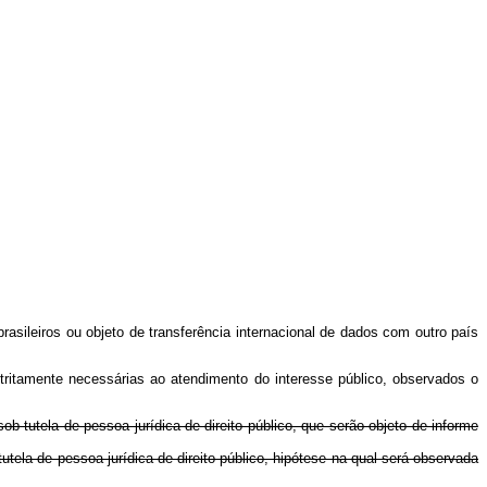
asileiros ou objeto de transferência internacional de dados com outro país
stritamente necessárias ao atendimento do interesse público, observados o
ob tutela de pessoa jurídica de direito público, que serão objeto de informe
utela de pessoa jurídica de direito público, hipótese na qual será observada