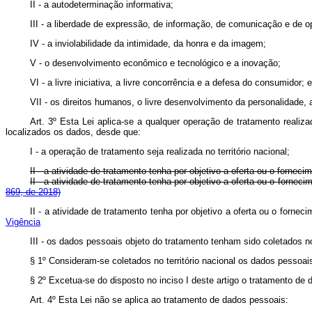
II - a autodeterminação informativa;
III - a liberdade de expressão, de informação, de comunicação e de op
IV - a inviolabilidade da intimidade, da honra e da imagem;
V - o desenvolvimento econômico e tecnológico e a inovação;
VI - a livre iniciativa, a livre concorrência e a defesa do consumidor; e
VII - os direitos humanos, o livre desenvolvimento da personalidade, 
Art. 3º Esta Lei aplica-se a qualquer operação de tratamento realiz
localizados os dados, desde que:
I - a operação de tratamento seja realizada no território nacional;
II - a atividade de tratamento tenha por objetivo a oferta ou o fornec
II - a atividade de tratamento tenha por objetivo a oferta ou o fo
869, de 2018)
II - a atividade de tratamento tenha por objetivo a oferta ou o forn
Vigência
III - os dados pessoais objeto do tratamento tenham sido coletados no 
§ 1º Consideram-se coletados no território nacional os dados pessoais
§ 2º Excetua-se do disposto no inciso I deste artigo o tratamento de 
Art. 4º Esta Lei não se aplica ao tratamento de dados pessoais: