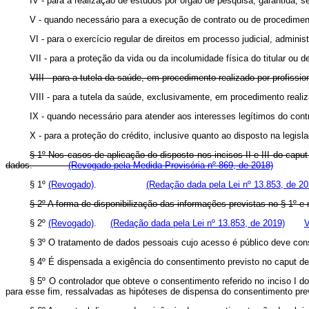
IV - para a realização de estudos por órgão de pesquisa, garantida,
V - quando necessário para a execução de contrato ou de procedimentos
VI - para o exercício regular de direitos em processo judicial, adminis
VII - para a proteção da vida ou da incolumidade física do titular ou de
VIII - para a tutela da saúde, em procedimento realizado por profissio
VIII - para a tutela da saúde, exclusivamente, em procedimento real
IX - quando necessário para atender aos interesses legítimos do cont
X - para a proteção do crédito, inclusive quanto ao disposto na legisla
§ 1º Nos casos de aplicação do disposto nos incisos II e III do
capu
dados.
(Revogado pela Medida Provisória nº 869, de 2018)
§ 1º
(Revogado)
.
(Redação dada pela Lei nº 13.853, de 20
§ 2º A forma de disponibilização das informações previstas no § 1º e 
§ 2º
(Revogado)
.
(Redação dada pela Lei nº 13.853, de 2019)
V
§ 3º O tratamento de dados pessoais cujo acesso é público deve consid
§ 4º É dispensada a exigência do consentimento previsto no
caput
de
§ 5º O controlador que obteve o consentimento referido no inciso I d
para esse fim, ressalvadas as hipóteses de dispensa do consentimento prev