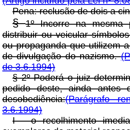
(Artigo incluído pela Lei nº 8.
Pena: reclusão de dois a ci
§
1º Incorre na mesma p
distribuir ou veicular símbolo
ou propaganda que utilizem a
de divulgação do nazismo.
(P
de 3.6.1994)
§ 2º Poderá o juiz determin
pedido deste, ainda antes d
desobediência:
(Parágrafo r
3.6.1994)
I - o recolhimento imed