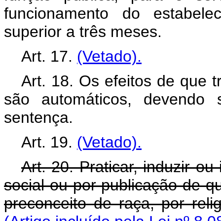
funcionamento do estabelec
superior a três meses.
Art. 17.
(Vetado).
Art. 18. Os efeitos de que 
são automáticos, devendo 
sentença.
Art. 19.
(Vetado).
Art. 20. Praticar, induzir o
social ou por publicação de q
preconceito de raça, por reli