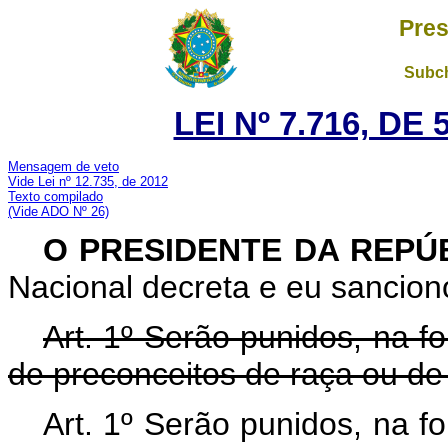
Pres
Subch
LEI Nº 7.716, DE
Mensagem de veto
Vide Lei nº 12.735, de 2012
Texto compilado
(Vide ADO Nº 26)
O PRESIDENTE DA REPÚ
Nacional decreta e eu sanciono
Art. 1º Serão punidos, na f
de preconceitos de raça ou de 
Art. 1º Serão punidos, na f