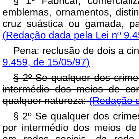
§ 1º Fabricar, comercializa
emblemas, ornamentos, distin
cruz suástica ou gamada, pa
(Redação dada pela Lei nº 9.4
Pena: reclusão de dois a ci
9.459, de 15/05/97)
§ 2º Se qualquer dos crime
intermédio dos meios de co
qualquer natureza:
(Redação d
§ 2º Se qualquer dos crimes
por intermédio dos meios de
em redes sociais, da rede