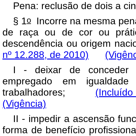
Pena: reclusão de dois a ci
o
§ 1
Incorre na mesma pena
de raça ou de cor ou práti
descendência ou origem na
nº 12.288, de 2010)
(Vigênc
I - deixar de conceder 
empregado em igualdade
trabalhadores;
(Incluíd
(Vigência)
II - impedir a ascensão fun
forma de benefício profis