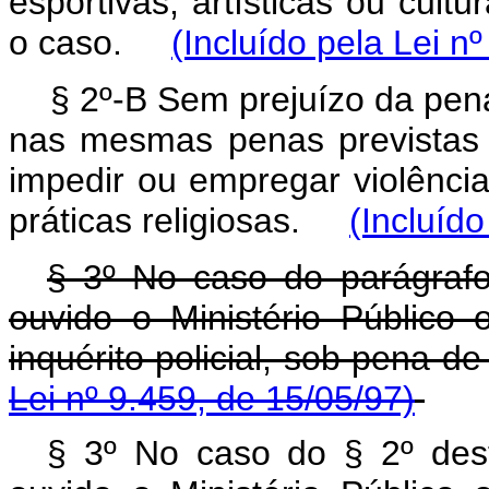
esportivas, artísticas ou cult
o caso.
(Incluído pela Lei n
§ 2º-B Sem prejuízo da pena
nas mesmas penas previstas 
impedir ou empregar violênci
práticas religiosas.
(Incluído
§ 3º No caso do parágrafo 
ouvido o Ministério Público
inquérito policial, sob pena d
Lei nº 9.459, de 15/05/97)
§ 3º No caso do § 2º deste