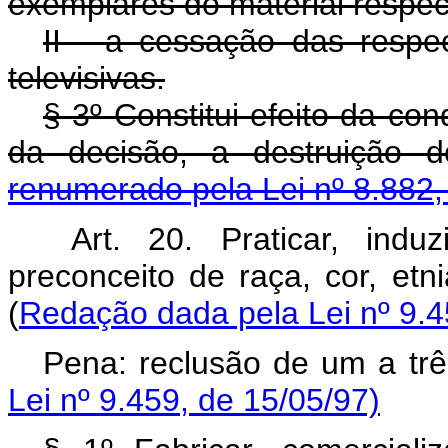
exemplares do material respec
II - a cessação das respec
televisivas.
§ 3º Constitui efeito da co
da decisão, a destruição d
renumerado pela Lei nº 8.882,
Art. 20. Praticar, indu
preconceito de raça, cor, etni
(
Redação dada pela Lei nº 9.4
Pena: reclusão de um a trê
Lei nº 9.459, de 15/05/97)