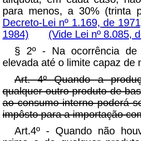
para menos, a 30% (trint
Decreto-Lei nº 1.169, de 1971
1984)
(Vide Lei nº 8.085, 
§ 2º - Na ocorrência de 
elevada até o limite capaz de n
Art. 4º Quando a produç
qualquer outro produto de base
ao consumo interno poderá s
impôsto para a importação co
Art.4º - Quando não houv