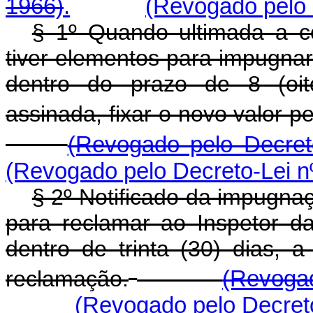
1966)
.
(Revogado pelo 
§ 1º Quando ultimada a co
tiver elementos para impugnar
dentro do prazo de 8 (oit
assinada, fixar o novo valor p
(Revogado pelo Decret
(Revogado pelo Decreto-Lei n
§ 2º Notificado da impugnaçã
para reclamar ao Inspetor d
dentro de trinta (30) dias, 
reclamação.
(Revogad
(Revogado pelo Decreto