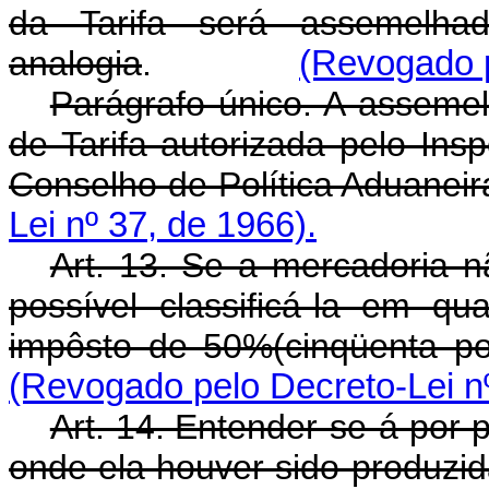
da Tarifa será assemelha
analogia
.
(Revogado p
Parágrafo único. A asseme
de Tarifa autorizada pelo In
Conselho de Política Aduaneir
Lei nº 37, de 1966).
Art. 13. Se a mercadoria 
possível classificá-la em qu
impôsto de 50%(cinqüenta por
(Revogado pelo Decreto-Lei nº
Art. 14. Entender-se-á por
onde ela houver sido produzid