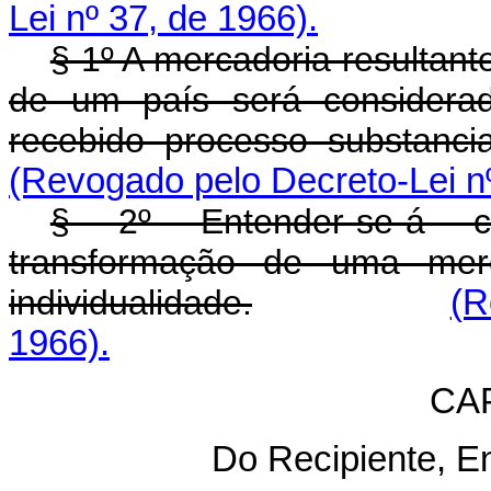
Lei nº 37, de 1966).
§ 1º A mercadoria resultan
de um país será considerad
recebido processo substanci
(Revogado pelo Decreto-Lei nº
§ 2º Entender-se-á c
transformação de uma merc
individualidade.
(R
1966).
CA
Do Recipiente, E