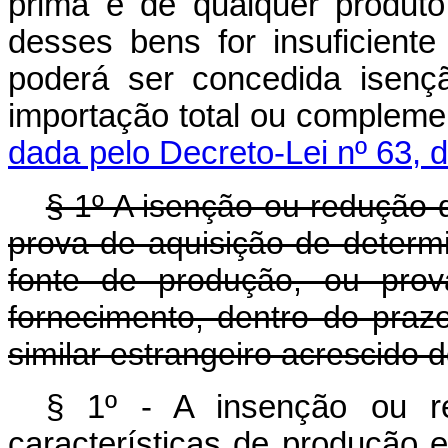
prima e de qualquer produt
desses bens for insuficient
poderá ser concedida isenç
importação total ou comple
dada pelo Decreto-Lei nº 63, 
§ 1º A isenção ou redução 
prova de aquisição de determ
fonte de produção, ou prov
fornecimento, dentro do praz
similar estrangeiro acrescido 
§ 1º - A insenção ou r
características de produção e