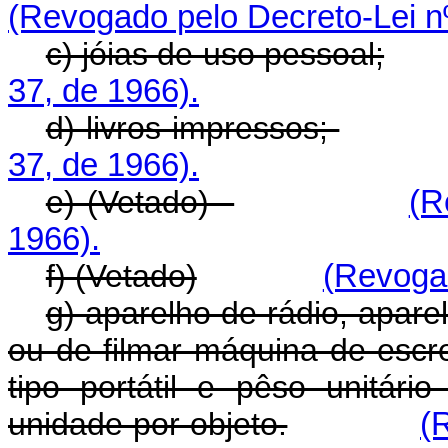
(Revogado pelo Decreto-Lei nº
c) jóias de uso pessoal;
37, de 1966).
d) livros impressos;
37, de 1966).
e) (Vetado)
(R
1966).
f) (Vetado)
(Revogad
g) aparelho de rádio, apare
ou de filmar máquina de escre
tipo portátil e pêso unitár
unidade por objeto.
(