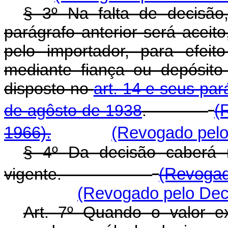
§ 3º Na falta de decisão
parágrafo anterior será aceito
pelo importador, para efei
mediante fiança ou depósito
disposto no
art. 14 e seus par
de agôsto de 1938
.
(
1966).
(Revogado pelo 
§ 4º Da decisão caberá r
vigente.
(Revogad
(Revogado pelo Decr
Art. 7º Quando o valor e