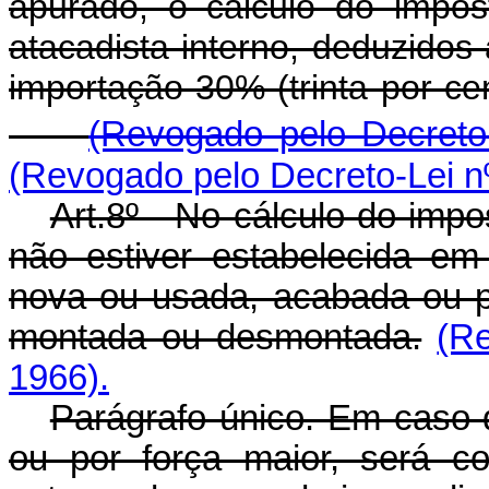
apurado, o cálculo do impo
atacadista interno, deduzidos 
importação 30% (trinta por c
(Revogado pelo Decreto-
(Revogado pelo Decreto-Lei n
Art.8º - No cálculo do imp
não estiver estabelecida em 
nova ou usada, acabada ou p
montada ou desmontada.
(R
1966).
Parágrafo único. Em caso d
ou por força maior, será c