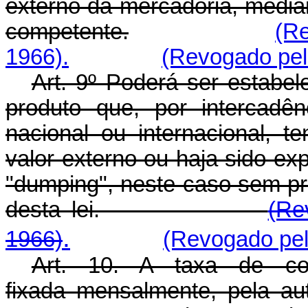
externo da mercadoria, median
competente.
(Re
1966).
(Revogado pel
Art. 9º Poderá ser estabel
produto que, por intercad
nacional ou internacional, t
valor externo ou haja sido ex
"dumping", neste caso sem pre
desta lei.
(Re
.
1966)
(Revogado pel
Art. 10. A taxa de co
fixada mensalmente, pela a