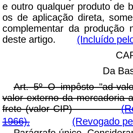
e outro qualquer produto de 
os de aplicação direta, some
complementar da produção n
deste artigo.
(Incluído pel
CAP
Da Bas
Art. 5º O impôsto "ad-va
valor externo da mercadoria 
frete (valor CIP)
(R
1966).
(Revogado pel
Parágrafo único. Considera