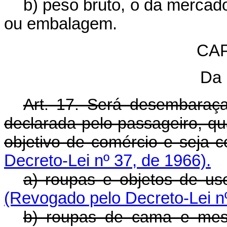
b) peso bruto, o da mercado
ou embalagem.
CAP
Da
Art. 17. Será desembaraç
declarada pelo passageiro, q
objetivo de comércio e seja co
Decreto-Lei nº 37, de 1966).
a) roupas e objetos de 
(Revogado pelo Decreto-Lei nº
b) roupas de cama e me