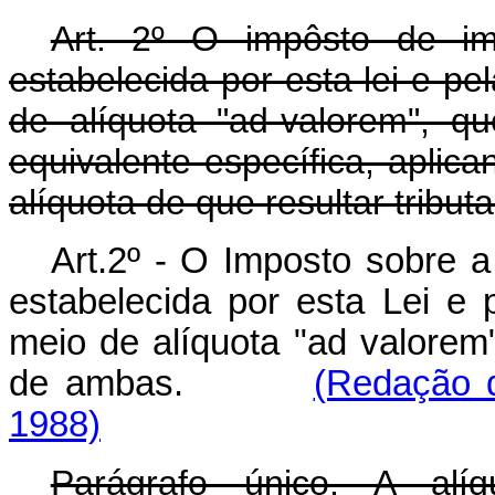
Art. 2º O impôsto de im
estabelecida por esta lei e p
de alíquota "ad-valorem", 
equivalente específica, aplica
alíquota de que resultar tribu
Art.2º - O Imposto sobre 
estabelecida por esta Lei e p
meio de alíquota "ad valorem
de ambas.
(Redação d
1988)
Parágrafo único. A alíq