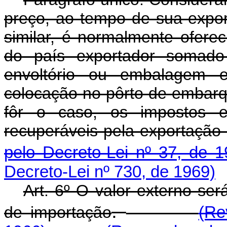
preço, ao tempo de sua expor
similar, é normalmente ofere
do país exportador somado 
envoltório ou embalagem 
colocação no pôrto de embarq
fôr o caso, os impostos e
recuperáveis pela expor
pelo Decreto-Lei nº 37, de 1
Decreto-Lei nº 730, de 1969)
Art. 6º O valor externo se
.
de importação
(Re