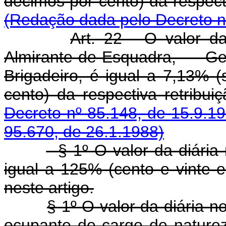
décimos por cento) da r
(Redação dada pelo Decreto n
Art. 22 - O valor da
Almirante-de-Esquadra, G
Brigadeiro, é igual a 7,13% (
cento) da respectiva retri
Decreto nº 85.148, de 15.9.1
95.670, de 26.1.1988)
§ 1º O valor da diária
igual a 125% (cento e vinte 
neste artigo.
§ 1º O valor da diária n
ocupante de cargo de naturez