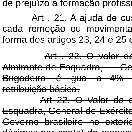
de prejuízo à formação profiss
Art . 21. A ajuda de c
cada remoção ou moviment
forma dos artigos 23, 24 e 25
Art . 22. O valor d
Almirante-de-Esquadra, G
Brigadeiro, é igual a 4% (
retribuição básica.
Art 22. O Valor da d
Esquadra, General-de-Exército
Governo brasileiro no exteri