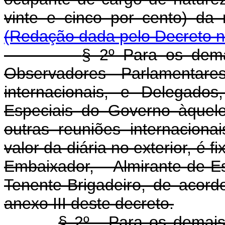
vinte e cinco por cento) 
(Redação dada pelo Decreto n
§ 2º Para os dema
Observadores Parlamentare
internacionais, e Delegados
Especiais do Governo àquel
outras reuniões internaciona
valor da diária no exterior, é 
Embaixador, Almirante-de-E
Tenente-Brigadeiro, de acor
anexo III deste decreto.
§ 2º - Para os demai