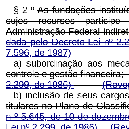
§ 2 º
As fundações instituí
cujos recursos partici
Administração Federal indir
dada pelo Decreto-Lei nº 2.
7.596, de 1987)
a) subordinação aos meca
controle e gestão finan
2.299, de 1986)
(Revog
b) inclusão de seus cargo
titulares no Plano de Classif
n º 5.645, de 10 de dezemb
Lei nº 2.299, de 1986)
(Rev