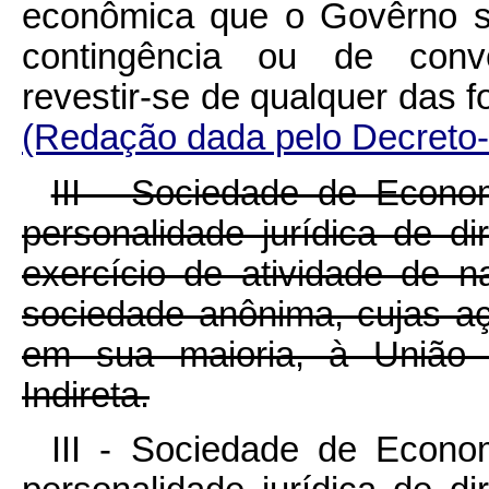
econômica que o Govêrno se
contingência ou de conve
revestir-se de qualquer d
(Redação dada pelo Decreto-
III - Sociedade de Econo
personalidade jurídica de dir
exercício de atividade de n
sociedade anônima, cujas aç
em sua maioria, à União 
Indireta.
III - Sociedade de Econo