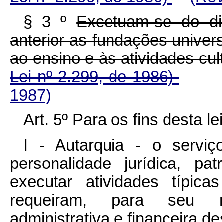
§ 3 º
Excetuam-se do d
anterior as fundações univers
ao ensino e às atividades
Lei nº 2.299, de 1986)
1987)
Art. 5º Para os fins desta le
I - Autarquia - o serviç
personalidade jurídica, pa
executar atividades típic
requeiram, para seu m
administrativa e financeira de