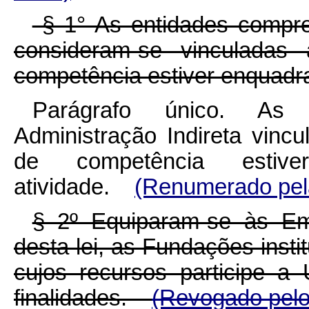
§ 1° As entidades compree
consideram-se vinculadas
competência estiver enquadra
Parágrafo único. As 
Administração Indireta vinc
de competência estive
atividade.
(Renumerado pela
§ 2º Equiparam-se às Emp
desta lei, as Fundações instit
cujos recursos participe a
finalidades.
(Revogado pelo