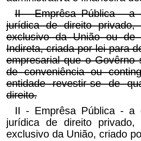
II - Emprêsa Pública - a 
jurídica de direito privado
exclusivo da União ou de 
Indireta, criada por lei para
empresarial que o Govêrno s
de conveniência ou conting
entidade revestir-se de q
direito.
II - Emprêsa Pública - a 
jurídica de direito privado
exclusivo da União, criado po