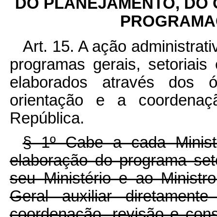
DO PLANEJAMENTO, DO
PROGRAMAÇ
Art. 15. A ação administra
programas gerais, setoriais 
elaborados através dos 
orientação e a coordenaç
República.
§ 1º Cabe a cada Ministr
elaboração do programa seto
seu Ministério e ao Minist
Geral auxiliar diretament
coordenação, revisão e cons