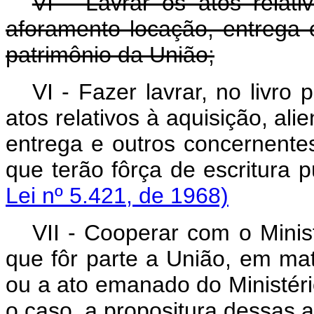
VI - Lavrar os atos relati
aforamento locação, entrega 
patrimônio da União;
VI - Fazer lavrar, no livro
atos relativos à aquisição, al
entrega e outros concernente
que terão fôrça de escri
Lei nº 5.421, de 1968)
VII - Cooperar com o Minist
que fôr parte a União, em mat
ou a ato emanado do Ministério
o caso, a propositura dessas 