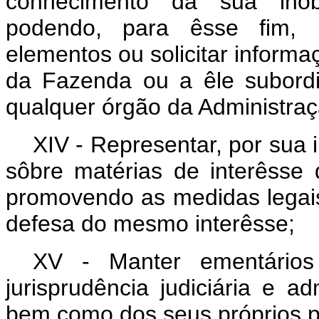
conhecimento da sua inobs
podendo, para êsse fim, pr
elementos ou solicitar informa
da Fazenda ou a êle subord
qualquer órgão da Administraç
XIV - Representar, por sua 
sôbre matérias de interêsse
promovendo as medidas legais
defesa do mesmo interêsse;
XV - Manter ementários 
jurisprudência judiciária e ad
bem como dos seus próprios p