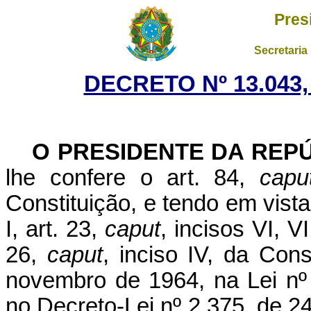
Pres
Secretaria
DECRETO Nº 13.043,
O PRESIDENTE DA REP
lhe confere o art. 84,
capu
Constituição, e tendo em vista
I, art. 23,
caput
, incisos VI, VI
26,
caput
, inciso IV, da Cons
novembro de 1964, na Lei nº
no Decreto-Lei nº 2.375, de 2