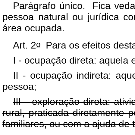
Parágrafo único. Fica vedad
pessoa natural ou jurídica 
área ocupada.
o
Art. 2
Para os efeitos desta
I - ocupação direta: aquela 
II - ocupação indireta: aqu
pessoa;
III - exploração direta: at
rural, praticada diretamente 
familiares, ou com a ajuda de 