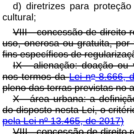
d) diretrizes para proteçã
cultural;
VIII - concessão de direito 
uso, onerosa ou gratuita, por
fins específicos de regularizaç
IX - alienação: doação ou v
o
nos termos da
Lei n
8.666, d
pleno das terras previstas no a
X - área urbana: a definiçã
do disposto nesta Lei, o 
pela Lei nº 13.465, de 2017)
VIII - concessão de direito 