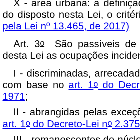
X - área urbana: a definiçã
do disposto nesta Lei, o 
pela Lei nº 13.465, de 2017)
o
Art. 3
São passíveis de r
desta Lei as ocupações incide
I - discriminadas, arrecad
o
com base no
art. 1
do Decre
1971
;
II - abrangidas pelas exceç
o
o
art. 1
do Decreto-Lei n
2.375
III - remanescentes de núcl