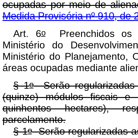
ocupadas por meio de aliena
Medida Provisória nº 910, de 
o
Art. 6
Preenchidos os re
Ministério do Desenvolvime
Ministério do Planejamento, 
áreas ocupadas mediante alie
o
§ 1
Serão regularizadas 
(quinze) módulos fiscais e
quinhentos hectares), r
parcelamento.
o
§ 1
Serão regularizadas a