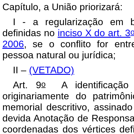
Capítulo, a União priorizará:
I - a regularização em b
definidas no
inciso X do art. 3
2006
, se o conflito for ent
pessoa natural ou jurídica;
II –
(VETADO)
o
Art. 9
A identificação 
originariamente do patrimôn
memorial descritivo, assinado
devida Anotação de Responsab
coordenadas dos vértices defi