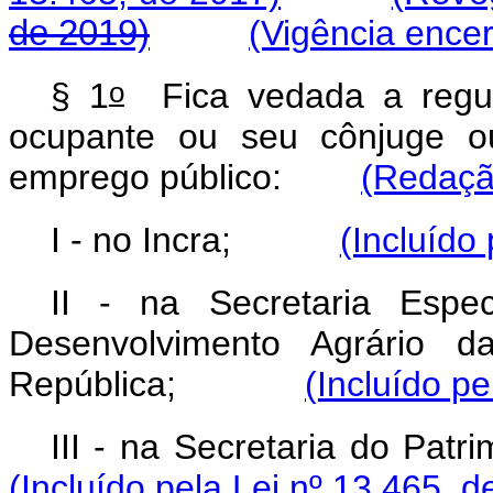
de 2019)
(Vigência ence
o
§ 1
Fica vedada a regul
ocupante ou seu cônjuge o
emprego público:
(Redaçã
I - no Incra;
(Incluído
II - na Secretaria Espec
Desenvolvimento Agrário d
República;
(Incluído pe
III - na Secretaria do
(Incluído pela Lei nº 13.465, d