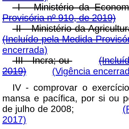
I - Ministério da Econom
Provisória nº 910, de 2019)
II - Ministério da Agricult
(Incluído pela Medida Provisó
encerrada)
III - Incra; ou
(Incluí
2019)
(Vigência encerra
IV - comprovar o exercíci
mansa e pacífica, por si ou p
de julho de 2008;
(
2017)