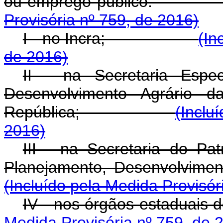
ou emprego públ
Provisória nº 759, de 2016)
I - no Incra;
(In
de 2016)
II - na Secretaria Espec
Desenvolvimento Agrário d
República;
(Inclu
2016)
III - na Secretaria do Pa
Planejamento, Desen
(Incluído pela Medida Provisór
IV - nos órgãos est
Medida Provisória nº 759, de 