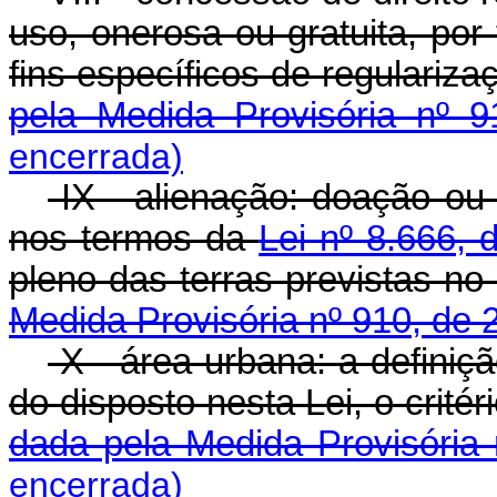
uso, onerosa ou gratuita, por
fins específicos de regularizaç
pela Medida Provisória nº 9
encerrada)
IX - alienação: doação ou v
nos termos da
Lei nº 8.666,
pleno das terras previstas no a
Medida Provisória nº 910, de 
X - área urbana: a definiçã
do disposto nesta Lei, o critér
dada pela Medida Provisória 
encerrada)