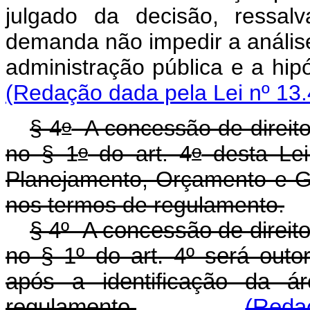
julgado da decisão, ressal
demanda não impedir a anális
administração pública e 
(Redação dada pela Lei nº 13.
o
§ 4
A concessão de direito 
o
o
no § 1
do art. 4
desta Lei
Planejamento, Orçamento e Ge
nos termos de regulamento.
§ 4º A concessão de direito
no § 1º do art. 4º será outo
após a identificação da á
regulamento.
(Reda