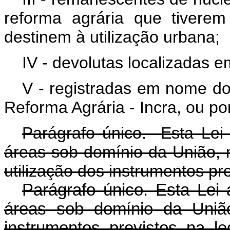
reforma agrária que tivere
destinem à utilização urbana;
IV - devolutas localizadas em
V - registradas em nome do 
Reforma Agrária - Incra, ou po
Parágrafo único. Esta Lei 
áreas sob domínio da União, 
utilização dos instrumentos pre
Parágrafo único. Esta Lei 
áreas sob domínio da União
instrumentos previstos na le