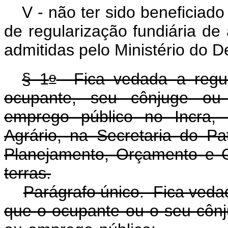
V - não ter sido beneficiad
de regularização fundiária de 
admitidas pelo Ministério do D
o
§ 1
Fica vedada a regul
ocupante, seu cônjuge ou
emprego público no Incra, 
Agrário, na Secretaria do Pa
Planejamento, Orçamento e 
terras.
Parágrafo único. Fica veda
que o ocupante ou o seu côn