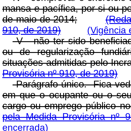
mansa e pacífica, por si ou p
de maio de 2014;
(Reda
910, de 2019)
(Vigência 
V - não ter sido beneficia
ou de regularização fundiá
situações admitidas pelo Incra
Provisória nº 910, de 2019)
Parágrafo único. Fica ved
em que o ocupante ou o seu
cargo ou emprego público no
pela Medida Provisória nº 
encerrada)