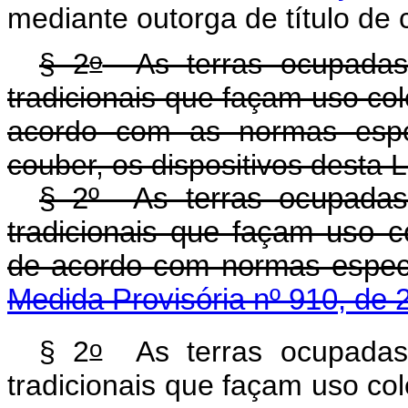
mediante outorga de título de 
o
§ 2
As terras ocupadas 
tradicionais que façam uso col
acordo com as normas espec
couber, os dispositivos d
§ 2º As terras ocupadas
tradicionais que façam uso c
de acordo com normas 
Medida Provisória nº 910, de 
o
§ 2
As terras ocupadas 
tradicionais que façam uso col