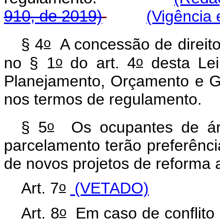
910, de 2019)
(Vigência 
o
§ 4
A concessão de direito 
o
o
no § 1
do art. 4
desta Lei
Planejamento, Orçamento e Ge
nos termos de regulamento.
o
§ 5
Os ocupantes de áre
parcelamento terão preferênci
de novos projetos de reforma 
o
Art. 7
(VETADO)
o
Art. 8
Em caso de conflito 