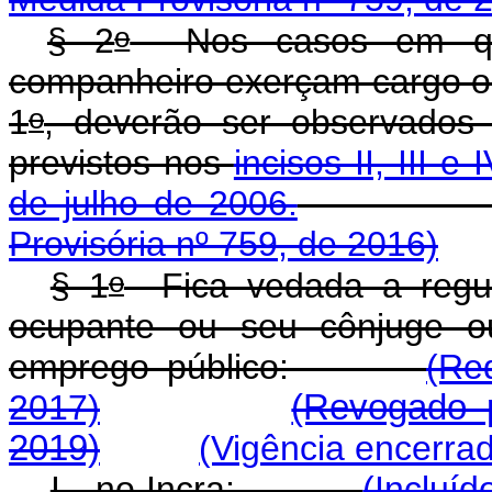
o
§ 2
Nos casos em que
companheiro exerçam cargo ou
o
1
, deverão ser observados 
previstos nos
incisos II, III e 
de julho de 2006.
Provisória nº 759, de 2016)
o
§ 1
Fica vedada a regul
ocupante ou seu cônjuge o
emprego público:
(Re
2017)
(Revogado p
2019)
(Vigência encerra
I - no Incra;
(Incluíd