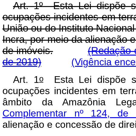
Art. 1º Esta Lei dispõe s
ocupações incidentes em terr
União ou do Instituto Naciona
Incra, por meio da alienação e
de imóveis.
(Redação d
de 2019)
(Vigência ence
o
Art. 1
Esta Lei dispõe so
ocupações incidentes em ter
âmbito da Amazônia Leg
Complementar nº 124, de 
alienação e concessão de direi