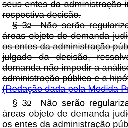
seus entes da administração in
respectiva decisão.
o
§ 3
Não serão regulariza
áreas objeto de demanda judi
os entes da administração públi
julgado da decisão, ressal
demanda não impedir a anális
administração pública e 
(Redação dada pela Medida Pr
o
§ 3
Não serão regulariza
áreas objeto de demanda judi
os entes da administração públi