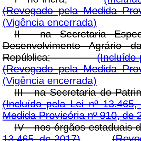
(Revogado pela Medida Prov
(Vigência encerrada)
II - na Secretaria Espec
Desenvolvimento Agrário d
República;
(Incluído
(Revogado pela Medida Prov
(Vigência encerrada)
III - na Secretaria do
(Incluído pela Lei nº 13.465,
Medida Provisória nº 910, de 
IV - nos órgãos estadu
13.465, de 2017)
(Revo