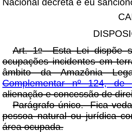
Nacional decreta e eu sanciono
CA
DISPOS
o
Art. 1
Esta Lei dispõe so
ocupações incidentes em ter
âmbito da Amazônia Leg
Complementar nº 124, de 
alienação e concessão de direi
Parágrafo único. Fica vedad
pessoa natural ou jurídica 
área ocupada.