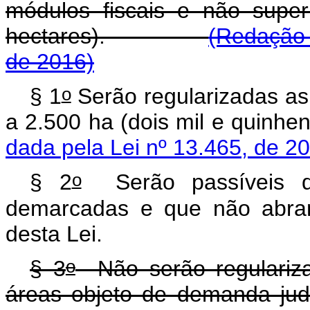
módulos fiscais e não super
hectares).
(Redação 
de 2016)
o
§ 1
Serão regularizadas as
a 2.500 ha (dois mil e 
dada pela Lei nº 13.465, de 2
o
§ 2
Serão passíveis de
demarcadas e que não abran
desta Lei.
o
§ 3
Não serão regulariza
áreas objeto de demanda jud