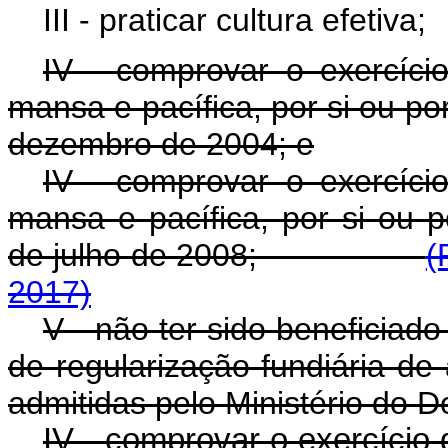
III - praticar cultura efetiva;
IV - comprovar o exercíci
mansa e pacífica, por si ou po
dezembro de 2004; e
IV - comprovar o exercíci
mansa e pacífica, por si ou p
de julho de 2008;
(
2017)
V - não ter sido beneficiad
de regularização fundiária de 
admitidas pelo Ministério do D
IV - comprovar o exercício 