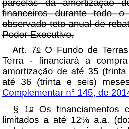
parcelas da amortização d
financeiros durante todo o
observado teto anual de rebate
Poder Executivo.
o
Art. 7
O Fundo de Terras 
Terra - financiará a compr
amortização de até 35 (trinta
até 36 (trinta e seis) meses
Complementar n° 145, de 201
o
§ 1
Os financiamentos c
limitados a até 12% a.a. (d