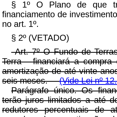
§ 1º O Plano de que tra
financiamento de investimento
no art. 1º.
§ 2º (VETADO)
Art. 7º O Fundo de Terra
Terra - financiará a compra
amortização de até vinte anos,
seis meses.
(Vide Lei nº 12
Parágrafo único. Os fina
terão juros limitados a até 
redutores percentuais de a