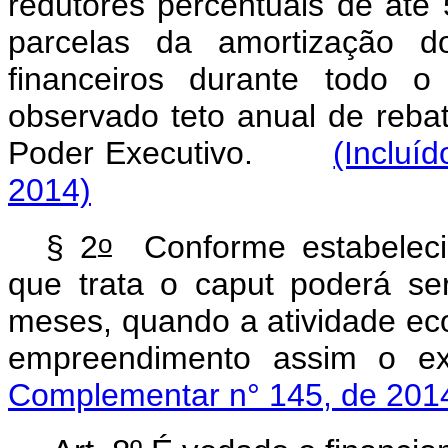
redutores percentuais de até
parcelas da amortização d
financeiros durante todo o
observado teto anual de rebate
Poder Executivo.
(Incluí
2014)
o
§ 2
Conforme estabeleci
que trata o
caput
poderá se
meses, quando a atividade ec
empreendimento assim o exi
Complementar n° 145, de 201