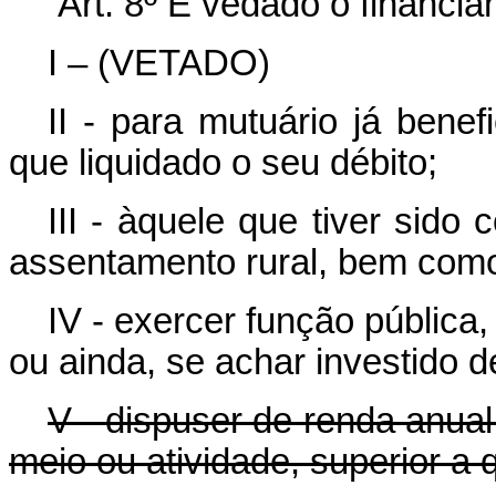
Art. 8º É vedado o financi
I – (VETADO)
II - para mutuário já ben
que liquidado o seu débito;
III - àquele que tiver sido
assentamento rural, bem como
IV - exercer função pública
ou ainda, se achar investido de
V - dispuser de renda anual 
meio ou atividade, superior a q