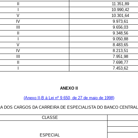
II
11.351,89
I
10.990,42
V
10.301,64
IV
9.973,61
III
9.656,03
II
9.348,56
I
9.050,88
V
8.483,65
IV
8.213,51
III
7.951,98
II
7.698,77
I
7.453,62
ANEXO II
(Anexo II-B à Lei nº 9.650, de 27 de maio de 1998)
A DOS CARGOS DA CARREIRA DE ESPECIALISTA DO BANCO CENTRAL
CLASSE
ESPECIAL