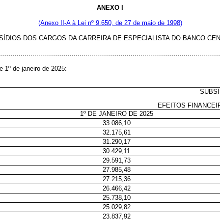
ANEXO I
(Anexo II-A à Lei nº 9.650, de 27 de maio de 1998)
BSÍDIOS DOS CARGOS DA CARREIRA DE ESPECIALISTA DO BANCO CEN
................................................................................................................
de 1º de janeiro de 2025:
SUBSÍ
EFEITOS FINANCEI
1º DE JANEIRO DE 2025
33.086,10
32.175,61
31.290,17
30.429,11
29.591,73
27.985,48
27.215,36
26.466,42
25.738,10
25.029,82
23.837,92