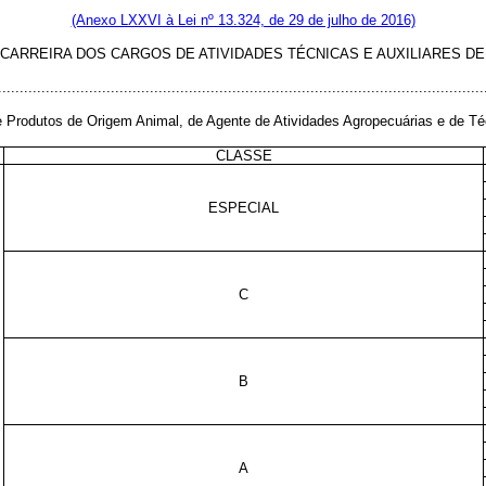
(Anexo LXXVI à Lei nº 13.324, de 29 de julho de 2016)
CARREIRA DOS CARGOS DE ATIVIDADES TÉCNICAS E AUXILIARES DE
................................................................................................................
e Produtos de Origem Animal, de Agente de Atividades Agropecuárias e de Técn
CLASSE
ESPECIAL
C
B
A