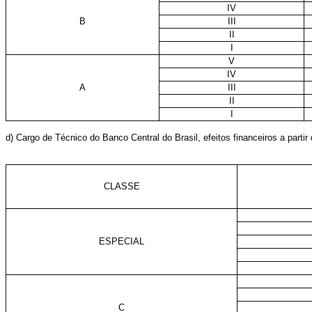
IV
B
III
II
I
V
IV
A
III
II
I
d) Cargo de Técnico do Banco Central do Brasil, efeitos financeiros a partir 
CLASSE
ESPECIAL
C