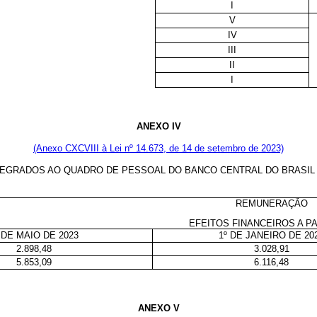
I
V
IV
III
II
I
ANEXO IV
(Anexo CXCVIII à Lei nº
14.673
, de 14 de setembro de 2023)
GRADOS AO QUADRO DE PESSOAL DO BANCO CENTRAL DO BRASIL E
REMUNERAÇÃO
EFEITOS FINANCEIROS A PA
 DE MAIO DE 2023
1º DE JANEIRO DE 20
2.898,48
3.028,91
5.853,09
6.116,48
ANEXO V