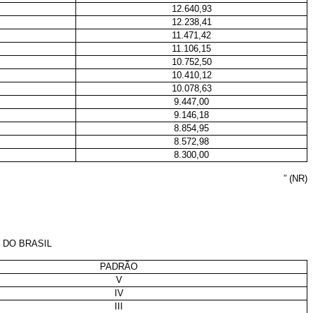
12.640,93
12.238,41
11.471,42
11.106,15
10.752,50
10.410,12
10.078,63
9.447,00
9.146,18
8.854,95
8.572,98
8.300,00
” (NR)
 DO BRASIL
PADRÃO
V
IV
III