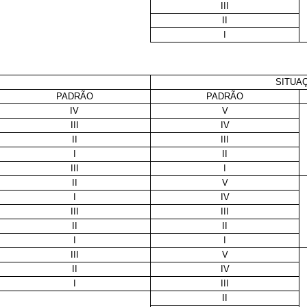
III
II
I
SITUAÇ
PADRÃO
PADRÃO
IV
V
III
IV
II
III
I
II
III
I
II
V
I
IV
III
III
II
II
I
I
III
V
II
IV
I
III
II