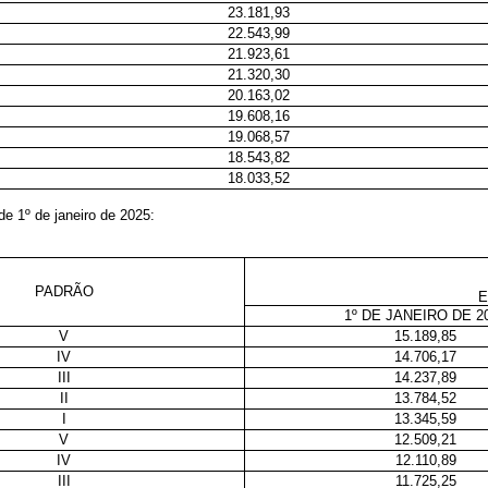
23.181,93
22.543,99
21.923,61
21.320,30
20.163,02
19.608,16
19.068,57
18.543,82
18.033,52
de 1º de janeiro de 2025:
PADRÃO
E
1º DE JANEIRO DE 2
V
15.189,85
IV
14.706,17
III
14.237,89
II
13.784,52
I
13.345,59
V
12.509,21
IV
12.110,89
III
11.725,25