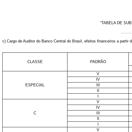
“TABELA DE SU
.........
c) Cargo de Auditor do Banco Central do Brasil, efeitos financeiros a partir 
CLASSE
PADRÃO
V
IV
ESPECIAL
III
II
I
V
IV
C
III
II
I
V