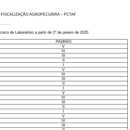
 FISCALIZAÇÃO AGROPECUÁRIA – PCTAF
..........
ico de Laboratório a partir de 1º de janeiro de 2025:
PADRÃO
V
IV
III
II
I
V
IV
III
II
I
V
IV
III
II
I
V
IV
III
II