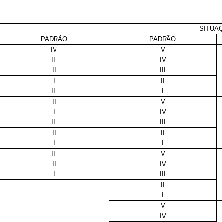
SITUAÇ
PADRÃO
PADRÃO
IV
V
III
IV
II
III
I
II
III
I
II
V
I
IV
III
III
II
II
I
I
III
V
II
IV
I
III
II
I
V
IV