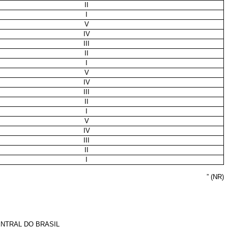
II
I
V
IV
III
II
I
V
IV
III
II
I
V
IV
III
II
I
” (NR)
NTRAL DO BRASIL