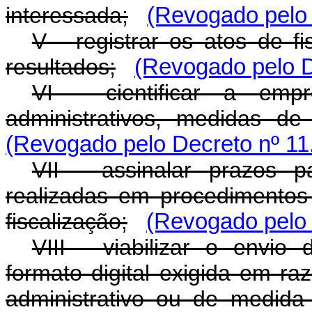
interessada;
(Revogado pelo 
V - registrar os atos de f
resultados;
(Revogado pelo D
VI - cientificar a emp
administrativos, medidas de
(Revogado pelo Decreto nº 11
VII - assinalar prazos 
realizadas em procedimentos
fiscalização;
(Revogado pelo 
VIII - viabilizar o envi
formato digital exigida em r
administrativo ou de medida 