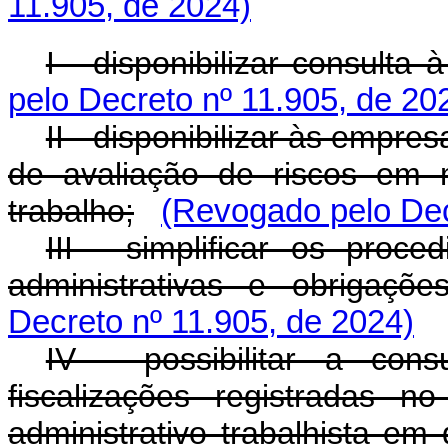
11.905, de 2024)
I - disponibilizar consulta à
pelo Decreto nº 11.905, de 20
II - disponibilizar às empres
de avaliação de riscos em 
trabalho;
(Revogado pelo Dec
III - simplificar os pro
administrativas e obrigações
Decreto nº 11.905, de 2024)
IV - possibilitar a cons
fiscalizações registradas 
administrativo trabalhista em