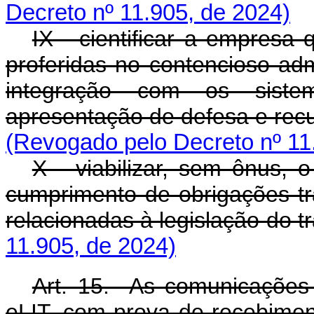
Decreto nº 11.905, de 2024)
IX - cientificar a empresa
proferidas no contencioso admi
integração com os siste
apresentação de defesa e rec
(Revogado pelo Decreto nº 11
X - viabilizar, sem ônus, 
cumprimento de obrigações tr
relacionadas à legislação do t
11.905, de 2024)
Art. 15. As comunicações 
eLIT, com prova de recebimen