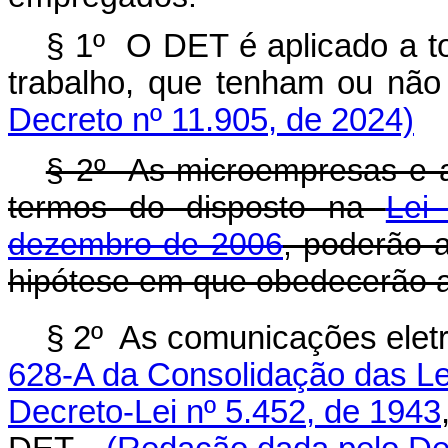
§ 1º O DET é aplicado a to
trabalho, que tenham ou n
Decreto nº 11.905, de 2024)
§ 2º As microempresas e 
termos do disposto na
Lei
dezembro de 2006
, poderão a
hipótese em que obedecerão ao
§ 2º As comunicações eletr
628-A da Consolidação das Le
Decreto-Lei nº 5.452, de 1943