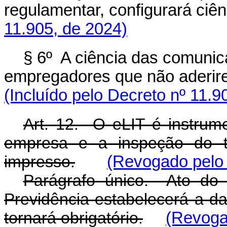
regulamentar, configurará ciênc
11.905, de 2024)
§ 6º A ciência das comunic
empregadores que não aderir
(Incluído pelo Decreto nº 11.9
Art. 12. O eLIT é instrume
empresa e a inspeção do tr
impresso.
(Revogado pelo 
Parágrafo único. Ato do 
Previdência estabelecerá a da
tornará obrigatório.
(Revoga