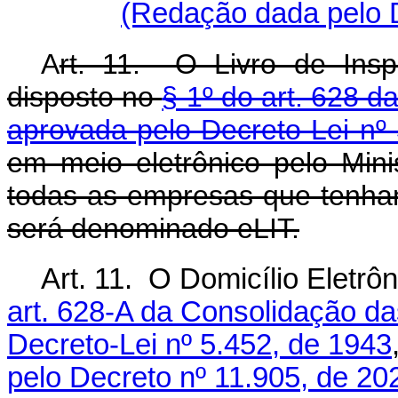
(Redação dada pelo D
A
rt. 11. O Livro de Ins
disposto no
§ 1º do art. 628 d
aprovada pelo Decreto-Lei nº
em meio eletrônico pelo Mini
todas as empresas que tenh
será denominado eLIT.
Art. 11. O Domicílio Eletrôn
art. 628-A da Consolidação da
Decreto-Lei nº 5.452, de 1943
pelo Decreto nº 11.905, de 20