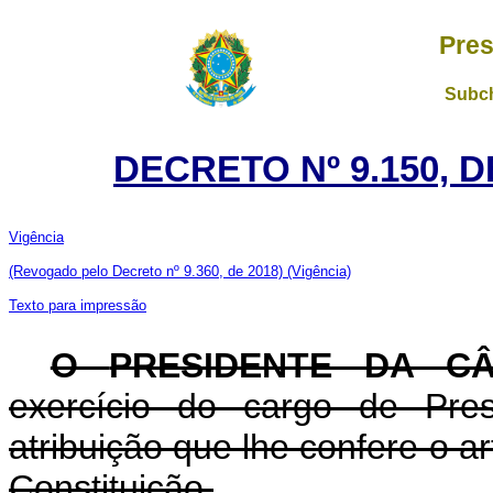
Pres
Subch
DECRETO Nº 9.150, 
Vigência
(Revogado pelo Decreto nº 9.360, de 2018)
(Vigência)
Texto para impressão
O
PRESIDENTE DA 
exercício do cargo de Pre
atribuição que lhe confere o ar
Constituição,