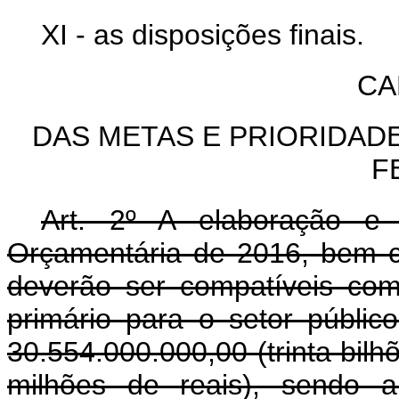
XI - as disposições finais.
CA
DAS METAS E PRIORIDAD
F
Art. 2º A elaboração e
Orçamentária de 2016, bem c
deverão ser compatíveis co
primário para o setor públic
30.554.000.000,00 (trinta bilh
milhões de reais), sendo a