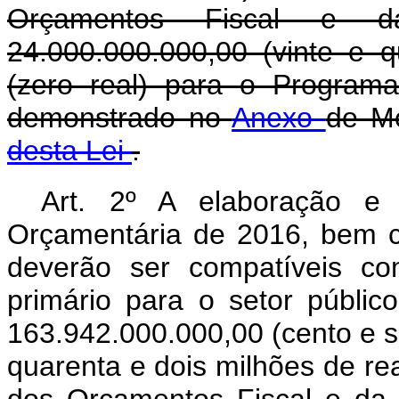
Orçamentos Fiscal e 
24.000.000.000,00 (vinte e q
(zero real) para o Program
demonstrado no
Anexo
de Me
desta Lei
.
Art. 2º A elaboração e
Orçamentária de 2016, bem c
deverão ser compatíveis co
primário para o setor públic
163.942.000.000,00 (cento e s
quarenta e dois milhões de rea