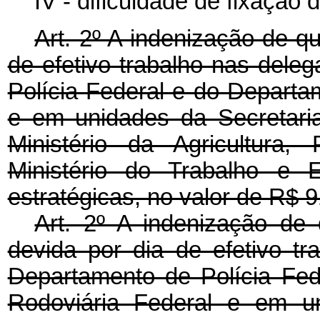
IV - dificuldade de fixação d
Art. 2º A indenização de qu
de efetivo trabalho nas dele
Polícia Federal e do Departa
e em unidades da Secretaria
Ministério da Agricultura
Ministério do Trabalho e 
estratégicas, no valor de R$ 9
Art. 2º A indenização de 
devida por dia de efetivo t
Departamento de Polícia Fed
Rodoviária Federal e em un