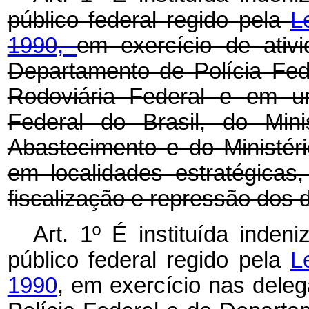
público federal regido pela
L
1990,
em exercício de ativ
Departamento de Polícia Fed
Rodoviária Federal e em un
Federal do Brasil, do Mini
Abastecimento e do Ministér
em localidades estratégicas,
fiscalização e repressão dos de
Art. 1º É instituída
indeni
público federal regido pela
L
1990
, em exercício nas dele