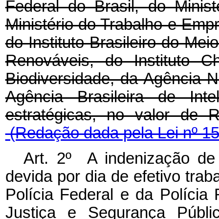
Federal do Brasil, do Minist
Ministério do Trabalho e Empre
do Instituto Brasileiro do Me
Renováveis, do Instituto 
Biodiversidade, da Agência Na
Agência Brasileira de Inte
estratégicas, no valor de
(Redação dada pela Lei nº 15
Art. 2º A indenização de 
devida por dia de efetivo tra
Polícia Federal e da Polícia 
Justiça e Segurança Públi