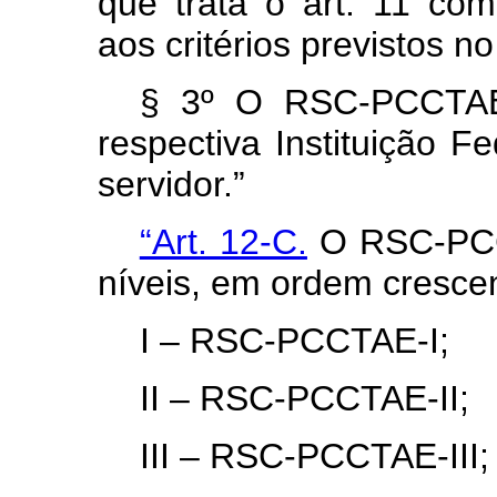
que trata o art. 11 co
aos critérios previstos no
§ 3º O RSC-PCCTAE 
respectiva Instituição F
servidor.”
“Art. 12-C.
O RSC-PCCT
níveis, em ordem cresce
I – RSC-PCCTAE-I;
II – RSC-PCCTAE-II;
III – RSC-PCCTAE-III;