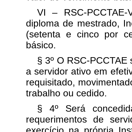
VI – RSC-PCCTAE-VI
diploma de mestrado, In
(setenta e cinco por c
básico.
§ 3º O RSC-PCCTAE s
a servidor ativo em efeti
requisitado, movimentad
trabalho ou cedido.
§ 4º Será concedid
requerimentos de serv
exercício na própria In