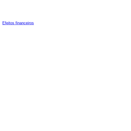
E
feitos financeiros