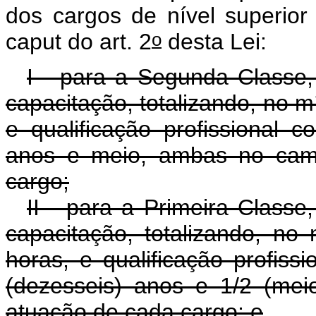
dos cargos de nível superior 
o
caput
do art. 2
desta Lei:
I - para a Segunda Classe,
capacitação, totalizando, no m
e qualificação profissional 
anos e meio, ambas no camp
cargo;
II - para a Primeira Classe
capacitação, totalizando, no
horas, e qualificação profis
(dezesseis) anos e 1/2 (me
atuação de cada cargo; e