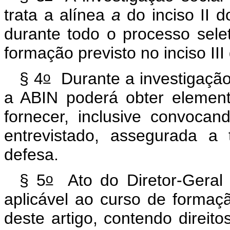
trata a alínea
a
do inciso II 
durante todo o processo selet
formação previsto no inciso II
o
§ 4
Durante a investigação
a ABIN poderá obter elemen
fornecer, inclusive convoca
entrevistado, assegurada a 
defesa.
o
§ 5
Ato do Diretor-Geral 
aplicável ao curso de formaçã
deste artigo, contendo direit