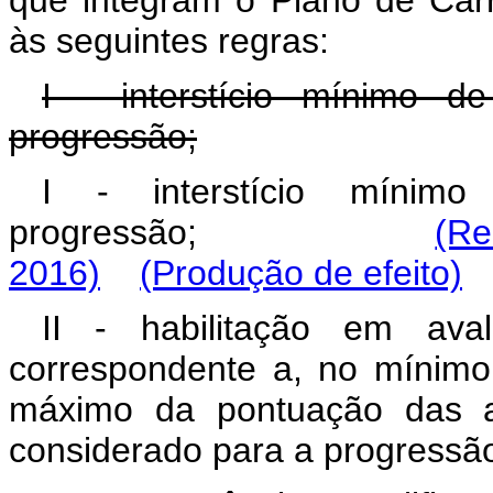
que integram o Plano de Car
às seguintes regras:
I - interstício mínimo d
progressão;
I - interstício míni
progressão;
(Re
2016)
(Produção de efeito)
II - habilitação em ava
correspondente a, no mínimo,
máximo da pontuação das ava
considerado para a progressão