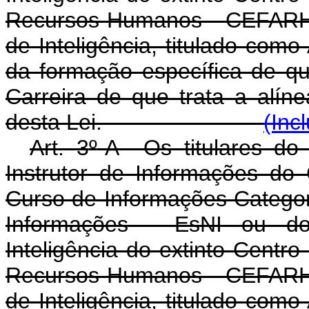
Recursos Humanos - CEFARH 
de Inteligência, titulado com
da formação específica de qu
Carreira de que trata a alín
desta Lei.
(Inc
Art. 3
º
-A Os titulares do 
Instrutor de Informações do
Curso de Informações Categori
Informações - EsNI ou d
Inteligência do extinto Cent
Recursos Humanos - CEFARH 
de Inteligência, titulado com