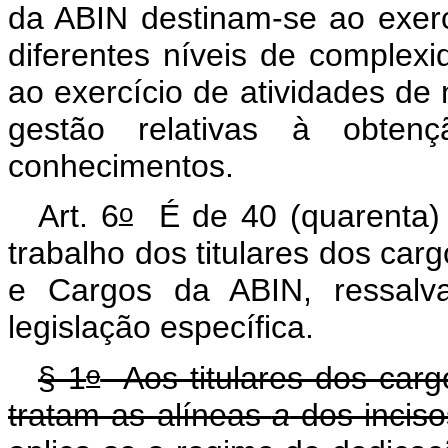
da ABIN destinam-se ao exerc
diferentes níveis de complex
ao exercício de atividades de 
gestão relativas à obten
conhecimentos.
o
Art. 6
É de 40 (quarenta) 
trabalho dos titulares dos car
e Cargos da ABIN, ressalv
legislação específica.
o
§ 1
Aos titulares dos carg
tratam as alíneas
a
dos inciso