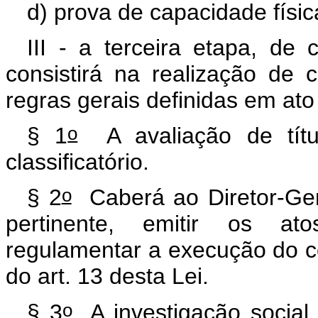
d) prova de capacidade físic
III - a terceira etapa, de c
consistirá na realização de
regras gerais definidas em ato
o
§ 1
A avaliação de títul
classificatório.
o
§ 2
Caberá ao Diretor-Ger
pertinente, emitir os at
regulamentar a execução do co
do art. 13 desta Lei.
o
§ 3
A investigação social 