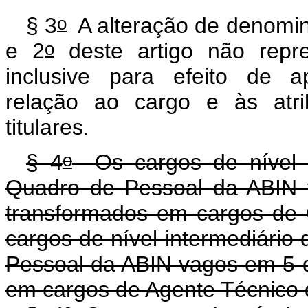
o
§ 3
A alteração de denomin
o
e 2
deste artigo não repres
inclusive para efeito de a
relação ao cargo e às atri
titulares.
o
§ 4
Os cargos de nível s
Quadro de Pessoal da ABIN 
transformados em cargos de Of
cargos de nível intermediári
Pessoal da ABIN vagos em 5 
em cargos de Agente Técnico d