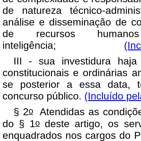
de natureza técnico-adminis
análise e disseminação de c
de recursos human
inteligência;
(In
III - sua investidura haj
constitucionais e ordinárias 
se posterior a essa data, 
concurso público.
(Incluído pe
o
§ 2
Atendidas as condições 
o
do § 1
deste artigo, os ser
enquadrados nos cargos do Pl