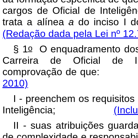
cargos de Oficial de Inteligê
trata a alínea
a
do inciso I 
(Redação dada pela Lei nº 12.
o
§ 1
O enquadramento dos 
Carreira de Oficial de In
comprovação de q
2010)
I - preenchem os requisitos
Inteligência;
(Incl
II - suas atribuições guard
de complexidade e responsabil