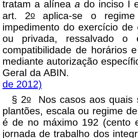
tratam a alínea
a
do inciso I 
o
art. 2
aplica-se o regime
impedimento do exercício de 
ou privada, ressalvado o e
compatibilidade de horários e
mediante autorização específi
Geral da ABIN
de 2012)
o
§ 2
Nos casos aos quais s
plantões, escala ou regime de
é de no máximo 192 (cento 
jornada de trabalho dos integ