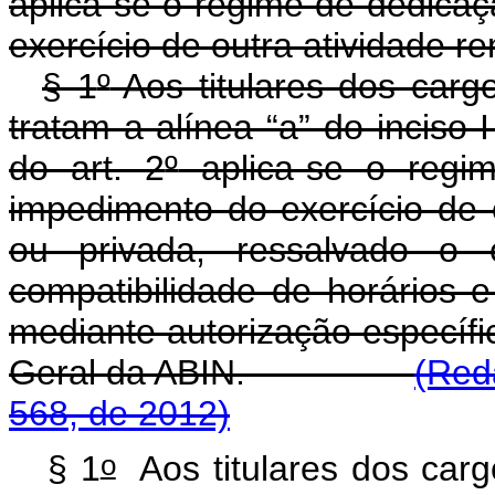
aplica-se o regime de dedica
exercício de outra atividade r
§ 1
º
Aos titulares dos carg
tratam a alínea “a” do inciso I
do art. 2
º
aplica-se o regi
impedimento do exercício de 
ou privada, ressalvado o e
compatibilidade de horários e
mediante autorização específi
Geral da ABIN.
(Red
568, de 2012)
o
§ 1
Aos titulares dos carg