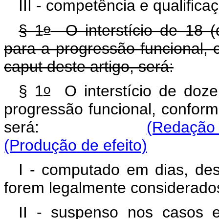
III - competência e qualificaç
o
§ 1
O interstício de 18 (d
para a progressão funcional, 
caput
deste artigo, será:
o
§ 1
O interstício de doze
progressão funcional, conform
será:
(Redação 
(Produção de efeito)
I - computado em dias, de
forem legalmente considerados 
II - suspenso nos casos 