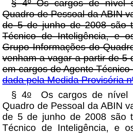
§ 4
º
Os cargos de nível s
Quadro de Pessoal da ABIN va
de 5 de junho de 2008 são t
Técnico de Inteligência, e o
Grupo Informações do Quadr
venham a vagar a partir de 5
em cargos de Agente Téc
dada pela Medida Provisória n
o
§ 4
Os cargos de nível s
Quadro de Pessoal da ABIN va
de 5 de junho de 2008 são t
Técnico de Inteligência, e o