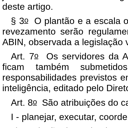
deste artigo.
o
§ 3
O plantão e a escala o
revezamento serão regulame
ABIN, observada a legislação 
o
Art. 7
Os servidores da AB
ficam também submetid
responsabilidades previstos e
inteligência, editado pelo Dire
o
Art. 8
São atribuições do car
I - planejar, executar, coord