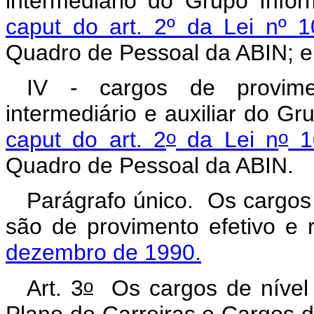
intermediário do Grupo Info
caput do art. 2º da Lei nº 1
Quadro de Pessoal da ABIN; e
IV - cargos de provimen
intermediário e auxiliar do Gr
o
o
caput
do art. 2
da Lei n
10
Quadro de Pessoal da ABIN.
Parágrafo único. Os cargos
são de provimento efetivo e 
dezembro de 1990.
o
Art. 3
Os cargos de nível su
Plano de Carreiras e Cargos 