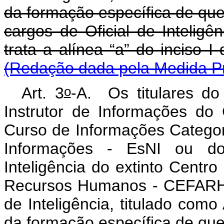
da formação específica de qu
cargos de Oficial de Inteligê
trata a alínea “a” do inciso I
(Redação dada pela Medida Pr
o
Art. 3
-A.
Os titulares do
Instrutor de Informações do
Curso de Informações Categori
Informações - EsNI ou d
Inteligência do extinto Cent
Recursos Humanos - CEFARH 
de Inteligência, titulado com
da formação específica de qu