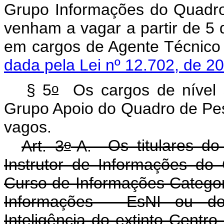
Grupo Informações do Quadr
venham a vagar a partir de 5
em cargos de Agente Téc
dada pela Lei nº 12.702, de 2
o
§ 5
Os cargos de nível su
Grupo Apoio do Quadro de Pes
vagos.
o
Art. 3
-A.
Os titulares do
Instrutor de Informações do
Curso de Informações Categori
Informações - EsNI ou d
Inteligência do extinto Cent