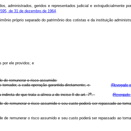
os, administrados, geridos e representados judicial e extrajudicialmente por 
595, de 31 de dezembro de 1964
.
imônio próprio separado do patrimônio dos cotistas e da instituição administra
 por ele providos; e
e de remunerar o risco assumido:
 do tomador, a cada operação garantida diretamente; e
(Revogado pe
o
 indireta de que trata a alínea
a
do inciso II do art. 7
.
(Revogado p
de de remunerar o risco assumido e seu custo poderá ser repassado ao toma
ade de remunerar o risco assumido e seu custo poderá ser repassado ao t