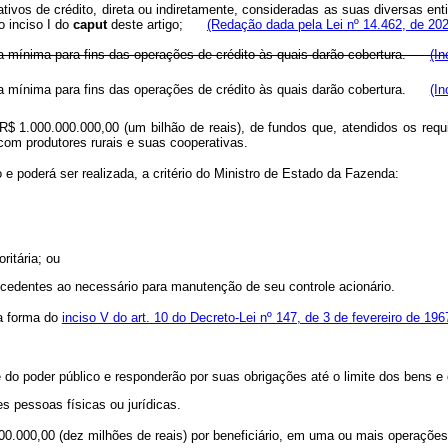
erativos de crédito, direta ou indiretamente, consideradas as suas diversas 
o inciso I do
caput
deste artigo;
(Redação dada pela Lei nº 14.462, de 202
antia mínima para fins das operações de crédito às quais darão cobertura.
(In
antia mínima para fins das operações de crédito às quais darão cobertura.
(In
 R$ 1.000.000.000,00 (um bilhão de reais), de fundos que, atendidos os requ
 com produtores rurais e suas cooperativas.
 e poderá ser realizada, a critério do Ministro de Estado da Fazenda:
oritária; ou
xcedentes ao necessário para manutenção de seu controle acionário.
a forma do
inciso V do art. 10 do Decreto-Lei nº 147, de 3 de fevereiro de 196
e do poder público e responderão por suas obrigações até o limite dos bens e 
les pessoas físicas ou jurídicas.
0.000,00 (dez milhões de reais) por beneficiário, em uma ou mais operações 