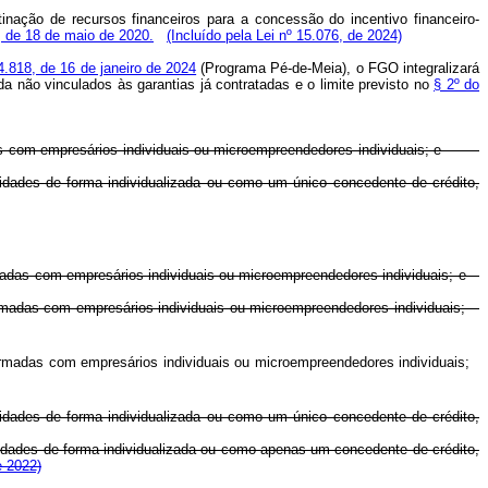
inação de recursos financeiros para a concessão do incentivo financeiro-
9, de 18 de maio de 2020.
(Incluído pela Lei nº 15.076, de 2024)
4.818, de 16 de janeiro de 2024
(Programa Pé-de-Meia), o FGO integralizará
 não vinculados às garantias já contratadas e o limite previsto no
§ 2º do
rmadas com empresários individuais ou microempreendedores individuais; e
ntidades de forma individualizada ou como um único concedente de crédito,
 firmadas com empresários individuais ou microempreendedores individuais; e
o firmadas com empresários individuais ou microempreendedores individuais;
o firmadas com empresários individuais ou microempreendedores individuais;
ntidades de forma individualizada ou como um único concedente de crédito,
entidades de forma individualizada ou como apenas um concedente de crédito,
e 2022)