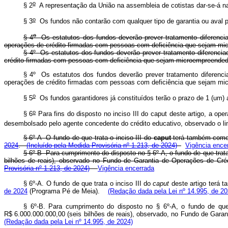
o
§ 2
A representação da União na assembleia de cotistas dar-se-á n
o
§ 3
Os fundos não contarão com qualquer tipo de garantia ou aval po
o
§ 4
Os estatutos dos fundos deverão prever tratamento diferenciad
operações de crédito firmadas com pessoas com deficiência que sejam mi
§ 4º Os estatutos dos fundos deverão prever tratamento diferenciad
crédito firmadas com pessoas com deficiência que sejam microempree
§ 4º Os estatutos dos fundos deverão prever tratamento diferencia
operações de crédito firmadas com pessoas com deficiência que sejam 
o
§ 5
Os fundos garantidores já constituídos terão o prazo de 1 (um)
o
§ 6
Para fins do disposto no inciso III do
caput
deste artigo, a oper
desembolsado pelo agente concedente do crédito educativo, observado o lim
§ 6º-A O fundo de que trata o inciso III do
caput
terá também como f
2024
.
(Incluído pela Medida Provisória nº 1.213, de 2024)
Vigência ence
§ 6º-B Para cumprimento do disposto no § 6º-A, o fundo de que trata
bilhões de reais), observado no Fundo de Garantia de Operações de Créd
Provisória nº 1.213, de 2024)
Vigência encerrada
§ 6º-A. O fundo de que trata o inciso III do
caput
deste artigo terá t
de 2024
(Programa Pé de Meia).
(Redação dada pela Lei nº 14.995, de 20
§ 6º-B. Para cumprimento do disposto no § 6º-A, o fundo de que
R$ 6.000.000.000,00 (seis bilhões de reais), observado, no Fundo de Gar
(Redação dada pela Lei nº 14.995, de 2024)