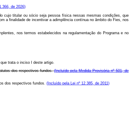
1.366, de 2026)
ado cujo titular ou sócio seja pessoa física nessas mesmas condições, que
om a finalidade de incentivar a adimplência contínua no âmbito do Fies, nos
dimplentes, nos termos estabelecidos na regulamentação do Programa e no
ue trata o inciso I deste artigo.
statutos dos respectivos fundos.
(Incluído pela Medida Provisória nº 501, de
utos dos respectivos fundos.
(Incluído pela Lei nº 12.385, de 2011)