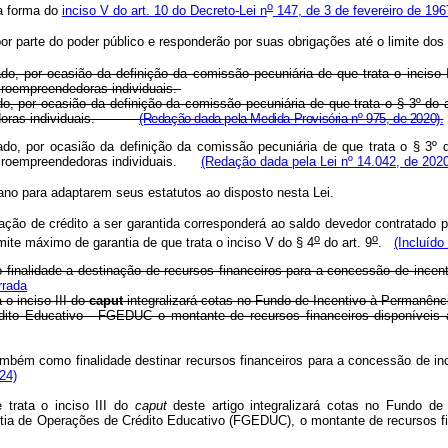
o
a forma do
inciso V do art. 10 do Decreto-Lei n
147, de 3 de fevereiro de 19
r parte do poder público e responderão por suas obrigações até o limite dos 
o, por ocasião da definição da comissão pecuniária de que trata o inciso 
croempreendedoras individuais.
o, por ocasião da definição da comissão pecuniária de que trata o § 3º do a
ndedoras individuais.
(Redação dada pela Medida Provisória nº 975, de 2020).
do, por ocasião da definição da comissão pecuniária de que trata o § 3º do
microempreendedoras individuais.
(Redação dada pela Lei nº 14.042, de 2020
 ano para adaptarem seus estatutos ao disposto nesta Lei.
ação de crédito a ser garantida corresponderá ao saldo devedor contratado p
o
o
ite máximo de garantia de que trata o inciso V do § 4
do art. 9
.
(Incluído
inalidade a destinação de recursos financeiros para a concessão de incenti
rrada
 o inciso III do
caput
integralizará cotas no Fundo de Incentivo à Permanênc
ito Educativo - FGEDUC o montante de recursos financeiros disponíveis a
ambém como finalidade destinar recursos financeiros para a concessão de inc
24)
 trata o inciso III do
caput
deste artigo integralizará cotas no Fundo d
antia de Operações de Crédito Educativo (FGEDUC), o montante de recursos f