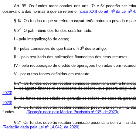
o
o
o
Art. 9
Os fundos mencionados nos arts. 7
e 8
poderão ser criad
o
o
observância das normas a que se refere o
inciso XXII do art. 4
da Lei n
4.
o
§ 1
Os fundos a que se refere o
caput
terão natureza privada e patr
o
§ 2
O patrimônio dos fundos será formado:
I - pela integralização de cotas;
o
II - pelas comissões de que trata o § 3
deste artigo;
III - pelo resultado das aplicações financeiras dos seus recursos;
IV - pela recuperação de crédito de operações honradas com recursos
V - por outras fontes definidas em estatuto.
o
§ 3
Os fundos deverão receber comissão pecuniária com a finalidad
I - do agente financeiro concedente do crédito, que poderá exigi-la
2020)
II - do fundo ou sociedade de garantia de crédito, no caso da garantia
2020)
§ 3º Os fundos deverão receber comissão pecuniária com a finalida
fundos.
(Redação dada pela Medida Provisória nº 975, de 2020).
§ 3º Os fundos deverão receber comissão pecuniária com a finalid
(Redação dada pela Lei nº 14.042, de 2020)