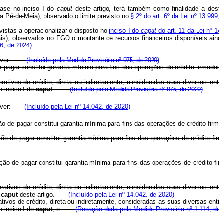
base no inciso I do
caput
deste artigo, terá também como finalidade a dest
 Pé-de-Meia), observado o limite previsto no
§ 2º do art. 6º da Lei nº 13.99
vistas a operacionalizar o disposto no
inciso I do
caput
do art. 11 da Lei nº 1
is), observados no FGO o montante de recursos financeiros disponíveis ainda
76, de 2024)
o prever:
(Incluído pela
Medida Provisória nº 975, de 2020)
o de pagar constitui garantia mínima para fins das operações de crédito fi
perativos de crédito, direta ou indiretamente, consideradas suas diversas e
o inciso I do
caput
.
(Incluído pela
Medida Provisória nº 975, de 2020)
 prever:
(Incluído pela Lei nº 14.042, de 2020)
gação de pagar constitui garantia mínima para fins das operações de crédito
gação de pagar constitui garantia mínima para fins das operações de crédit
gação de pagar constitui garantia mínima para fins das operações de crédit
perativos de crédito, direta ou indiretamente, consideradas suas diversas e
o
caput
deste artigo.
(Incluído pela Lei nº 14.042, de 2020)
erativos de crédito, direta ou indiretamente, consideradas as suas diversas 
o inciso I do
caput
; e
(Redação dada pela Medida Provisória nº 1.114, d