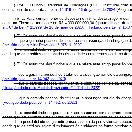
§ 6º-C. O Fundo Garantidor de Operações (FGO), instituído com 
educacional de que trata a
Lei nº 14.818, de 16 de janeiro de 2024
(Programa
§ 6º-D. Para cumprimento do disposto no § 6º-C deste artigo, e com 
cotas no Fipem no montante de R$ 4.000.000.000,00 (quatro bilhões de rea
art. 6º da Lei nº 13.999, de 18 de maio de 2020.
(Incluído pela Lei nº 15.0
§ 7º Os estatutos dos fundos a que se refere este artigo poderã
I - que a garantia pessoal do titular ou sua assunção da obrigaçã
(Incluído pela
Medida Provisória nº 975, de 2020)
II - a possibilidade de garantir o risco assumido por sistemas coo
desde que em créditos direcionados às entidades nos termos do disposto n
§ 7º Os estatutos dos fundos a que se refere este artigo poderão
I - que a garantia pessoal do titular ou a assunção por ele da obri
(Incluído pela Lei nº 14.042, de 2020)
I - que a garantia pessoal do titular ou a assunção por ele da obri
(Redação dada pela Medida Provisória nº 1.114, de 2022)
I – que a garantia pessoal do titular ou a assunção por ele da obri
(Redação dada pela Lei nº 14.462, de 2022)
II - a possibilidade de garantir o risco assumido por sistemas coo
desde que em créditos direcionados às entidades nos termos do inciso I d
II - a possibilidade de garantir o risco assumido por sistemas coop
desde que os créditos sejam direcionados às entidades na forma prevista n