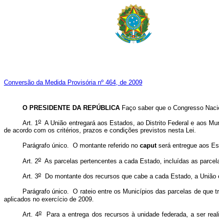
Conversão da Medida Provisória nº 464, de 2009
O PRESIDENTE DA REPÚBLICA
Faço saber que o Congresso Nacio
o
Art. 1
A União entregará aos Estados, ao Distrito Federal e aos Mun
de acordo com os critérios, prazos e condições previstos nesta Lei.
Parágrafo único. O montante referido no
caput
será entregue aos Est
o
Art. 2
As parcelas pertencentes a cada Estado, incluídas as parcelas
o
Art. 3
Do montante dos recursos que cabe a cada Estado, a União ent
Parágrafo único. O rateio entre os Municípios das parcelas de que tr
aplicados no exercício de 2009.
o
Art. 4
Para a entrega dos recursos à unidade federada, a ser real