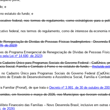
do; e
 no estatuto do fundo; e
cutivo federal, nos termos do regulamento, como estratégicos para a polític
cutivo federal, nos termos do regulamento, como de interesse da economia n
 de Renegociação de Dívidas de Pessoas Físicas Inadimplentes - Desenrola Br
176, de 2023)
antes do Programa Emergencial de Renegociação de Dívidas de Pessoas Físicas
do pela Lei nº 14.690, de 2023)
no Cadastro Único para Programas Sociais do Governo Federal - CadÚnico, p
ncia Social, Família e Combate à Fome e no estatuto do fundo;
(Incluído pe
as no Cadastro Único para Programas Sociais do Governo Federal (CadÚnic
Ministro de Estado do Desenvolvimento e Assistência Social, Família e Co
a Familiar (Pronaf), de que trata o
Decreto nº 3.991, de 30 de outubro de 200
ocorridos, em fevereiro e março de 2026, nos Municípios que tiveram estad
uilíbrio Financeiro das Famílias – Novo Desenrola Brasil, inclusive em outr
5, de 2026)