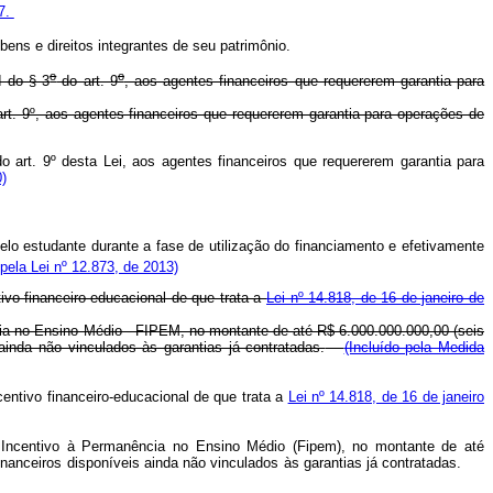
67.
bens e direitos integrantes de seu patrimônio.
o
o
I do § 3
do art. 9
, aos agentes financeiros que requererem garantia para
rt. 9º, aos agentes financeiros que requererem garantia para operações de
 art. 9º desta Lei, aos agentes financeiros que requererem garantia para
)
elo estudante durante a fase de utilização do financiamento e efetivamente
 pela Lei nº 12.873, de 2013)
vo financeiro-educacional de que trata a
Lei nº 14.818, de 16 de janeiro de
ia no Ensino Médio - FIPEM, no montante de até R$ 6.000.000.000,00 (seis
inda não vinculados às garantias já contratadas.
(Incluído pela Medida
entivo financeiro-educacional de que trata a
Lei nº 14.818, de 16 de janeiro
e Incentivo à Permanência no Ensino Médio (Fipem), no montante de até
inanceiros disponíveis ainda não vinculados às garantias já contratadas.