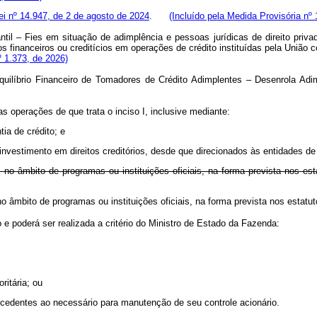
Lei nº 14.947, de 2 de agosto de 2024
.
(Incluído pela Medida Provisória nº 
til – Fies em situação de adimplência e pessoas jurídicas de direito priv
s financeiros ou creditícios em operações de crédito instituídas pela União c
º 1.373, de 2026)
eequilíbrio Financeiro de Tomadores de Crédito Adimplentes – Desenrola A
das operações de que trata o inciso I, inclusive mediante:
tia de crédito; e
nvestimento em direitos creditórios, desde que direcionados às entidades de q
o, no âmbito de programas ou instituições oficiais, na forma prevista nos e
 no âmbito de programas ou instituições oficiais, na forma prevista nos estat
 e poderá ser realizada a critério do Ministro de Estado da Fazenda:
ritária; ou
xcedentes ao necessário para manutenção de seu controle acionário.