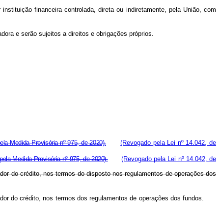
instituição financeira controlada, direta ou indiretamente, pela União, com
dora e serão sujeitos a direitos e obrigações próprios.
la Medida Provisória nº 975, de 2020).
(Revogado pela Lei nº 14.042, de
ela Medida Provisória nº 975, de 2020).
(Revogado pela Lei nº 14.042, de
dor do crédito, nos termos do disposto nos regulamentos de operações dos
omador do crédito, nos termos dos regulamentos de operações dos fundos.