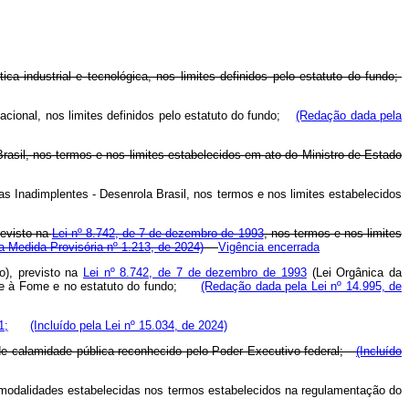
a industrial e tecnológica, nos limites definidos pelo estatuto do fundo;
acional, nos limites definidos pelo estatuto do fundo;
(Redação dada pela
asil, nos termos e nos limites estabelecidos em ato do Ministro de Estado
 Inadimplentes - Desenrola Brasil, nos termos e nos limites estabelecidos
revisto na
Lei nº 8.742, de 7 de dezembro de 1993
, nos termos e nos limites
la Medida Provisória nº 1.213, de 2024)
Vigência encerrada
o), previsto na
Lei nº 8.742, de 7 de dezembro de 1993
(Lei Orgânica da
mbate à Fome e no estatuto do fundo;
(Redação dada pela Lei nº 14.995, de
1;
(Incluído pela Lei nº 15.034, de 2024)
o de calamidade pública reconhecido pelo Poder Executivo federal;
(Incluído
as modalidades estabelecidas nos termos estabelecidos na regulamentação do