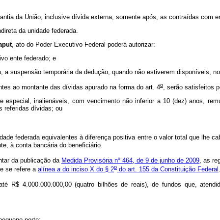
antia da União, inclusive dívida externa; somente após, as contraídas com en
indireta da unidade federada.
aput
, ato do Poder Executivo Federal poderá autorizar:
ivo ente federado; e
eta, a suspensão temporária da dedução, quando não estiverem disponíveis, n
o
tes ao montante das dívidas apurado na forma do art. 4
, serão satisfeitos
rie especial, inalienáveis, com vencimento não inferior a 10 (dez) anos, re
 referidas dívidas; ou
e federada equivalentes à diferença positiva entre o valor total que lhe cab
nte, à conta bancária do beneficiário.
ontar da publicação da
Medida Provisória nº 464, de 9 de junho de 2009
, as re
o
e se refere a
alínea
a
do inciso X do § 2
do art. 155 da Constituição Federal
té R$ 4.000.000.000,00 (quatro bilhões de reais), de fundos que, atendido
pequeno porte;