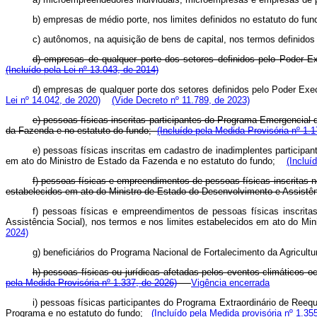
b) empresas de médio porte, nos limites definidos no estatuto do fun
c) autônomos, na aquisição de bens de capital, nos termos definidos
d) empresas de qualquer porte dos setores definidos pelo Poder Exe
(Incluído pela Lei nº 13.043, de 2014)
d) empresas de qualquer porte dos setores definidos pelo Poder Exe
Lei nº 14.042, de 2020)
(Vide Decreto nº 11.789, de 2023)
e) pessoas físicas inscritas participantes do Programa Emergencial
da Fazenda e no estatuto do fundo;
(Incluído pela Medida Provisória nº 1.
e) pessoas físicas inscritas em cadastro de inadimplentes particip
em ato do Ministro de Estado da Fazenda e no estatuto do fundo;
(Incluí
f) pessoas físicas e empreendimentos de pessoas físicas inscritas 
estabelecidos em ato do Ministro de Estado do Desenvolvimento e Assistê
f) pessoas físicas e empreendimentos de pessoas físicas inscrit
Assistência Social), nos termos e nos limites estabelecidos em ato do 
2024)
g) beneficiários do Programa Nacional de Fortalecimento da Agricultur
h) pessoas físicas ou jurídicas afetadas pelos eventos climáticos 
pela Medida Provisória nº 1.337, de 2026)
Vigência encerrada
i) pessoas físicas participantes do Programa Extraordinário de Reeq
Programa e no estatuto do fundo;
(Incluído pela Medida provisória nº 1.35