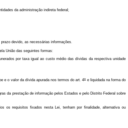
tidades da administração indireta federal;
o prazo devido, as necessárias informações.
 pela União das seguintes formas:
munerados por taxa igual ao custo médio das dívidas da respectiva unidade
o
e e o valor da dívida apurada nos termos do art. 4
e liquidada na forma do
gras da prestação de informação pelos Estados e pelo Distrito Federal sobre
.
s os requisitos fixados nesta Lei, tenham por finalidade, alternativa ou