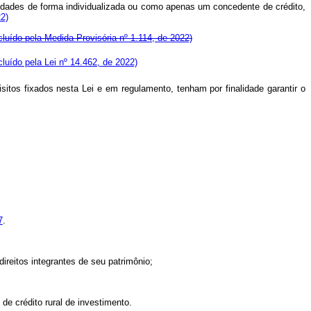
entidades de forma individualizada ou como apenas um concedente de crédito,
2)
cluído pela Medida Provisória nº 1.114, de 2022)
cluído pela Lei nº 14.462, de 2022)
isitos fixados nesta Lei e em regulamento, tenham por finalidade garantir o
7
.
direitos integrantes de seu patrimônio;
de crédito rural de investimento.