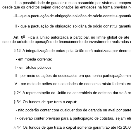
II - a possibilidade de garantir o risco assumido por sistemas coop
desde que os créditos sejam direcionados às entidades na forma prevista n
III - que a pactuação de obrigação solidária de sócio constitui gar
III - que a pactuação de obrigação solidária de sócio constitui gar
o
Art. 8
Fica a União autorizada a participar, no limite global de até
risco de crédito de operações de financiamento de investimento realizadas
o
§ 1
A integralização de cotas pela União será autorizada por decreto
I - em moeda corrente;
II - em títulos públicos;
III - por meio de ações de sociedades em que tenha participação min
IV - por meio de ações de sociedades de economia mista federais e
o
§ 2
A representação da União na assembleia de cotistas dar-se-á n
o
§ 3
Os fundos de que trata o
caput
:
I - não poderão contar com qualquer tipo de garantia ou aval por part
II - deverão conter previsão para a participação de cotistas, sejam e
o
§ 4
Os fundos de que trata o
caput
somente garantirão até R$ 10.00