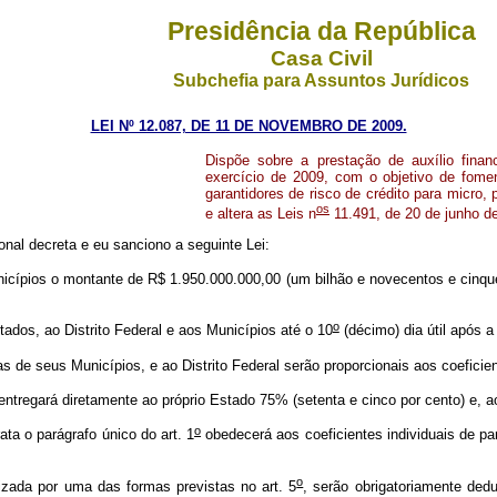
Presidência da República
Casa Civil
Subchefia para Assuntos Jurídicos
LEI Nº 12.087, DE 11 DE NOVEMBRO DE 2009.
Dispõe sobre a prestação de auxílio finan
exercício de 2009, com o objetivo de fome
garantidores de risco de crédito para micro
os
e altera as Leis n
11.491, de 20 de junho de
nal decreta e eu sanciono a seguinte Lei:
icípios o montante de R$ 1.950.000.000,00 (um bilhão e novecentos e cinque
o
ados, ao Distrito Federal e aos Municípios até o 10
(décimo) dia útil após 
 de seus Municípios, e ao Distrito Federal serão proporcionais aos coeficien
regará diretamente ao próprio Estado 75% (setenta e cinco por cento) e, a
o
ata o parágrafo único do art. 1
obedecerá aos coeficientes individuais de pa
o
izada por uma das formas previstas no art. 5
, serão obrigatoriamente ded