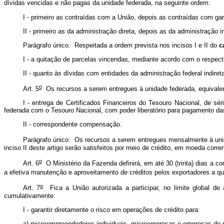
dívidas vencidas e não pagas da unidade federada, na seguinte ordem:
I - primeiro as contraídas com a União, depois as contraídas com gar
II - primeiro as da administração direta, depois as da administração 
Parágrafo único. Respeitada a ordem prevista nos incisos I e II do
c
I - a quitação de parcelas vincendas, mediante acordo com o respect
II - quanto às dívidas com entidades da administração federal indir
o
Art. 5
Os recursos a serem entregues à unidade federada, equivalen
I - entrega de Certificados Financeiros do Tesouro Nacional, de sé
federada com o Tesouro Nacional, com poder liberatório para pagamento das
II - correspondente compensação.
Parágrafo único. Os recursos a serem entregues mensalmente à unidad
inciso II deste artigo serão satisfeitos por meio de crédito, em moeda corre
o
Art. 6
O Ministério da Fazenda definirá, em até 30 (trinta) dias a c
a efetiva manutenção e aproveitamento de créditos pelos exportadores a qu
o
Art. 7
Fica a União autorizada a participar, no limite global de a
cumulativamente:
I - garantir diretamente o risco em operações de crédito para:
a) microempreendedores individuais, microempresas e empresas de 