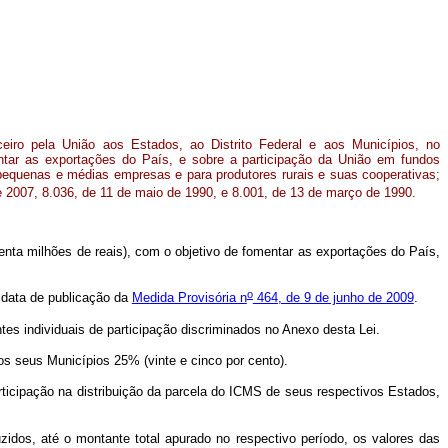
ceiro pela União aos Estados, ao Distrito Federal e aos Municípios, no
ntar as exportações do País, e sobre a participação da União em fundos
, pequenas e médias empresas e para produtores rurais e suas cooperativas;
 2007, 8.036, de 11 de maio de 1990, e 8.001, de 13 de março de 1990.
nta milhões de reais), com o objetivo de fomentar as exportações do País,
o
a data de publicação da
Medida Provisória n
464, de 9 de junho de 2009
.
tes individuais de participação discriminados no Anexo desta Lei.
os seus Municípios 25% (vinte e cinco por cento).
rticipação na distribuição da parcela do ICMS de seus respectivos Estados,
uzidos, até o montante total apurado no respectivo período, os valores das