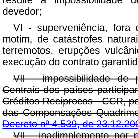
devedor;
VI - superveniência, fora 
motim, de catástrofes natura
terremotos, erupções vulcâ
execução do contrato garantid
VII - impossibilidade d
Centrais dos países partici
Créditos Recíprocos - CCR, por
das Compensações Q
Decreto nº 4.539, de 23.12.20
VII - inadimplemento por 