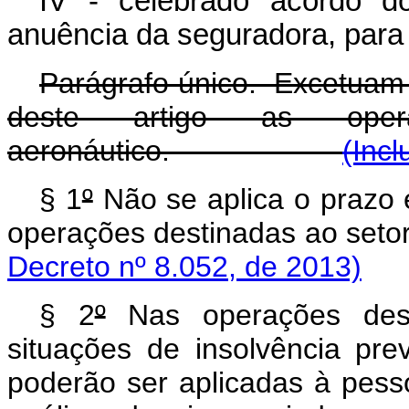
IV - celebrado acordo 
anuência da seguradora, para
Parágrafo único. Excetuam-s
deste artigo as oper
aeronáutico.
(Incl
§ 1
º
Não se aplica o prazo 
operações destinadas ao 
Decreto nº 8.052, de 2013)
§ 2
º
Nas operações desti
situações de insolvência prev
poderão ser aplicadas à pesso