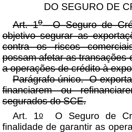
DO SEGURO DE C
o
Art. 1
O Seguro de Créd
objetivo segurar as exportaç
contra os riscos comerciais
possam afetar as transações 
a operações de crédito à expo
Parágrafo único. O exportad
financiarem ou refinancia
segurados do SCE.
o
Art. 1
O Seguro de Créd
finalidade de garantir as oper