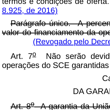
termos e condições de
8.925, de 2016)
Parágrafo único. A percen
valor do financiamento da ope
(Revogado pelo Decre
o
Art. 7
Não serão devida
operações do SCE garantidas 
Ca
DA GARA
o
Art. 8
A garantia da União