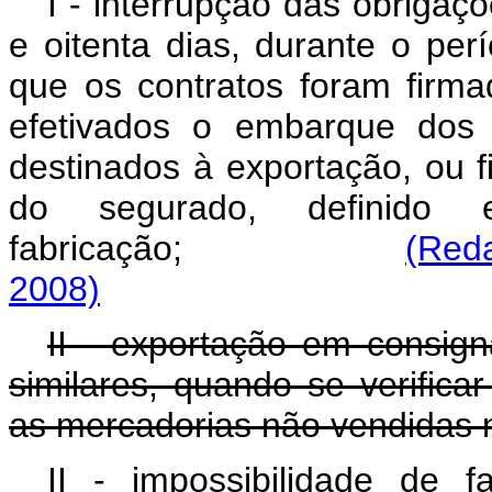
I - interrupção das obrigaç
e oitenta dias, durante o pe
que os contratos foram firm
efetivados o embarque dos 
destinados à exportação, ou f
do segurado, definido
fabricação;
(Reda
2008)
II - exportação em consign
similares, quando se verificar
as mercadorias não vendidas n
II - impossibilidade de 