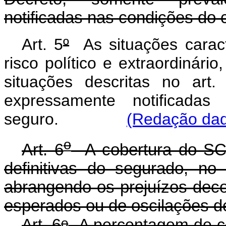
notificadas nas condições do 
Art. 5
º
As situações carac
risco político e extraordinário
situações descritas no art.
expressamente notificada
seguro.
(Redação dad
o
Art. 6
A cobertura do SCE 
definitivas do segurado, no
abrangendo os prejuízos deco
esperados ou de oscilações d
o
Art. 6
A percentagem de