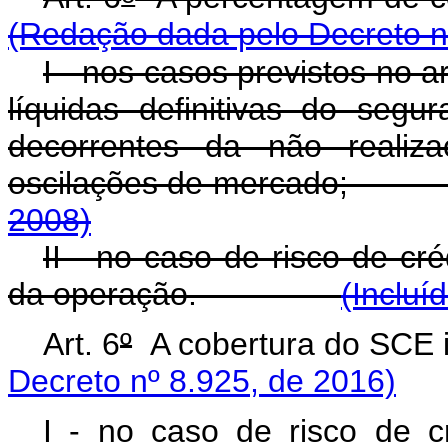
(Redação dada pelo Decreto n
I - nos casos previstos no ar
líquidas definitivas do seg
decorrentes da não realiz
oscilações de mercad
2008)
II - no caso de risco de cr
da operação.
(Incluí
Art. 6
º
A cobertura do 
Decreto nº 8.925, de 2016)
I - no caso de risco de cr