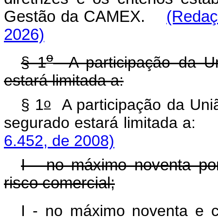
Gestão da CAMEX.
(Redaç
2026)
o
§ 1
A participação da Uni
estará limitada a:
o
§ 1
A participação da Uniã
segurado estará limitad
6.452, de 2008)
I - no máximo noventa po
risco comercial;
I - no máximo noventa e c