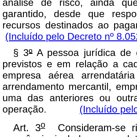
análise de risco, ainda qu
garantido, desde que respo
recursos destinados 
(Incluído pelo Decreto nº 8.0
§ 3
º
A pessoa jurídica de 
previstos e em relação a ca
empresa aérea arrendatária
arrendamento mercantil, emp
uma das anteriores ou outra
operação.
(Incluído pel
o
Art. 3
Consideram-se risc