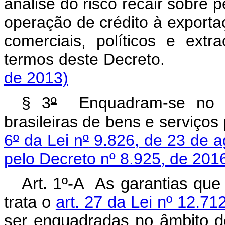
análise do risco recair sobre 
operação de crédito à exporta
comerciais, políticos e extr
termos deste Decre
de 2013)
§ 3
º
Enquadram-se no 
brasileiras de bens e serviços
6
º
da Lei n
º
9.826, de 23 de a
pelo Decreto nº 8.925, de 201
Art. 1º-A As garantias que
trata o
art. 27 da Lei nº 12.7
ser enquadradas no âmbit