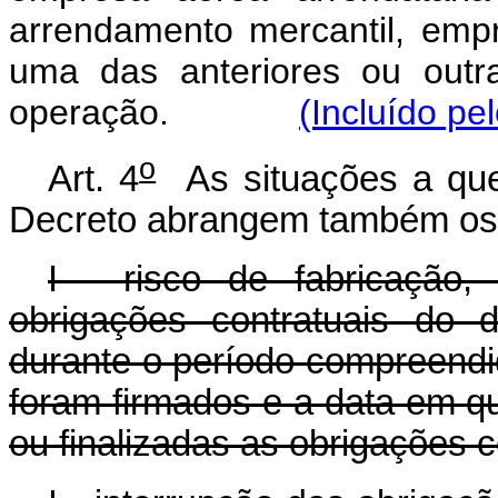
arrendamento mercantil, emp
uma das anteriores ou outra
operação.
(Incluído pe
o
Art. 4
As situações a que 
Decreto abrangem também os 
I - risco de fabricação,
obrigações contratuais do 
durante o período compreendi
foram firmados e a data em q
ou finalizadas as obrigações 