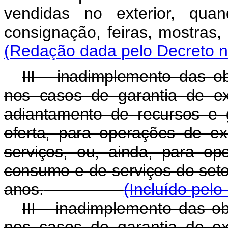
vendidas no exterior, qua
consignação, feiras, mos
(Redação dada pelo Decreto n
III - inadimplemento das ob
nos casos de garantia de e
adiantamento de recursos e 
oferta, para operações de e
serviços, ou, ainda, para o
consumo e de serviços do seto
anos.
(Incluído pelo
III - inadimplemento das ob
nos casos de garantia de e