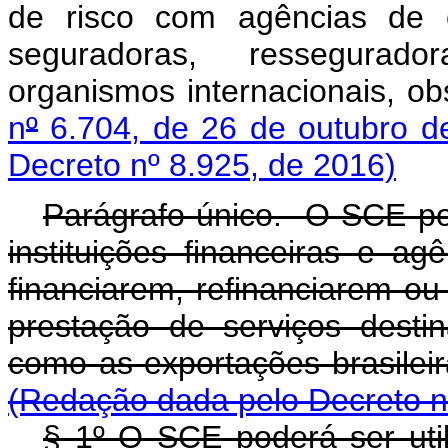
de risco com agências de c
seguradoras, ressegurador
organismos internacionais, o
n
º
6.704, de 26 de outubro d
Decreto nº 8.925, de 2016)
Parágrafo único. O SCE pod
instituições financeiras e a
financiarem, refinanciarem o
prestação de serviços desti
como as exportações bra
(Redação dada pelo Decreto n
§ 1º O SCE poderá ser utili