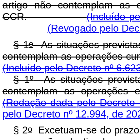
artigo não contemplam as 
CCR.
(Incluído p
(Revogado pelo Decr
o
§ 1
As situações previstas
contemplam as operaçõe
(Incluído pelo Decreto nº 6.62
§ 1
º
As situações previs
contemplam as operações e
(Redação dada pelo Decreto 
pelo Decreto nº 12.994, de 20
o
§ 2
Excetuam-se do prazo es