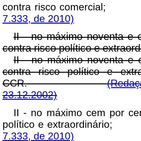
contra risco comerci
7.333, de 2010)
II - no máximo noventa e 
contra risco político e extraord
II - no máximo noventa e 
contra risco político e ext
CCR.
(Redaç
23.12.2002)
II - no máximo cem por cen
político e extraordiná
7.333, de 2010)