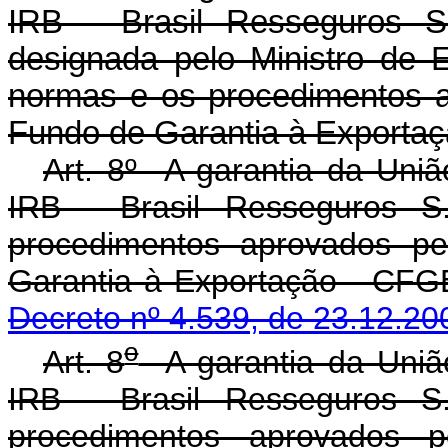
IRB - Brasil Resseguros S
designada pelo Ministro de
normas e os procedimentos a
Fundo de Garantia à Exporta
Art. 8º A garantia da Uniã
IRB - Brasil Resseguros S
procedimentos aprovados pe
Garantia à Exportaç
Decreto nº 4.539, de 23.12.20
o
Art. 8
A garantia da União
IRB - Brasil Resseguros S
procedimentos aprovados 