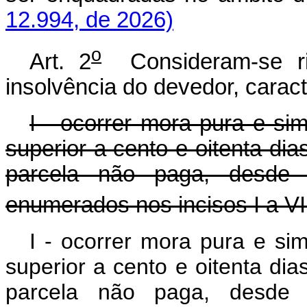
12.994, de 2026)
o
Art. 2
Consideram-se ris
insolvência do devedor, carac
I - ocorrer mora pura e si
superior a cento e oitenta di
parcela não paga, desde 
enumerados nos incisos I a VI 
I - ocorrer mora pura e si
superior a cento e oitenta di
parcela não paga, desde 