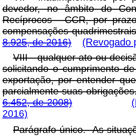
devedor, no âmbito do Con
Recíprocos - CCR, por prazo
compensações quadrimestr
8.925, de 2016)
(Revogado p
VIII - qualquer ato ou deci
solicitando o cumprimento de
exportação, por entender que
parcialmente suas obr
6.452, de 2008)
2016)
Parágrafo único. As situaçõ