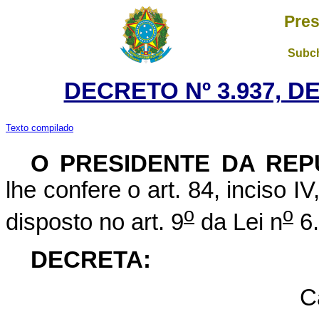
Pres
Subch
DECRETO Nº 3.937, D
Texto compilado
O PRESIDENTE DA REP
lhe confere o art. 84, inciso I
o
o
disposto no art. 9
da Lei n
6.
DECRETA:
C