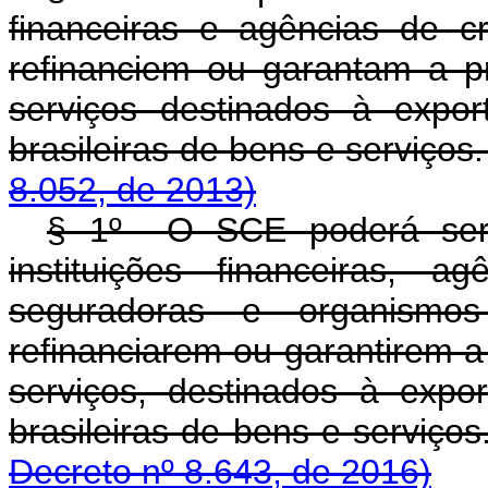
financeiras e agências de c
refinanciem ou garantam a 
serviços destinados à expor
brasileiras de bens e serviços.
8.052, de 2013)
§ 1º O SCE poderá ser u
instituições financeiras, 
seguradoras e organismos 
refinanciarem ou garantirem 
serviços, destinados à expor
brasileiras de bens 
Decreto nº 8.643, de 2016)