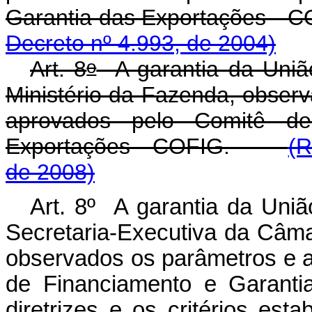
Garantia das Exportaç
Decreto nº 4.993, de 2004)
o
Art. 8
A garantia da União
Ministério da Fazenda, obser
aprovados pelo Comitê de
Exportações - COFIG.
(R
de 2008)
Art. 8º A garantia da Uniã
Secretaria-Executiva da Câm
observados os parâmetros e 
de Financiamento e Garant
diretrizes e os critérios est