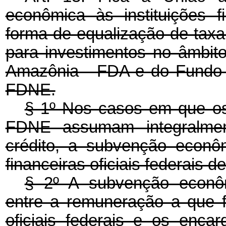
econômica às instituições fi
forma de equalização de taxa
para investimentos no âmbi
Amazônia - FDA e do Fundo 
FDNE.
§ 1º Nos casos em que o
FDNE assumam integralmen
crédito, a subvenção econôm
financeiras oficiais federais 
§ 2º A subvenção econôm
entre a remuneração a que fa
oficiais federais e os enca