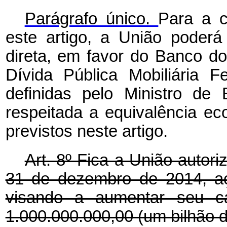
Parágrafo único.
Para a c
este artigo, a União poderá
direta, em favor do Banco do 
Dívida Pública Mobiliária Fe
definidas pelo Ministro de
respeitada a equivalência ec
previstos neste artigo.
Art. 8º Fica a União autori
31 de dezembro de 2014, a
visando a aumentar seu ca
1.000.000.000,00 (um bilhão d