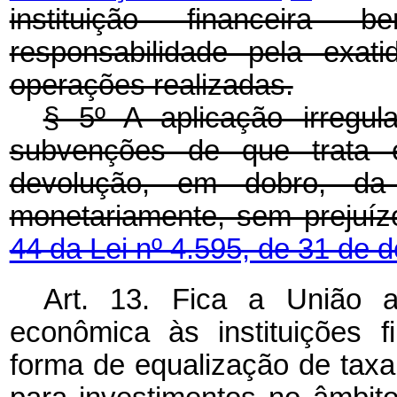
instituição financeira 
responsabilidade pela exat
operações realizadas.
§ 5º A aplicação irregul
subvenções de que trata es
devolução, em dobro, da 
monetariamente, sem prejuíz
44 da Lei nº 4.595, de 31 de
Art. 13. Fica a União 
econômica às instituições fi
forma de equalização de taxa