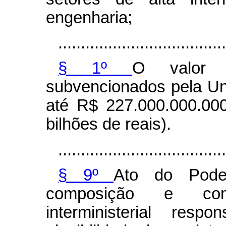
engenharia;
.....................................
§ 1º
O valor t
subvencionados pela Un
até R$ 227.000.000.000
bilhões de reais).
.....................................
§ 9º
Ato do Poder
composição e com
interministerial res