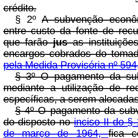
crédito.
§ 2º
A subvenção econôm
entre custo da fonte de rec
que farão
jus
as instituiçõe
encargos cobrados do tomado
pela Medida Provisória nº 594
§ 3º O pagamento da su
mediante a utilização de r
específicas, a serem alocada
§ 4º O pagamento da subv
do disposto no
inciso II do §
de março de 1964,
fica 