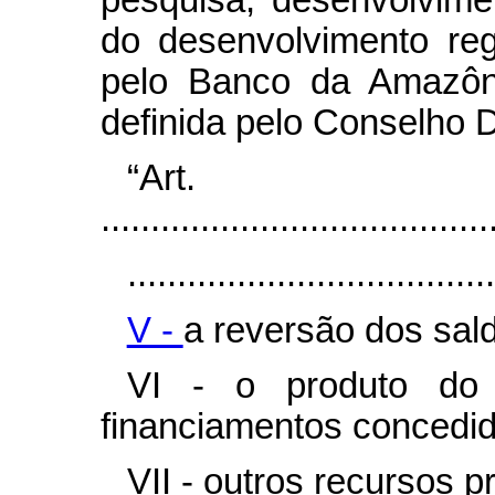
do desenvolvimento reg
pelo Banco da Amazôni
definida pelo Conselho D
“Ar
.......................................
.....................................
V -
a reversão dos sal
VI - o produto do 
financiamentos concedid
VII - outros recursos pr