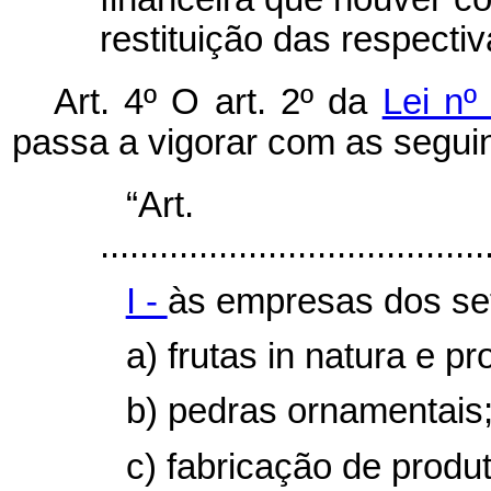
restituição das respecti
Art. 4º O art. 2º da
Lei nº
passa a vigorar com as seguin
“Ar
.......................................
I -
às empresas dos se
a) frutas
in natura
e pr
b) pedras ornamentais
c) fabricação de produt