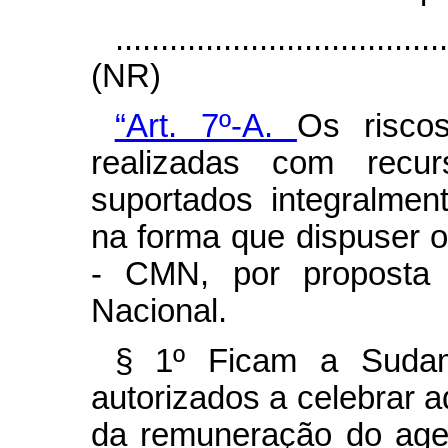
....................................
(NR)
“Art. 7º-A.
Os risco
realizadas com rec
suportados integralmen
na forma que dispuser 
- CMN, por proposta d
Nacional.
§ 1º
Ficam a Sudam
autorizados a celebrar a
da remuneração do age