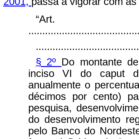
2001,
passa a vigorar com as 
“Ar
.......................................
.....................................
§ 2º
Do montante de
inciso VI do
caput
d
anualmente o percentua
décimos por cento) pa
pesquisa, desenvolvime
do desenvolvimento reg
pelo Banco do Nordeste