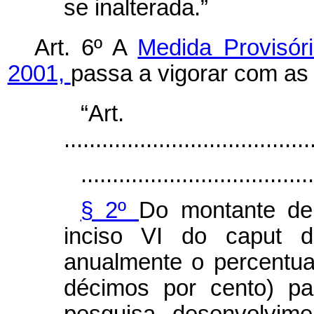
se inalterada.”
Art. 6º A
Medida Provisór
2001,
passa a vigorar com as 
“Ar
.......................................
.....................................
§ 2º
Do montante de
inciso VI do
caput
d
anualmente o percentua
décimos por cento) pa
pesquisa, desenvolvime