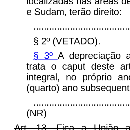
localizadas nas áreas d
e Sudam, terão direito:
.....................................
§ 2º (VETADO).
§ 3º
A depreciação a
trata o
caput
deste ar
integral, no próprio 
(quarto) ano subsequent
....................................
(NR)
Art. 13. Fica a União 