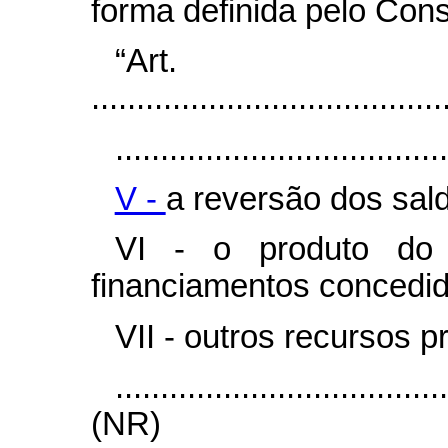
forma definida pelo Cons
“Ar
.......................................
.....................................
V -
a reversão dos sal
VI - o produto do 
financiamentos concedid
VII - outros recursos pr
....................................
(NR)