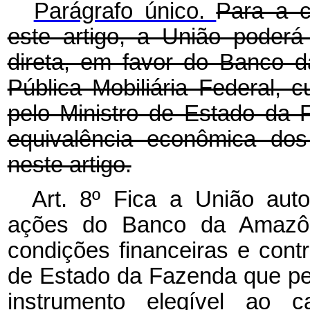
Parágrafo único.
Para a c
este artigo, a União poderá
direta, em favor do Banco d
Pública Mobiliária Federal, c
pelo Ministro de Estado da 
equivalência econômica dos
neste artigo.
Art. 8º Fica a União auto
ações do Banco da Amazôn
condições financeiras e contr
de Estado da Fazenda que p
instrumento elegível ao c