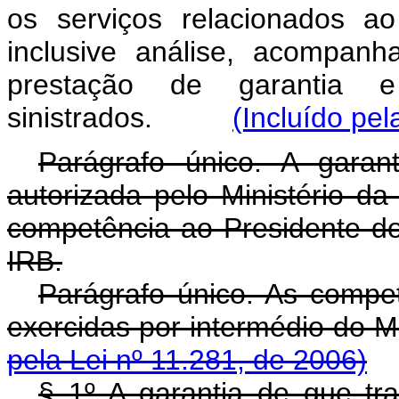
os serviços relacionados a
inclusive análise, acompan
prestação de garantia 
sinistrados.
(Incluído pel
Parágrafo único. A garan
autorizada pelo Ministério d
competência ao Presidente do 
IRB.
Parágrafo único. As compet
exercidas por intermédio d
pela Lei nº 11.281, de 2006)
§ 1º A garantia de que tra