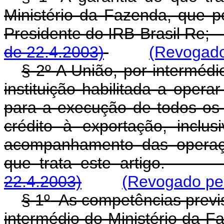
Ministério da Fazenda, que 
Presidente do IRB-Brasil
de 22.4.2003)
(Revogado
§ 2º A União, por intermédi
instituição habilitada a oper
para a execução de todos os 
crédito à exportação, inclu
acompanhamento das operaçõ
que trata este artig
22.4.2003)
(Revogado pel
§ 1
º
As competências previst
intermédio do Ministério