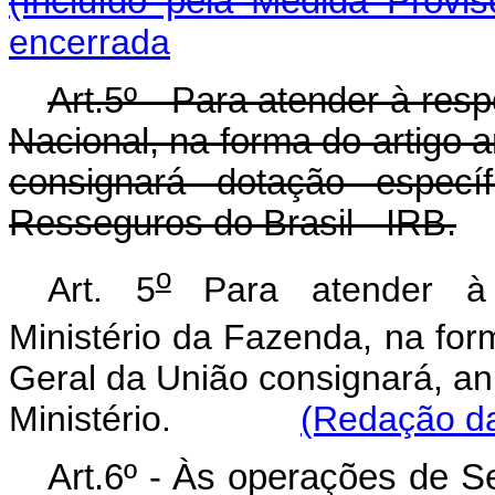
(Incluído pela Medida Provis
encerrada
Art.5º - Para atender à res
Nacional, na forma do artigo 
consignará dotação específ
Resseguros do Brasil - IRB.
o
Art. 5
Para atender à r
Ministério da Fazenda, na form
Geral da União consignará, an
Ministério.
(Redação da
Art.6º - Às operações de S