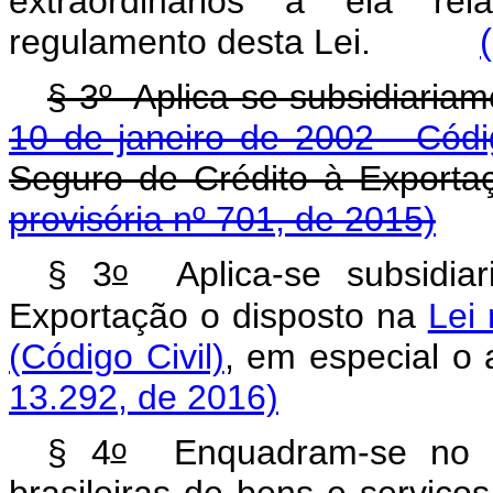
extraordinários a ela rel
regulamento desta Lei.
§ 3º Aplica-se subsidiaria
10 de janeiro de 2002 - Códig
Seguro de Crédito à E
provisória nº 701, de 2015)
o
§ 3
Aplica-se subsidiar
Exportação o disposto na
Lei 
(Código Civil)
, em especia
13.292, de 2016)
o
§ 4
Enquadram-se no d