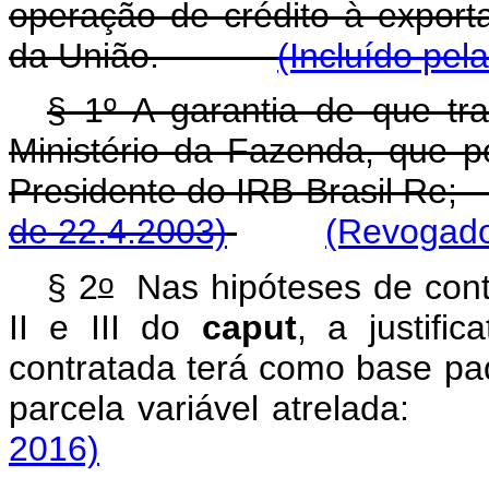
operação de crédito à exporta
da União.
(Incluído pel
§ 1º A garantia de que tra
Ministério da Fazenda, que 
Presidente do IRB-Brasil
de 22.4.2003)
(Revogado
o
§ 2
Nas hipóteses de contr
II e III do
caput
, a justifi
contratada terá como base pad
parcela variável atrel
2016)