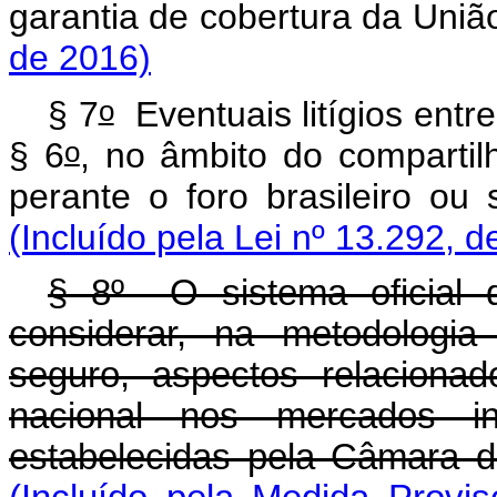
garantia de cobertura da
de 2016)
o
§ 7
Eventuais litígios entre
o
§ 6
, no âmbito do compartil
perante o foro brasileir
(Incluído pela Lei nº 13.292, d
§ 8º O sistema oficial 
considerar, na metodologia
seguro, aspectos relaciona
nacional nos mercados inte
estabelecidas pela Câmara