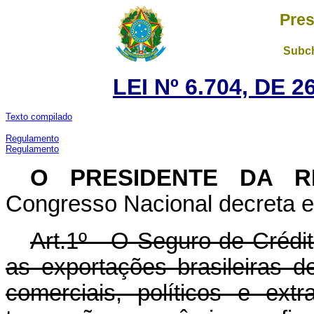
Pres
Subch
LEI Nº 6.704, DE
Texto compilado
Regulamento
Regulamento
O PRESIDENTE DA R
Congresso Nacional decreta e 
Art.1º - O Seguro de Crédit
as exportações brasileiras d
comerciais, políticos e ext