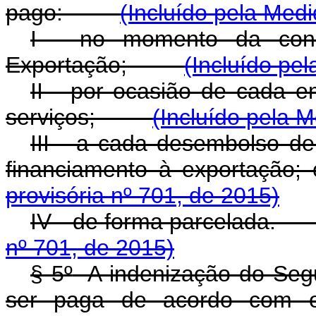
pago:
(Incluído pela Medi
I - no momento da con
Exportação;
(Incluído pe
II - por ocasião de cada 
serviços;
(Incluído pela M
III - a cada desembolso de
financiamento à expo
provisória nº 701, de 2015)
IV - de forma parcel
nº 701, de 2015)
§ 5
º
A indenização do Segu
ser paga de acordo com 