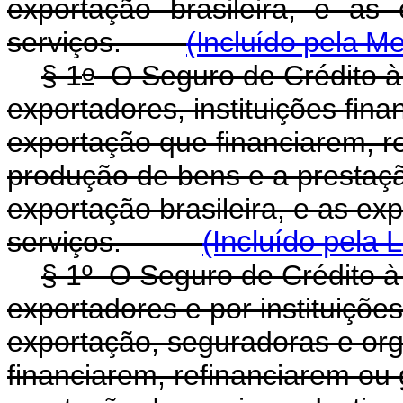
exportação brasileira, e as
serviços.
(Incluído pela M
o
§ 1
O Seguro de Crédito à 
exportadores, instituições fina
exportação que financiarem, r
produção de bens e a prestaçã
exportação brasileira, e as ex
serviços.
(Incluído pela 
§ 1
º
O Seguro de Crédito à 
exportadores e por instituições
exportação, seguradoras e org
financiarem, refinanciarem ou