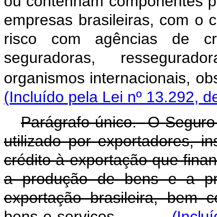
ou contenham componentes pr
empresas brasileiras, com o 
risco com agências de cré
seguradoras, ressegurador
organismos internacionais, ob
(Incluído pela Lei nº 13.292, d
Parágrafo único. O
Seguro
utilizado por exportadores, in
crédito à exportação que fina
a produção de bens e a pre
exportação brasileira, bem 
bens e serviços.
(Inclu