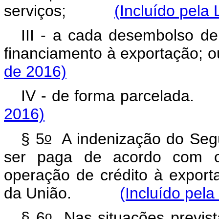
serviços;
(Incluído pela 
III - a cada desembolso de
financiamento à exporta
de 2016)
IV - de forma parcel
2016)
o
§ 5
A indenização do Segu
ser paga de acordo com 
operação de crédito à exporta
da União.
(Incluído pela
o
§ 6
Nas situações prevista