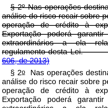
§ 2
º
Nas operações destina
análise do risco recair sobre 
operação de crédito à exp
Exportação poderá garantir 
extraordinários a ela rel
regulamento desta Lei
606, de 2013)
o
§ 2
Nas operações destina
análise do risco recair sobre 
operação de crédito à exp
Exportação poderá garantir 