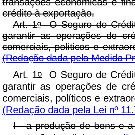
transações econômicas e fin
crédito à exportação.
o
Art. 1
O Seguro de Crédito
garantir as operações de cré
comerciais, políticos e ex
(Redação dada pela Medida Pro
o
Art. 1
O Seguro de Crédito
garantir as operações de cré
comerciais, políticos e ex
(Redação dada pela Lei nº 11.
I - a produção de bens e a