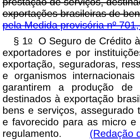
prestação de serviços, destina
exportações brasileiras de 
pela Medida provisória nº 701
o
§ 1
O Seguro de Crédito à 
exportadores e por instituiçõe
exportação, seguradoras, res
e organismos internacionais
garantirem a produção de 
destinados à exportação brasil
bens e serviços, assegurado t
e favorecido para as micro 
regulamento.
(Redação d