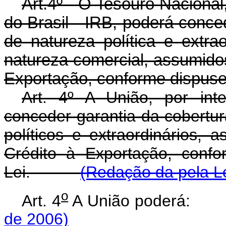
Art.4º - O Tesouro Nacional
do Brasil - IRB, poderá conce
de natureza política e extr
natureza comercial, assumido
Exportação, conforme dispuser
Art. 4º A União, por int
conceder garantia da cobertur
políticos e extraordinários,
Crédito à Exportação, conf
Lei.
(Redação da pela Le
o
Art. 4
A União poderá
de 2006)