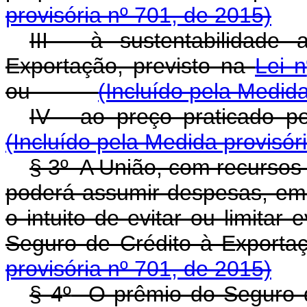
provisória nº 701, de 2015)
III - à sustentabilidade
Exportação, previsto na
Lei n
ou
(Incluído pela Medida
IV - ao preço pratic
(Incluído pela Medida provisór
§ 3
º
A União, com recursos 
poderá assumir despesas, em â
o intuito de evitar ou limitar
Seguro de Crédito à E
provisória nº 701, de 2015)
§ 4
º
O prêmio do Seguro de