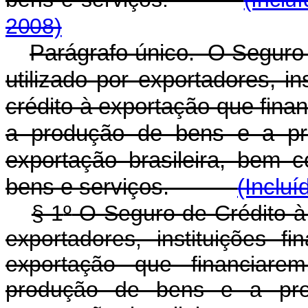
2008)
Parágrafo único. O Seguro 
utilizado por exportadores, in
crédito à exportação que fina
a produção de bens e a pre
exportação brasileira, bem 
bens e serviços.
(Incluí
§ 1
º
O Seguro de Crédito à 
exportadores, instituições f
exportação que financiarem
produção de bens e a pres