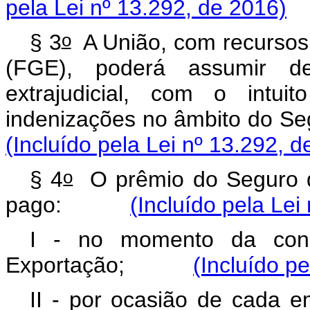
pela Lei nº 13.292, de 2016)
o
§ 3
A União, com recursos
(FGE), poderá assumir de
extrajudicial, com o intui
indenizações no âmbito do 
(Incluído pela Lei nº 13.292, d
o
§ 4
O prêmio do Seguro d
pago:
(Incluído pela Lei
I - no momento da con
Exportação;
(Incluído p
II - por ocasião de cada 