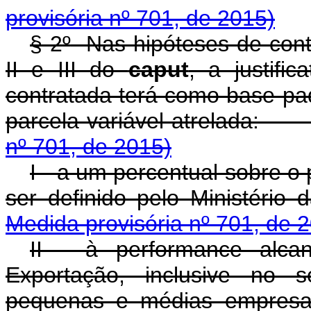
provisória nº 701, de 2015)
§ 2
º
Nas hipóteses de contr
II e III do
caput
, a justifi
contratada terá como base pad
parcela variável atrel
nº 701, de 2015)
I - a um percentual sobre o
ser definido pelo Minis
Medida provisória nº 701, de 
II - à performance alca
Exportação, inclusive no 
pequenas e médias 