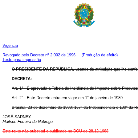
Vigência
Revogado pelo Decreto nº 2.092 de 1996.
(Produção de efeito)
Texto para impressão
O PRESIDENTE DA REPÚBLICA,
usando da atribuição que lhe confer
DECRETA:
Art. 1° - É aprovada a Tabela de Incidência do Imposto sobre Produtos 
Art. 2° - Este Decreto entra em vigor em 1° de janeiro de 1989.
Brasília, 23 de dezembro de 1988; 167° da Independência e 100° da R
JOSÉ SARNEY
Mailson Ferreira da Nóbrega
Este texto não substitui o publicado no DOU de 28.12.1988