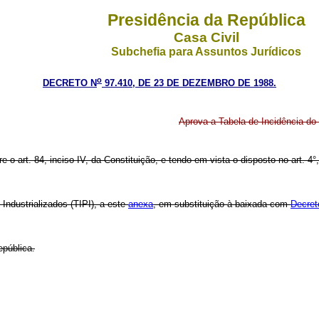
Presidência da República
Casa Civil
Subchefia para Assuntos Jurídicos
o
DECRETO N
97.410, DE 23 DE DEZEMBRO DE 1988.
Aprova a Tabela de Incidência do 
e o art. 84, inciso IV, da Constituição, e tendo em vista o disposto no art. 4
Industrializados (TIPI), a este
anexa
, em substituição à baixada com
Decret
epública.