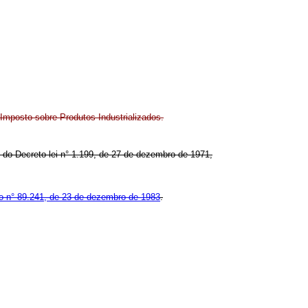
Imposto sobre Produtos Industrializados.
°, do Decreto-lei n° 1.199, de 27 de dezembro de 1971,
o n° 89.241, de 23 de dezembro de 1983
.