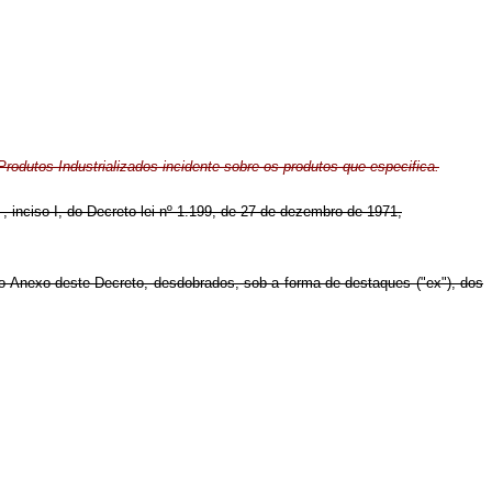
rodutos Industrializados incidente sobre os produtos que especifica.
º , inciso I, do Decreto-lei nº 1.199, de 27 de dezembro de 1971,
 no Anexo deste Decreto, desdobrados, sob a forma de destaques ("ex"), dos