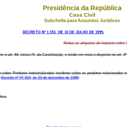
Presidência da República
Casa Civil
Subchefia para Assuntos Jurídicos
DECRETO Nº 1.551, DE 10 DE JULHO DE 1995.
Reduz as alíquotas do Imposto sobre P
re o art. 84, inciso IV, da Constituição, e tendo em vista o disposto no art. 4
o sobre Produtos Industrializados incidente sobre os produtos relacionados
o
Decreto nº 97.410, de 23 de dezembro de 1988
.
lica.