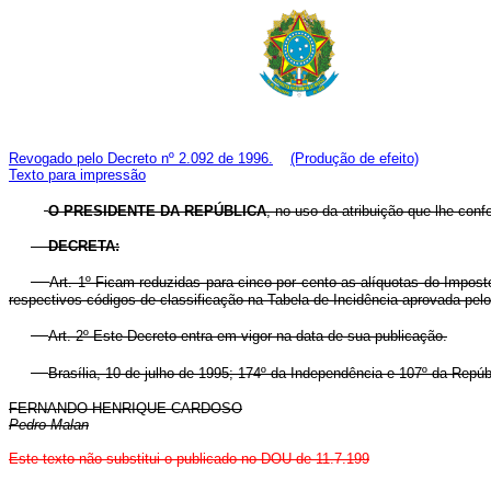
Revogado pelo Decreto nº 2.092 de 1996.
(Produção de efeito)
Texto para impressão
O PRESIDENTE DA REPÚBLICA
, no uso da atribuição que lhe confe
DECRETA:
Art. 1º Ficam reduzidas para cinco por cento as alíquotas do Impost
respectivos códigos de classificação na Tabela de Incidência aprovada pel
Art. 2º Este Decreto entra em vigor na data de sua publicação.
Brasília, 10 de julho de 1995; 174º da Independência e 107º da Repúb
FERNANDO HENRIQUE CARDOSO
Pedro Malan
Este texto não substitui o publicado no DOU de 11.7.199