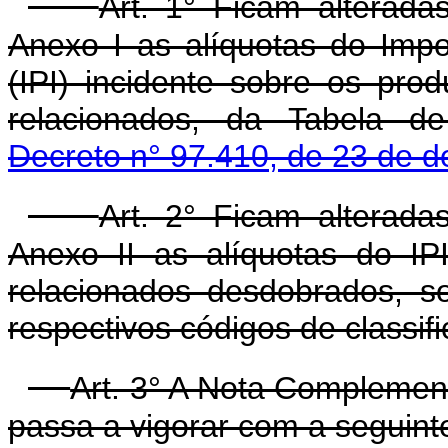
Art. 1° Ficam alterada
Anexo I as alíquotas do Impo
(IPI) incidente sobre os prod
relacionados, da Tabela de
Decreto n° 97.410, de 23 de 
Art. 2° Ficam alterada
Anexo II as alíquotas do IP
relacionados desdobrados, s
respectivos códigos de classif
Art. 3° A Nota Complement
passa a vigorar com a seguint