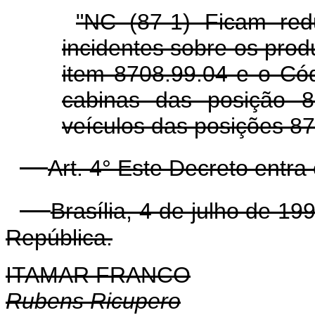
"NC (87-1) Ficam red
incidentes sobre os prod
item 8708.99.04 e o Có
cabinas das posição 8
veículos das posições 87
Art. 4° Este Decreto entra
Brasília, 4 de julho de 1
República.
ITAMAR FRANCO
Rubens Ricupero