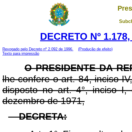
Pres
Subch
DECRETO Nº 1.178,
Revogado pelo Decreto nº 2.092 de 1996.
(Produção de efeito)
Texto para impressão
O PRESIDENTE DA RE
lhe confere o art. 84, inciso I
disposto no art. 4°, inciso I
dezembro de 1971,
DECRETA: