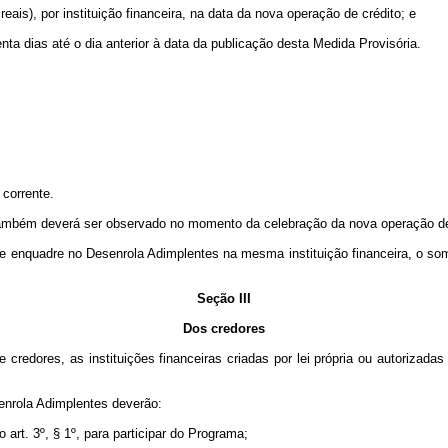
eais), por instituição financeira, na data da nova operação de crédito; e
ta dias até o dia anterior à data da publicação desta Medida Provisória.
 corrente.
mbém deverá ser observado no momento da celebração da nova operação de
se enquadre no Desenrola Adimplentes na mesma instituição financeira, o som
Seção III
Dos credores
 credores, as instituições financeiras criadas por lei própria ou autorizada
senrola Adimplentes deverão:
o art. 3º, § 1º, para participar do Programa;