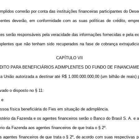
plidos correrão por conta das instituições financeiras participantes do Dese
mplentes deverão, em conformidade com as suas políticas de crédito, empr
entes serão responsáveis pela veracidade das informações fornecidas e pela 
entes que não tenham sido recuperados na fase de cobrança extrajudicial p
CAPÍTULO VII
ÉDITO PARA BENEFICIÁRIOS ADIMPLENTES DO FUNDO DE FINANCIAM
 a União autorizada a destinar até R$ 1.000.000.000,00 (um bilhão de reais) p
vado o disposto no § 11:
 e
essoa física beneficiária do Fies em situação de adimplência.
nistério da Fazenda e os agentes financeiros serão o Banco do Brasil S. A. e
io da Fazenda aos agentes financeiros de que trata o § 2º.
s agentes financeiros de que trata o § 2º, de acordo com suas respectivas po