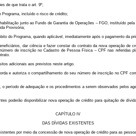
s de que trata o art. 9º;
 Programa, incluído o risco de crédito;
a habilitação junto ao Fundo de Garantia de Operações – FGO, instituído pel
da Provisória;
âmbito do Programa, quando aplicável, imediatamente após o pagamento da pri
eficiários, dar ciência e fazer constar do contrato da nova operação de cr
número de inscrição no Cadastro de Pessoa Física – CPF nas referidas pl
trato.
tos adicionais aos previstos neste artigo.
ncorda e autoriza o compartilhamento do seu número de inscrição no CPF co
s, o período de adequação e os procedimentos a serem observados pelos age
ntes poderão disponibilizar nova operação de crédito para quitação de dívida
CAPÍTULO IV
DAS DÍVIDAS EXISTENTES
istentes por meio da concessão de nova operação de crédito para as pessoas f