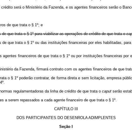
rédito será o Ministério da Fazenda, e os agentes financeiros serão o Banc
os de que trata o § 1º; e
de que trata o § 1º para viabilizar as operações de crédito de que trata o
cap
e que trata o § 1º ou das instituições financeiras por eles habilitadas, para
s agentes financeiros de que trata o § 1º ou por instituições financeiras por
inistério da Fazenda, firmará contrato com os agentes financeiros de que trat
rata o § 1º poderão contratar, de forma direta e sem licitação, empresa públi
4º.
normas regulamentadoras da linha de crédito de que trata o
caput
serão estab
s a serem repassados a cada agente financeiro de que trata o § 1º.
CAPÍTULO III
DOS PARTICIPANTES DO DESENROLA ADIMPLENTES
Seção I