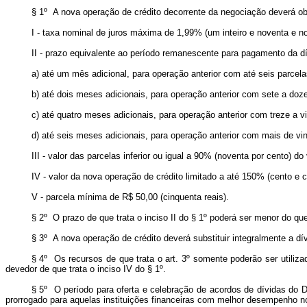
§ 1º A nova operação de crédito decorrente da negociação deverá obs
I - taxa nominal de juros máxima de 1,99% (um inteiro e noventa e 
II - prazo equivalente ao período remanescente para pagamento da dí
a) até um mês adicional, para operação anterior com até seis parcela
b) até dois meses adicionais, para operação anterior com sete a doz
c) até quatro meses adicionais, para operação anterior com treze a vi
d) até seis meses adicionais, para operação anterior com mais de vin
III - valor das parcelas inferior ou igual a 90% (noventa por cento) do
IV - valor da nova operação de crédito limitado a até 150% (cento e 
V - parcela mínima de R$ 50,00 (cinquenta reais).
§ 2º O prazo de que trata o inciso II do § 1º poderá ser menor do que 
§ 3º A nova operação de crédito deverá substituir integralmente a dív
§ 4º Os recursos de que trata o art. 3º somente poderão ser utilizad
devedor de que trata o inciso IV do § 1º.
§ 5º O período para oferta e celebração de acordos de dívidas do 
prorrogado para aquelas instituições financeiras com melhor desempenho n