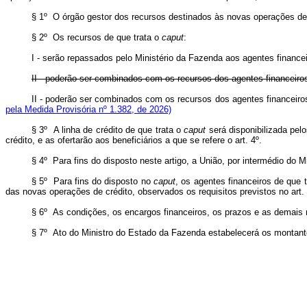
§ 1º O órgão gestor dos recursos destinados às novas operações de c
§ 2º Os recursos de que trata o
caput
:
I - serão repassados pelo Ministério da Fazenda aos agentes financeir
II - poderão ser combinados com os recursos dos agentes financeiros 
II - poderão ser combinados com os recursos dos agentes financeiros d
pela Medida Provisória nº 1.382, de 2026)
§ 3º A linha de crédito de que trata o
caput
será disponibilizada pelo
crédito, e as ofertarão aos beneficiários a que se refere o art. 4º.
§ 4º Para fins do disposto neste artigo, a União, por intermédio do M
§ 5º Para fins do disposto no
caput
, os agentes financeiros de que t
das novas operações de crédito, observados os requisitos previstos no art. 
§ 6º As condições, os encargos financeiros, os prazos e as demais 
§ 7º Ato do Ministro do Estado da Fazenda estabelecerá os montante