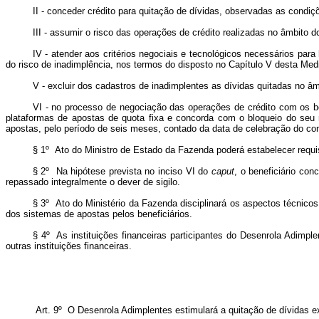
II - conceder crédito para quitação de dívidas, observadas as condiçõe
III - assumir o risco das operações de crédito realizadas no âmbito do
IV - atender aos critérios negociais e tecnológicos necessários par
do risco de inadimplência, nos termos do disposto no Capítulo V desta Medi
V - excluir dos cadastros de inadimplentes as dívidas quitadas no 
VI - no processo de negociação das operações de crédito com os ben
plataformas de apostas de quota fixa e concorda com o bloqueio do seu 
apostas, pelo período de seis meses, contado da data de celebração do con
§ 1º Ato do Ministro de Estado da Fazenda poderá estabelecer requisi
§ 2º Na hipótese prevista no inciso VI do
caput
, o beneficiário co
repassado integralmente o dever de sigilo.
§ 3º Ato do Ministério da Fazenda disciplinará os aspectos técnico
dos sistemas de apostas pelos beneficiários.
§ 4º As instituições financeiras participantes do Desenrola Adimple
outras instituições financeiras.
Art. 9º O Desenrola Adimplentes estimulará a quitação de dívidas ex