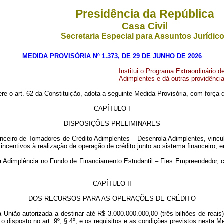
Presidência da República
Casa Civil
Secretaria Especial para Assuntos Jurídic
MEDIDA PROVISÓRIA Nº 1.373, DE 29 DE JUNHO DE 2026
Institui o Programa Extraordinário 
Adimplentes e dá outras providência
ere o art. 62 da Constituição, adota a seguinte Medida Provisória, com força d
CAPÍTULO I
DISPOSIÇÕES PRELIMINARES
inanceiro de Tomadores de Crédito Adimplentes – Desenrola Adimplentes, vin
incentivos à realização de operação de crédito junto ao sistema financeiro,
 à Adimplência no Fundo de Financiamento Estudantil – Fies Empreendedor, com
CAPÍTULO II
DOS RECURSOS PARA AS OPERAÇÕES DE CRÉDITO
a União autorizada a destinar até R$ 3.000.000.000,00 (três bilhões de reais)
 disposto no art. 9º, § 4º, e os requisitos e as condições previstos nesta Me