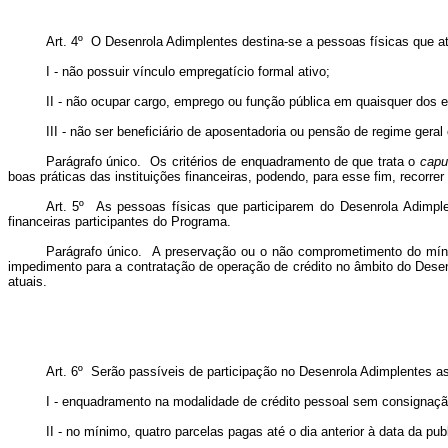
Art. 4º O Desenrola Adimplentes destina-se a pessoas físicas que a
I - não possuir vínculo empregatício formal ativo;
II - não ocupar cargo, emprego ou função pública em quaisquer dos e
III - não ser beneficiário de aposentadoria ou pensão de regime geral 
Parágrafo único. Os critérios de enquadramento de que trata o
capu
boas práticas das instituições financeiras, podendo, para esse fim, recorrer à
Art. 5º As pessoas físicas que participarem do Desenrola Adimple
financeiras participantes do Programa.
Parágrafo único. A preservação ou o não comprometimento do míni
impedimento para a contratação de operação de crédito no âmbito do Desenr
atuais.
Art. 6º Serão passíveis de participação no Desenrola Adimplentes as
I - enquadramento na modalidade de crédito pessoal sem consignação
II - no mínimo, quatro parcelas pagas até o dia anterior à data da pu