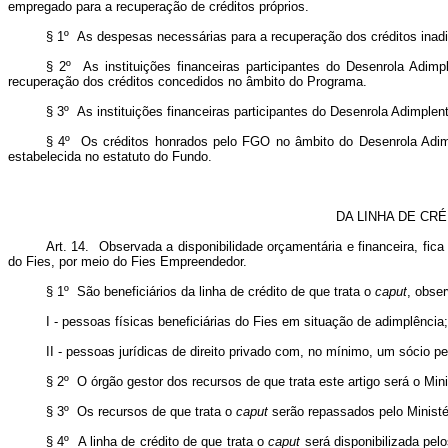
empregado para a recuperação de créditos próprios.
§ 1º As despesas necessárias para a recuperação dos créditos inadim
§ 2º As instituições financeiras participantes do Desenrola Adi
recuperação dos créditos concedidos no âmbito do Programa.
§ 3º As instituições financeiras participantes do Desenrola Adimpl
§ 4º Os créditos honrados pelo FGO no âmbito do Desenrola Adimpl
estabelecida no estatuto do Fundo.
DA LINHA DE CR
Art. 14. Observada a disponibilidade orçamentária e financeira, fica
do Fies, por meio do Fies Empreendedor.
§ 1º São beneficiários da linha de crédito de que trata o
caput
, obser
I - pessoas físicas beneficiárias do Fies em situação de adimplência;
II - pessoas jurídicas de direito privado com, no mínimo, um sócio p
§ 2º O órgão gestor dos recursos de que trata este artigo será o Mi
§ 3º Os recursos de que trata o
caput
serão repassados pelo Ministér
§ 4º A linha de crédito de que trata o
caput
será disponibilizada pelo