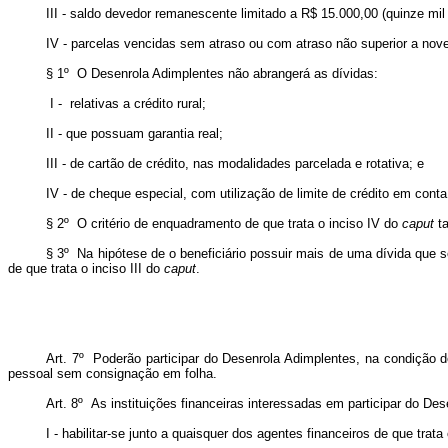
III - saldo devedor remanescente limitado a R$ 15.000,00 (quinze mil r
IV - parcelas vencidas sem atraso ou com atraso não superior a noven
§ 1º O Desenrola Adimplentes não abrangerá as dívidas:
I - relativas a crédito rural;
II - que possuam garantia real;
III - de cartão de crédito, nas modalidades parcelada e rotativa; e
IV - de cheque especial, com utilização de limite de crédito em conta
§ 2º O critério de enquadramento de que trata o inciso IV do
caput
ta
§ 3º Na hipótese de o beneficiário possuir mais de uma dívida que 
de que trata o inciso III do
caput
.
Art. 7º Poderão participar do Desenrola Adimplentes, na condição de
pessoal sem consignação em folha.
Art. 8º As instituições financeiras interessadas em participar do De
I - habilitar-se junto a quaisquer dos agentes financeiros de que trata 