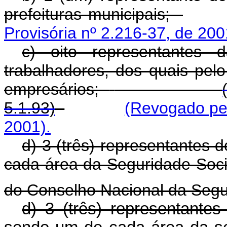
prefeituras municipais;
Provisória nº 2.216-37, de 200
c) oito representantes 
trabalhadores, dos quais pel
empresários;
5.1.93)
(Revogado pel
2001).
d) 3 (três) representantes 
cada área da Seguridade Soci
do Conselho Nacional da Segu
d) 3 (três) representante