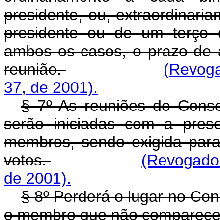
presidente, ou, extraordinar
presidente ou de um terço
ambos os casos, o prazo de a
reunião.
(Revoga
37, de 2001).
§ 7º As reuniões do Conse
serão iniciadas com a pres
membros, sendo exigida para
votos.
(Revogado 
de 2001).
§ 8º Perderá o lugar no Con
o membro que não comparecer 