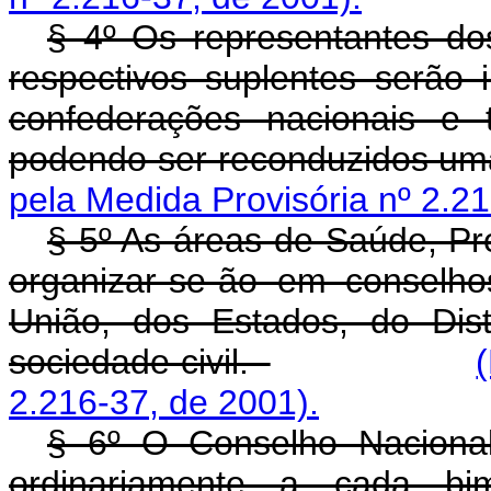
§ 4º Os representantes do
respectivos suplentes serão i
confederações nacionais e 
podendo ser reconduzidos u
pela Medida Provisória nº 2.21
§ 5º As áreas de Saúde, Pre
organizar-se-ão em conselho
União, dos Estados, do Dist
sociedade civil.
2.216-37, de 2001).
§ 6º O Conselho Nacional
ordinariamente a cada bi