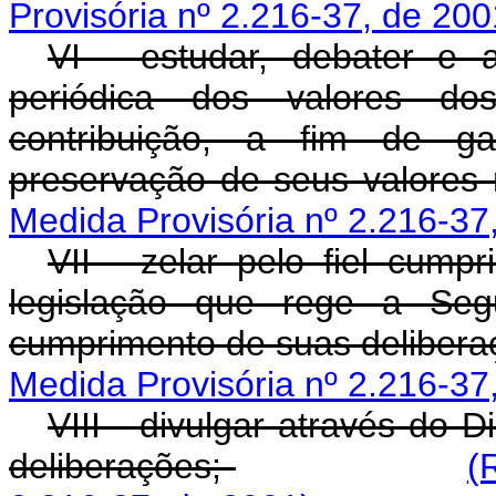
Provisória nº 2.216-37, de 200
VI - estudar, debater e 
periódica dos valores dos
contribuição, a fim de ga
preservação de seus valore
Medida Provisória nº 2.216-37
VII - zelar pelo fiel cump
legislação que rege a Seg
cumprimento de suas deliber
Medida Provisória nº 2.216-37
VIII - divulgar através do D
deliberações;
(