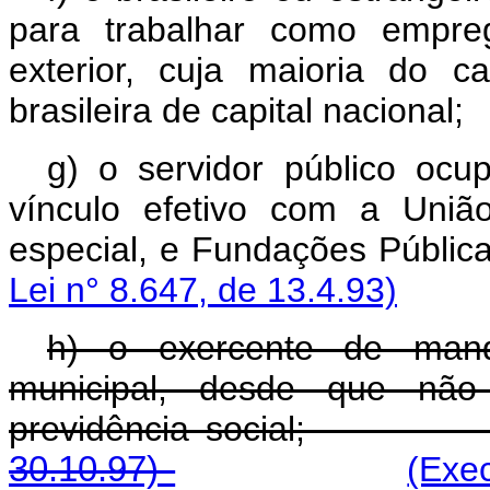
para trabalhar como empre
exterior, cuja maioria do c
brasileira de capital nacional;
g) o servidor público oc
vínculo efetivo com a União
especial, e Fundações 
Lei n° 8.647, de 13.4.93)
h) o exercente de manda
municipal, desde que não
previdência soci
30.10.97)
(Exe