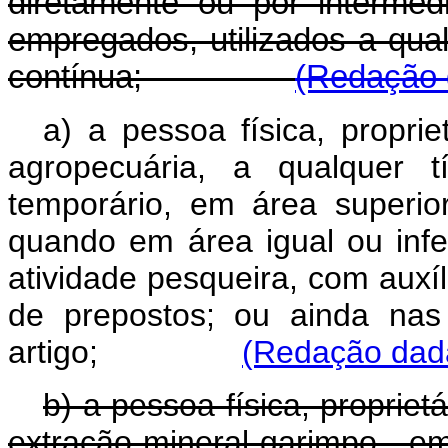
diretamente ou por intermé
empregados, utilizados a qual
contínua;
(Redação d
a) a pessoa física, proprie
agropecuária, a qualquer t
temporário, em área superior
quando em área igual ou infer
atividade pesqueira, com auxí
de prepostos; ou ainda nas
artigo;
(Redação dada
b) a pessoa física, propriet
extração mineral garimpo , e