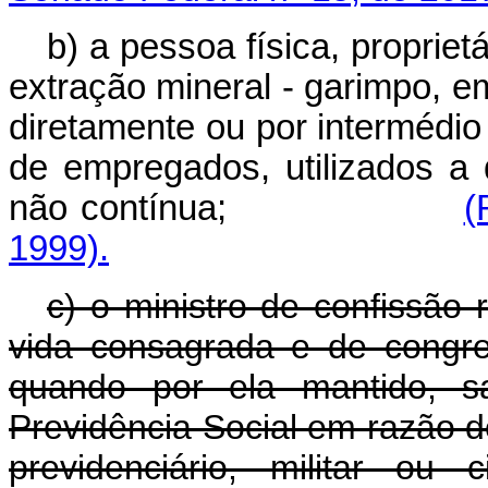
b) a pessoa física, propriet
extração mineral - garimpo, e
diretamente ou por intermédio
de empregados, utilizados a 
não contínua;
(
1999).
c) o ministro de confissão 
vida consagrada e de congre
quando por ela mantido, sa
Previdência Social em razão de
previdenciário, militar ou