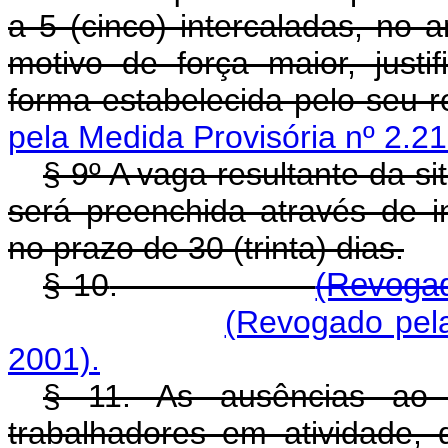
a 5 (cinco) intercaladas, no 
motivo de força maior, justi
forma estabelecida pelo seu 
pela Medida Provisória nº 2.21
§ 9º A vaga resultante da si
será preenchida através de i
no prazo de 30 (trinta) dias.
§ 10
.
(Revogad
(Revogado pela
2001).
§ 11. As ausências ao t
trabalhadores em atividade, 