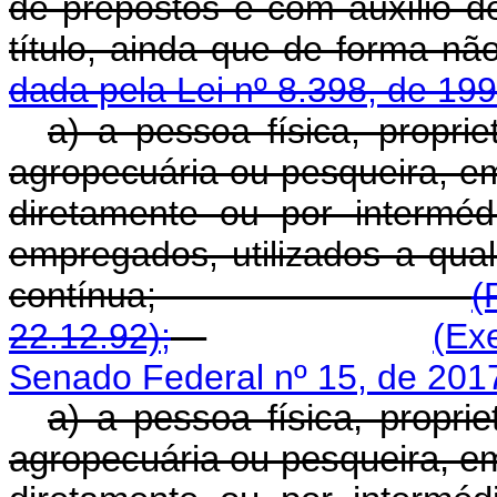
de prepostos e com auxílio d
título, ainda que de 
dada pela Lei nº 8.398, de 199
a) a pessoa física, proprie
agropecuária ou pesqueira, e
diretamente ou por intermé
empregados, utilizados a qual
contínua;
(
22.12.92);
(Ex
Senado Federal nº 15, de 201
a) a pessoa física, proprie
agropecuária ou pesqueira, e