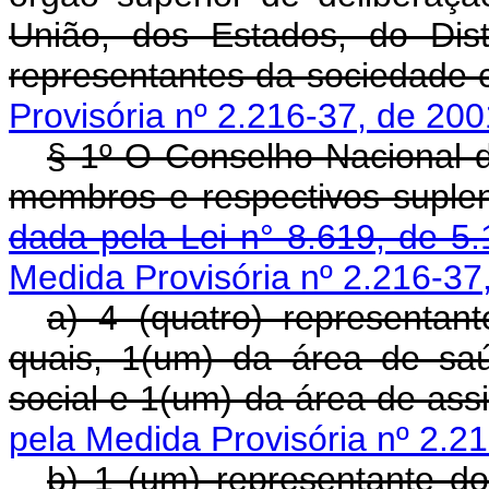
União, dos Estados, do Dist
representantes da sociedade ci
Provisória nº 2.216-37, de 200
§ 1º O Conselho Nacional d
membros e respectivos suple
dada pela Lei n° 8.619, de 5.
Medida Provisória nº 2.216-37
a) 4 (quatro) representan
quais, 1(um) da área de sa
social e 1(um) da área de assi
pela Medida Provisória nº 2.21
b) 1 (um) representante d