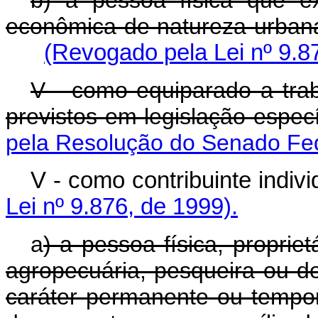
b) a pessoa física que ex
econômica de natureza urbana
(Revogado pela Lei nº 9.8
V - como equiparado a tra
previstos em legislação especí
pela Resolução do Senado Fed
V - como contribuinte
Lei nº 9.876, de 1999).
a
) a pessoa física, proprie
agropecuária, pesqueira ou de
caráter permanente ou tempor