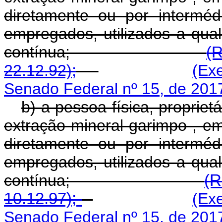
diretamente ou por intermé
empregados, utilizados a qual
contínua;
(
22.12.92);
(Ex
Senado Federal nº 15, de 201
b) a pessoa física, propriet
extração mineral garimpo , e
diretamente ou por intermé
empregados, utilizados a qual
contínua;
(R
10.12.97);
(Ex
Senado Federal nº 15, de 201