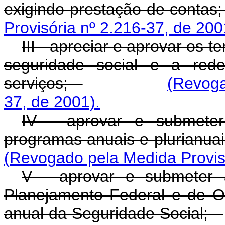
exigindo prestação de conta
Provisória nº 2.216-37, de 200
III - apreciar e aprovar os 
seguridade social e a red
serviços;
(Revoga
37, de 2001).
IV - aprovar e submeter
programas anuais e plurianua
(Revogado pela Medida Provisó
V - aprovar e submeter 
Planejamento Federal e de O
anual da Seguridade Social;