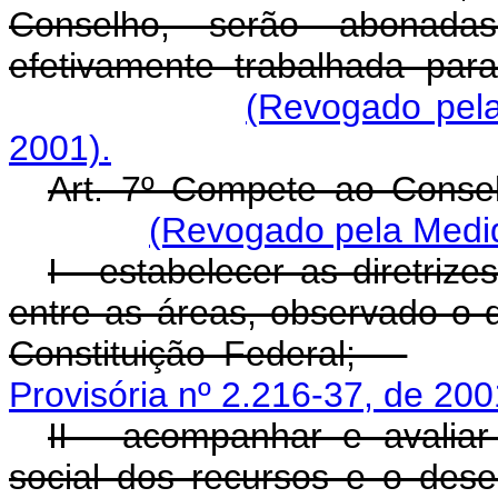
Conselho, serão abonada
efetivamente trabalhada par
(Revogado pela
2001).
Art. 7º Compete ao Consel
(Revogado pela Medid
I - estabelecer as diretrize
entre as áreas, observado o d
Constituição Federal;
Provisória nº 2.216-37, de 200
II - acompanhar e avaliar
social dos recursos e o des