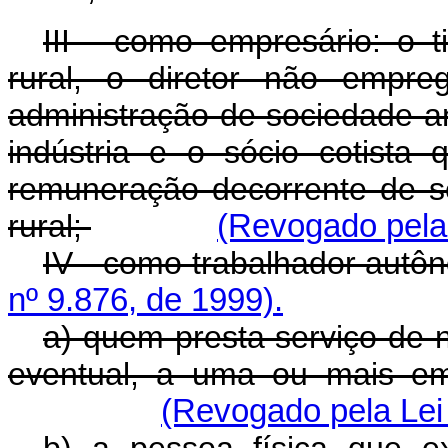
III - como empresário: o ti
rural, o diretor não empr
administração de sociedade an
indústria e o sócio cotista
remuneração decorrente de 
rural;
(Revogado pela 
IV - como trabalhador aut
nº 9.876, de 1999).
a) quem presta serviço de n
eventual, a uma ou mais em
(Revogado pela Lei 