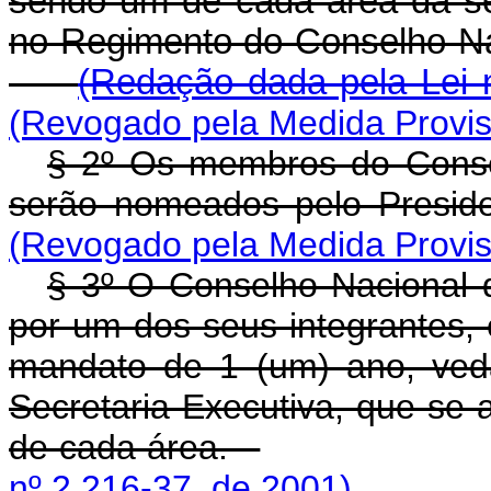
sendo um de cada área da se
no Regimento do Conselho 
(Redação dada pela Lei n
(Revogado pela Medida Provisó
§ 2º Os membros do Conse
serão nomeados pelo Presi
(Revogado pela Medida Provisó
§ 3º O Conselho Nacional d
por um dos seus integrantes, 
mandato de 1 (um) ano, ved
Secretaria-Executiva, que se a
de cada área.
nº 2.216-37, de 2001).