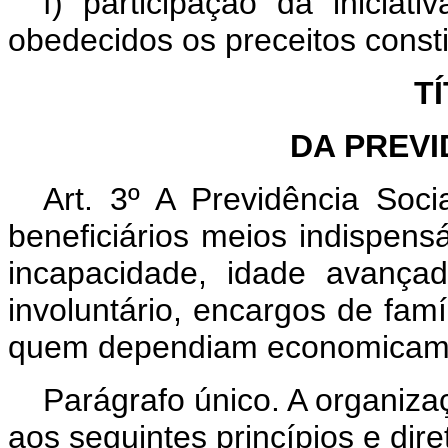
f) participação da iniciat
obedecidos os preceitos consti
TÍ
DA PREVI
Art. 3º A Previdência Soc
beneficiários meios indispen
incapacidade, idade avança
involuntário, encargos de fam
quem dependiam economicam
Parágrafo único. A organiza
aos seguintes princípios e dire