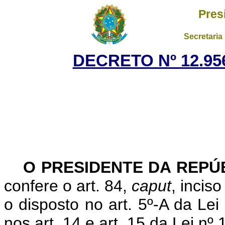
Pres
Secretaria
DECRETO Nº 12.956
O
PRESIDENTE DA REPÚ
confere o art. 84,
caput
, incis
o disposto no art. 5º-A da Le
nos art. 14 e art. 15 da Lei n