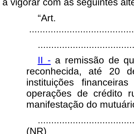
a vigorar com as seguintes alt
“Ar
.......................................
...................................
II -
a remissão de que
reconhecida, até 20 
instituições financeira
operações de crédito r
manifestação do mutuári
...................................
(NR)