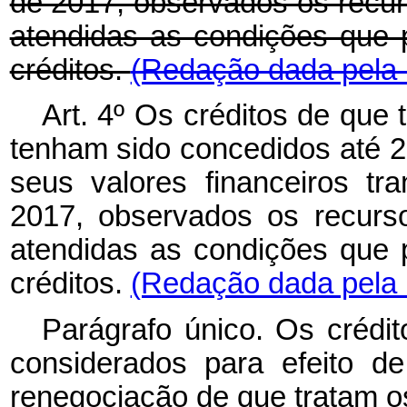
de 2017, observados os recurs
atendidas as condições que p
créditos.
(Redação dada pela 
Art. 4º
Os créditos de que t
tenham sido concedidos até 
seus valores financeiros t
2017, observados os recursos
atendidas as condições que p
créditos.
(Redação dada pela L
Parágrafo único. Os crédi
considerados para efeito d
renegociação de que tratam os 