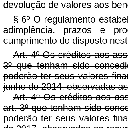
devolução de valores aos bene
§ 6º O regulamento estabe
adimplência, prazos e pro
cumprimento do disposto neste
Art. 4º Os créditos aos ass
3º que tenham sido conced
poderão ter seus valores fina
junho de 2014, observadas as 
Art. 4º Os créditos aos as
art. 3º que tenham sido con
poderão ter seus valores fina