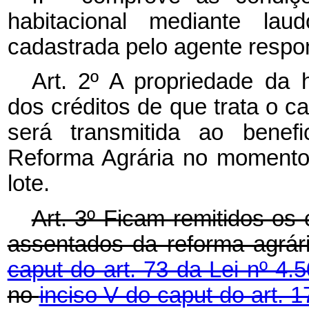
habitacional mediante lau
cadastrada pelo agente resp
Art. 2º A propriedade da 
dos créditos de que trata o
c
será transmitida ao benef
Reforma Agrária no momento d
lote.
Art. 3º Ficam remitidos os 
assentados da reforma agrá
caput
do art. 73 da Lei nº 4
no
inciso V do
caput
do art. 1