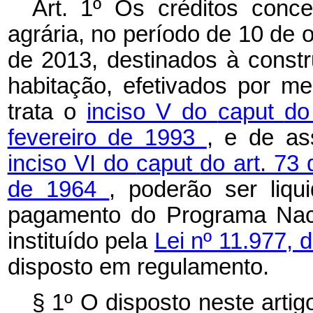
Art. 1º Os créditos conc
agrária, no período de 10 de
de 2013, destinados à const
habitação, efetivados por me
trata o
inciso V do
caput
do
fevereiro de 1993
, e de as
inciso VI do
caput
do art. 73
de 1964
, poderão ser liq
pagamento do Programa Naci
instituído pela
Lei nº 11.977, 
disposto em regulamento.
§ 1º O disposto neste arti