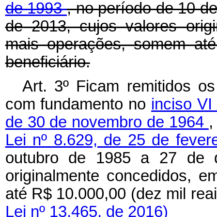
de 1993
, no período de 10 d
de 2013, cujos valores ori
mais operações, somem até 
beneficiário.
Art. 3º Ficam remitidos os
com fundamento no
inciso VI
de 30 de novembro de 1964
,
Lei nº 8.629, de 25 de feve
outubro de 1985 a 27 de d
originalmente concedidos, 
até R$ 10.000,00 (dez mil rea
Lei nº 13.465, de 2016)