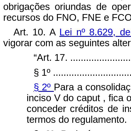
obrigações oriundas de ope
recursos do FNO, FNE e FCO 
Art. 10.
A
Lei nº 8.629, d
vigorar com as seguintes alte
“Art. 17. .........................
§ 1º ..............................
§ 2º
Para a consolidaç
inciso V do
caput
, fica
conceder créditos de i
termos do regulamento.