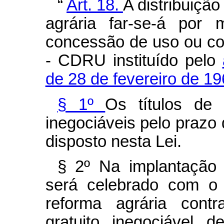
“
Art. 18.
A distribuição
agrária far-se-á por 
concessão de uso ou con
- CDRU instituído pelo
de 28 de fevereiro de 19
§ 1º
Os títulos d
inegociáveis pelo prazo
disposto nesta Lei.
§ 2º Na implantação 
será celebrado com o 
reforma agrária cont
gratuito, inegociável, d