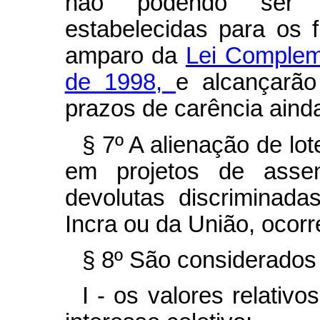
não podendo ser s
estabelecidas para os 
amparo da
Lei Compleme
de 1998,
e alcançarão
prazos de carência aind
§ 7º A alienação de lot
em projetos de assen
devolutas discriminad
Incra ou da União, ocorr
§ 8º São considerados
I - os valores relativo