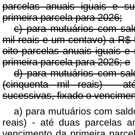
parcelas anuais iguais e s
primeira parcela para 2026;
c) para mutuários com sal
mil reais e um centavo) a R$ 5
oito parcelas anuais iguais e
primeira parcela para 2026; e
d) para mutuários com sa
(cinquenta mil reais) - a
sucessivas, fixado o vencimen
a) para mutuários com sald
reais) - até duas parcelas a
vencimento da primeira parce