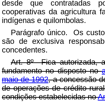
desde que contratadas po
cooperativas da agricultura 
indígenas e quilombolas.
Parágrafo único. Os custo
são de exclusiva responsabil
concedentes.
Art. 8º Fica autorizada,
fundamento no disposto no
maio de 1992
, a concessão de
de operações de crédito rura
condições estabelecidas no
A