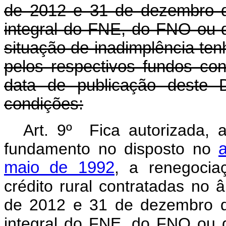
de 2012 e 31 de dezembro d
integral do FNE, do FNO ou
situação de inadimplência ten
pelos respectivos fundos con
data de publicação deste D
condições:
Art. 9º Fica autorizada,
fundamento no disposto no
maio de 1992
, a renegocia
crédito rural contratadas no 
de 2012 e 31 de dezembro d
integral do FNE, do FNO ou