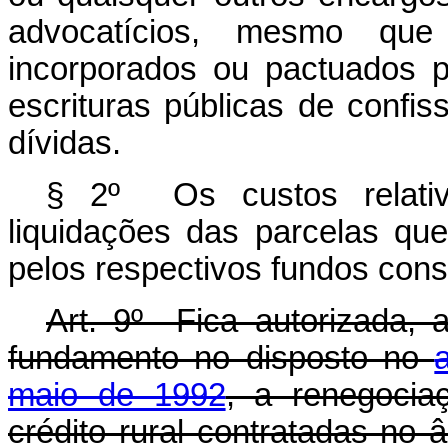
advocatícios, mesmo que
incorporados ou pactuados p
escrituras públicas de confi
dívidas.
§ 2º Os custos relativ
liquidações das parcelas que
pelos respectivos fundos const
Art. 9º Fica autorizada,
fundamento no disposto no
maio de 1992
, a renegocia
crédito rural contratadas no 