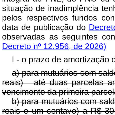
situação de inadimplência ten
pelos respectivos fundos con
data de publicação do
Decret
observadas as seguintes c
Decreto nº 12.956, de 2026)
I - o prazo de amortização 
a) para mutuários com sald
reais) - até duas parcelas a
vencimento da primeira parcel
b) para mutuários com sald
reais e um centavo) a R$ 30.0