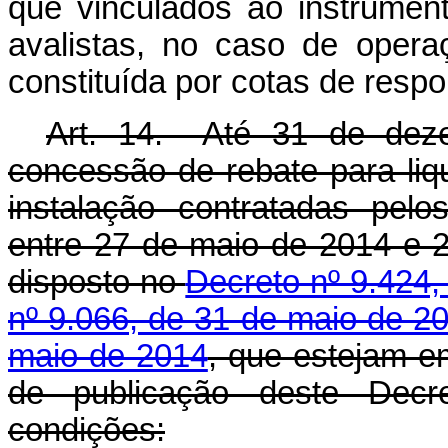
que vinculados ao instrumen
avalistas, no caso de opera
constituída por cotas de respo
Art. 14. Até 31 de deze
concessão de rebate para liq
instalação contratadas pelo
entre 27 de maio de 2014 e 
disposto no
Decreto nº 9.424,
nº 9.066, de 31 de maio de 2
maio de 2014
, que estejam e
de publicação deste Decr
condições: