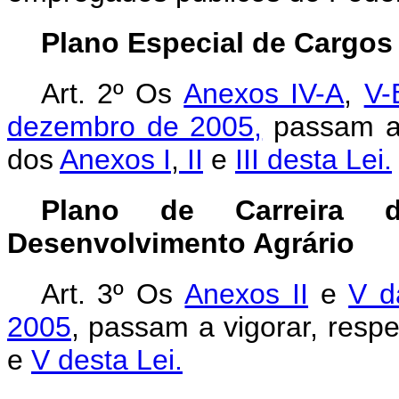
Plano Especial de Cargos
Art. 2º
Os
Anexos IV-A
,
V-
dezembro de 2005,
passam a 
dos
Anexos I
,
II
e
III desta Lei.
Plano de Carreira
Desenvolvimento Agrário
Art. 3º
Os
Anexos II
e
V d
2005
, passam a vigorar, resp
e
V desta Lei.