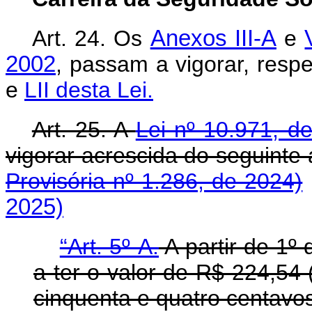
Art. 24. Os
Anexos III-A
e
2002
, passam a vigorar, resp
e
LII desta Lei.
Art. 25. A
Lei nº 10.971, 
vigorar acrescida do seguint
Provisória nº 1.286, de 2024)
2025)
“Art. 5º-A.
A partir de 1º
a ter o valor de R$ 224,54 
cinquenta e quatro centavos