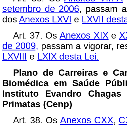
setembro de 2006
, passam a
dos
Anexos LXVI
e
LXVII desta
Art. 37. Os
Anexos XIX
e
X
de 2009,
passam a vigorar, re
LXVIII
e
LXIX desta Lei.
Plano de Carreiras e Ca
Biomédica em Saúde Públ
Instituto Evandro Chagas
Primatas (Cenp)
Art. 38.
Os
Anexos CXX
,
C