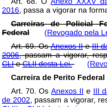
Art. 68. O
Anexo XXXV da 
2016
, passa a vigorar na for
Carreiras de Policial F
Federal
(Revogado pela Le
Art. 69. Os
Anexos II
e
III 
2006,
passam a vigorar, res
CLI
e
CLII desta Lei.
(Revo
Carreira de Perito Federal
Art. 70.
Os
Anexos II
e
III
de 2002
, passam a vigorar, r