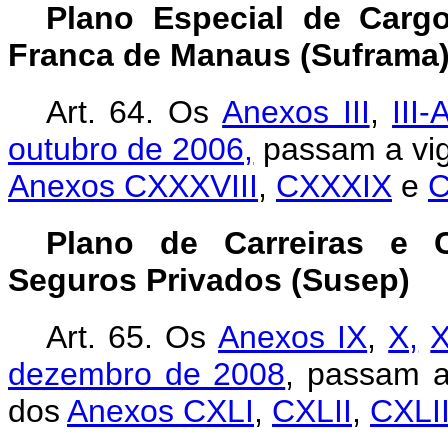
Plano Especial de Carg
Franca de Manaus (Suframa
Art. 64. Os
Anexos III
,
III-
outubro de 2006,
passam a vig
Anexos CXXXVIII
,
CXXXIX
e
C
Plano de Carreiras e 
Seguros Privados (Susep)
Art. 65. Os
Anexos IX
,
X,
X
dezembro de 2008
, passam a
dos
Anexos CXLI
,
CXLII
,
CXLII