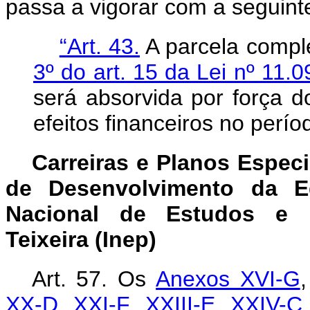
passa a vigorar com a seguint
“Art. 43.
A parcela compl
3º do art. 15 da Lei nº 11.
será absorvida por força 
efeitos financeiros no perí
Carreiras e Planos Espec
de Desenvolvimento da E
Nacional de Estudos e P
Teixeira (Inep)
Art. 57.
Os
Anexos XVI-G
XX-D
,
XXI-F
,
XXIII-E
,
XXIV-C