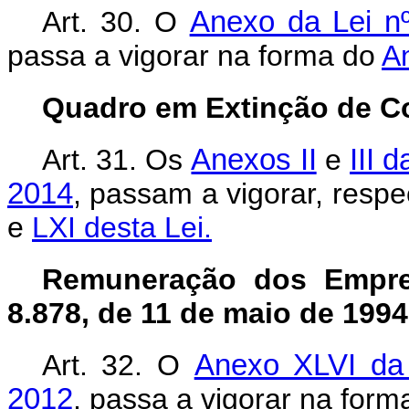
Art. 30. O
Anexo da Lei n
passa a vigorar na forma do
An
Quadro em Extinção de C
Art. 31.
Os
Anexos II
e
III 
2014
, passam a vigorar, resp
e
LXI desta Lei.
Remuneração dos Empreg
8.878, de 11 de maio de 1994
Art. 32. O
Anexo XLVI da 
2012
, passa a vigorar na for