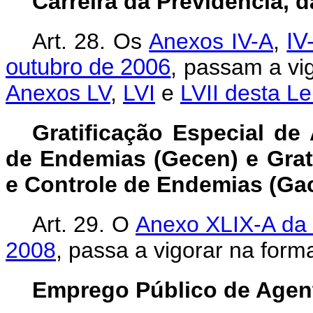
Carreira da Previdência, 
Art. 28.
Os
Anexos IV-A
,
IV
outubro de 2006
, passam a vi
Anexos LV
,
LVI
e
LVII desta Le
Gratificação Especial de
de Endemias (Gecen) e Grat
e Controle de Endemias (Ga
Art. 29. O
Anexo XLIX-A da 
2008
, passa a vigorar na for
Emprego Público de Agen