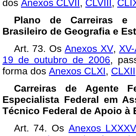
dos
Anexos CLVII
,
CLVIII
,
CLI
Plano de Carreiras e 
Brasileiro de Geografia e Est
Art. 73.
Os
Anexos XV
,
XV-
19 de outubro de 2006
, pas
forma dos
Anexos CLXI
,
CLXII
Carreiras de Agente F
Especialista Federal em As
Técnico Federal de Apoio à
Art. 74. Os
Anexos LXXX