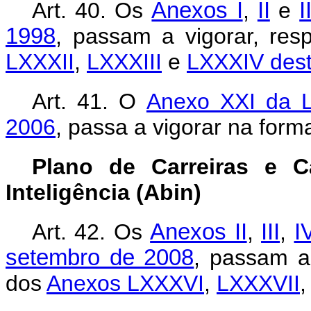
Art. 40. Os
Anexos I
,
II
e
I
1998
, passam a vigorar, re
LXXXII
,
LXXXIII
e
LXXXIV dest
Art. 41.
O
Anexo XXI da L
2006
, passa a vigorar na for
Plano de Carreiras e C
Inteligência (Abin)
Art. 42. Os
Anexos II
,
III
,
I
setembro de 2008
, passam a
dos
Anexos LXXXVI
,
LXXXVII