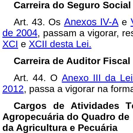
Carreira do Seguro Social
Art. 43.
Os
Anexos IV-A
e
de 2004
, passam a vigorar, r
XCI
e
XCII desta Lei.
Carreira de Auditor Fisca
Art. 44.
O
Anexo III da Le
2012
, passa a vigorar na for
Cargos de Atividades Té
Agropecuária do Quadro de 
da Agricultura e Pecuária