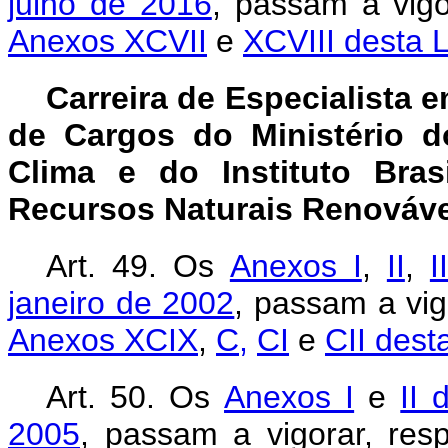
julho de 2016
, passam a vigo
Anexos XCVII
e
XCVIII desta L
Carreira de Especialista 
de Cargos do Ministério 
Clima e do Instituto Bra
Recursos Naturais Renováve
Art. 49.
Os
Anexos I
,
II
,
II
janeiro de 2002
, passam a vig
Anexos XCIX
,
C,
CI
e
CII desta
Art. 50. Os
Anexos I
e
II 
2005
, passam a vigorar, re