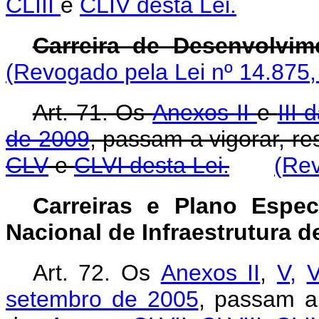
CLIII
e
CLIV desta Lei.
Carreira de Desenvolvim
(Revogado pela Lei nº 14.875,
Art. 71. Os
Anexos II
e
III
de 2009
, passam a vigorar, r
CLV
e
CLVI desta Lei.
(Rev
Carreiras e Plano Espe
Nacional de Infraestrutura d
Art. 72. Os
Anexos II
,
V,
V
setembro de 2005
, passam a