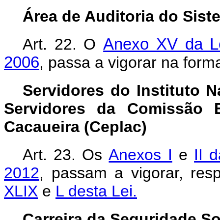
Área de Auditoria do Sis
Art. 22. O
Anexo XV da Le
2006
, passa a vigorar na for
Servidores do Instituto N
Servidores da Comissão 
Cacaueira (Ceplac)
Art. 23.
Os
Anexos I
e
II 
2012
, passam a vigorar, re
XLIX
e
L desta Lei.
Carreira da Seguridade So