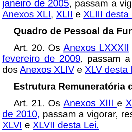
janeiro de 2005
, passam a vig
Anexos XLI
,
XLII
e
XLIII desta 
Quadro de Pessoal da Fun
Art. 20. Os
Anexos LXXXII
fevereiro de 2009
, passam a 
dos
Anexos XLIV
e
XLV desta 
Estrutura Remuneratória 
Art. 21. Os
Anexos XIII
e
X
de 2010,
passam a vigorar, re
XLVI
e
XLVII desta Lei.