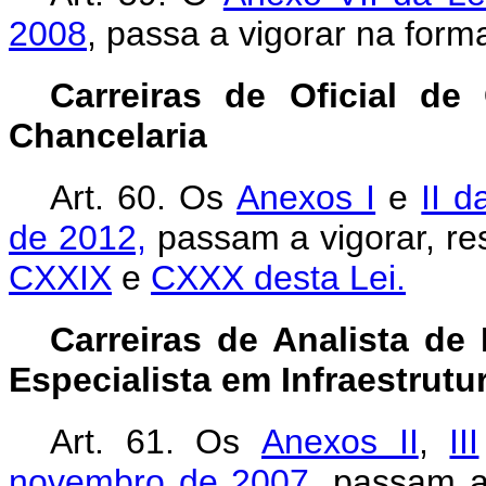
2008
, passa a vigorar na for
Carreiras de Oficial de
Chancelaria
Art. 60. Os
Anexos I
e
II 
de 2012,
passam a vigorar, re
CXXIX
e
CXXX desta Lei.
Carreiras de Analista de 
Especialista em Infraestrutu
Art. 61.
Os
Anexos II
,
III
novembro de 2007
, passam a