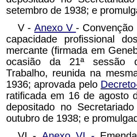
setembro de 1938; e promul
V -
Anexo V
- Convenção 
capacidade profissional do
mercante (firmada em Geneb
ocasião da 21ª sessão da
Trabalho, reunida na mesm
1936; aprovada pelo
Decreto
ratificada em 16 de agosto d
depositado no Secretariad
outubro de 1938; e promulga
VI -
Anexo VI -
Emenda 