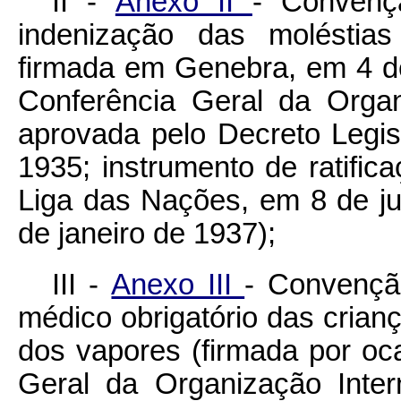
II -
Anexo II
- Convenç
indenização das moléstias
firmada em Genebra, em 4 d
Conferência Geral da Organ
aprovada pelo
Decreto Legis
1935; instrumento de ratific
Liga das Nações, em 8 de j
de janeiro de 1937);
III -
Anexo III
- Convençã
médico obrigatório das cria
dos vapores (firmada por oc
Geral da Organização Inter