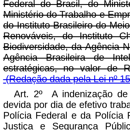
Federal do Brasil, do Minist
Ministério do Trabalho e Empre
do Instituto Brasileiro do Me
Renováveis, do Instituto 
Biodiversidade, da Agência Na
Agência Brasileira de Inte
estratégicas, no valor de
(Redação dada pela Lei nº 15
Art. 2º A indenização de 
devida por dia de efetivo tra
Polícia Federal e da Polícia 
Justiça e Segurança Públi