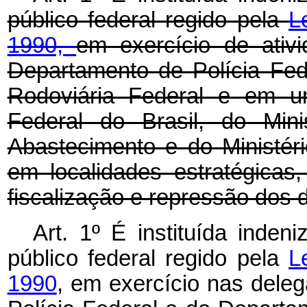
público federal regido pela
L
1990,
em exercício de ativ
Departamento de Polícia Fed
Rodoviária Federal e em un
Federal do Brasil, do Mini
Abastecimento e do Ministér
em localidades estratégicas,
fiscalização e repressão dos de
Art. 1º É instituída
indeni
público federal regido pela
L
1990
, em exercício nas dele