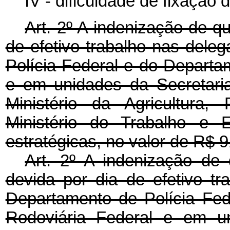
IV - dificuldade de fixação d
Art. 2º A indenização de qu
de efetivo trabalho nas dele
Polícia Federal e do Departa
e em unidades da Secretaria
Ministério da Agricultura
Ministério do Trabalho e 
estratégicas, no valor de R$ 9
Art. 2º A indenização de 
devida por dia de efetivo t
Departamento de Polícia Fed
Rodoviária Federal e em un