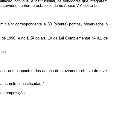
liação individual e institucional, os servidores que integrarem
 servidor, conforme estabelecido no Anexo V-A desta Lei.
 valor correspondente a 80 (oitenta) pontos, observados o
o
o
 de 1998, e no § 2
do art. 19 da Lei Complementar n
41, de
; ou
vida aos ocupantes dos cargos de provimento efetivo de nível
tas nele especificadas.”
nte composição: