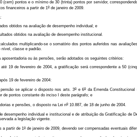
em) pontos e o mínimo de 30 (trinta) pontos por servidor, correspondendo
o
os financeiros a partir de 1
de janeiro de 2009.
a:
ltados obtidos na avaliação de desempenho individual; e
esultados obtidos na avaliação de desempenho institucional.
ulados multiplicando-se o somatório dos pontos auferidos nas avaliações d
 nível, classe e padrão.
posentadoria ou às pensões, serão adotados os seguintes critérios:
 até 19 de fevereiro de 2004, a gratificação será correspondente a 50 (cin
 após 19 de fevereiro de 2004:
o
o
pensão se aplicar o disposto nos arts. 3
e 6
da Emenda Constitucional 
or de pontos constante do inciso I deste parágrafo; e
o
adorias e pensões, o disposto na Lei n
10.887, de 18 de junho de 2004.
 desempenho individual e institucional e de atribuição da Gratificação de 
ervada a legislação vigente.
o
 a partir de 1
de janeiro de 2009, devendo ser compensadas eventuais dife