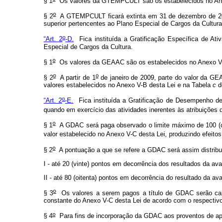
§ 1
Os valores da GTEMPCULT são os estabelecidos no Anexo V
o
§ 2
A GTEMPCULT ficará extinta em 31 de dezembro de 2008,
superior pertencentes ao Plano Especial de Cargos da Cultura
o
“Art. 2
-D.
Fica instituída a Gratificação Específica de Ati
Especial de Cargos da Cultura.
o
§ 1
Os valores da GEAAC são os estabelecidos no Anexo V-B d
o
o
§ 2
A partir de 1
de janeiro de 2009, parte do valor da GEA
valores estabelecidos no Anexo V-B desta Lei e na Tabela
c
d
o
“Art. 2
-E.
Fica instituída a Gratificação de Desempenho de 
quando em exercício das atividades inerentes às atribuições d
o
§ 1
A GDAC será paga observado o limite máximo de 100 (cem
valor estabelecido no Anexo V-C desta Lei, produzindo efeitos 
o
§ 2
A pontuação a que se refere a GDAC será assim distrib
I - até 20 (vinte) pontos em decorrência dos resultados da a
II - até 80 (oitenta) pontos em decorrência do resultado da a
o
§ 3
Os valores a serem pagos a título de GDAC serão calcu
constante do Anexo V-C desta Lei de acordo com o respectivo
o
§ 4
Para fins de incorporação da GDAC aos proventos de apo