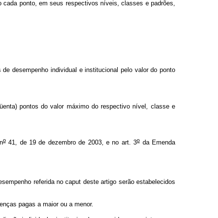
 cada ponto, em seus respectivos níveis, classes e padrões,
e desempenho individual e institucional pelo valor do ponto
qüenta) pontos do valor máximo do respectivo nível, classe e
o
o
n
41, de 19 de dezembro de 2003, e no art. 3
da Emenda
Desempenho referida no caput deste artigo serão estabelecidos
renças pagas a maior ou a menor.