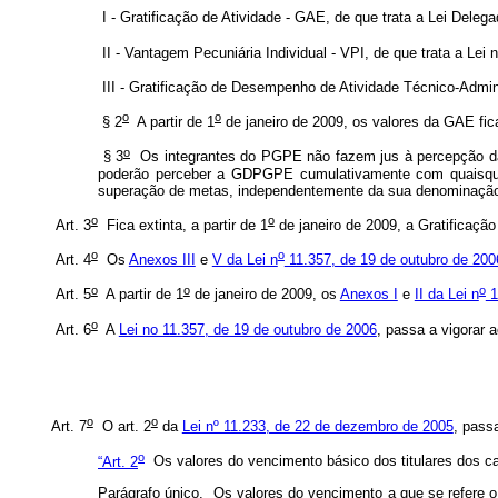
I - Gratificação de Atividade - GAE, de que trata a Lei Delega
II - Vantagem Pecuniária Individual - VPI, de que trata a Lei n
III - Gratificação de Desempenho de Atividade Técnico-Admini
o
o
§ 2
A partir de 1
de janeiro de 2009, os valores da GAE fic
o
§ 3
Os integrantes do PGPE não fazem jus à percepção da 
poderão perceber a GDPGPE cumulativamente com quaisquer o
superação de metas, independentemente da sua denominação 
o
o
Art. 3
Fica extinta, a partir de 1
de janeiro de 2009, a Gratificaç
o
o
Art. 4
Os
Anexos III
e
V da Lei n
11.357, de 19 de outubro de 200
o
o
o
Art. 5
A partir de 1
de janeiro de 2009, os
Anexos I
e
II da Lei n
1
o
Art. 6
A
Lei no 11.357, de 19 de outubro de 2006
, passa a vigorar 
o
o
Art. 7
O art. 2
da
Lei nº 11.233, de 22 de dezembro de 2005
, pass
o
“Art. 2
Os valores do vencimento básico dos titulares dos ca
Parágrafo único. Os valores do vencimento a que se refere 