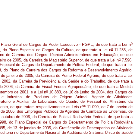
o
o Plano Geral de Cargos do Poder Executivo - PGPE, de que trata a Lei n
o
, do Plano Especial de Cargos da Cultura, de que trata a Lei n
11.233, de
no de Carreira dos Cargos Técnico-Administrativos em Educação, de que
o
iro de 2005, da Carreira de Magistério Superior, de que trata a Lei n
7.596,
 Especial de Cargos do Departamento de Polícia Federal, de que trata a Lei
, do Plano de Carreira dos Cargos de Reforma e Desenvolvimento Agrário,
de janeiro de 2005, da Carreira de Perito Federal Agrário, de que trata a Lei
2002, da Carreira da Previdência, da Saúde e do Trabalho, de que trata a
e 2006, da Carreira de Fiscal Federal Agropecuário, de que trata a Medida
o
etembro de 2001, e a Lei n
10.883, de 16 de junho de 2004, dos Cargos de
 e Industrial de Produtos de Origem Animal, Agente de Atividades
atório e Auxiliar de Laboratório do Quadro de Pessoal do Ministério da
os
mento, de que tratam respectivamente as Leis n
11.090, de 7 de janeiro de
o de 2006, dos Empregos Públicos de Agentes de Combate às Endemias, de
outubro de 2006, da Carreira de Policial Rodoviário Federal, de que trata a
998, do Plano Especial de Cargos do Departamento de Polícia Rodoviária
95, de 13 de janeiro de 2005, da Gratificação de Desempenho de Atividade
uditoria no Departamento Nacional de Auditoria do Sistema Único de Saúde