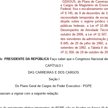
- GDASUS, do Plano de Carreiras
e Cargos de Magistério do Ensin
Federal; fixa o escalonamento ver
o
n
8.745, de 9 de dezembro de 19
necessidade temporária de excepc
dispõe sobre o regime jurídico 
o
públicas federais, a Lei n
10.484
Desempenho de Atividade Técni
o
outubro de 2006, a Lei n
11.507, 
dos servidores da administração pú
8.445, de 20 de julho de 1992, a
setembro de 1992, a Tabela II do
o
n
11.359, de 19 de outubro de 20
 de
PRESIDENTE DA REPÚBLICA
Faço saber que o Congresso Nacional dec
CAPÍTULO I
DAS CARREIRAS E DOS CARGOS
Seção I
Do Plano Geral de Cargos do Poder Executivo - PGPE
 passam a vigorar com a seguinte redação:
de provimento efetivo integrantes do PGPE são os fixados no Anexo III dest