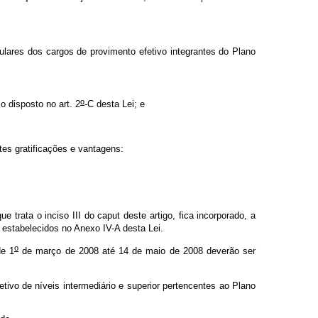
ulares dos cargos de provimento efetivo integrantes do Plano
o
o disposto no art. 2
-C desta Lei; e
tes gratificações e vantagens:
 trata o inciso III do caput
deste artigo, fica incorporado, a
 estabelecidos no Anexo IV-A desta Lei.
o
de 1
de março de 2008 até 14 de maio de 2008 deverão ser
tivo de níveis intermediário e superior pertencentes ao Plano