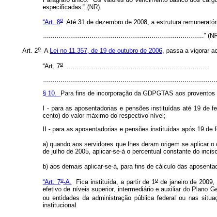
especificadas.” (NR)
o
“Art. 8
Até 31 de dezembro de 2008, a estrutura remuneratóri
...................................................................................” (
o
Art. 2
A
Lei no 11.357, de 19 de outubro de 2006
, passa a vigorar a
o
“Art. 7
.........................................................................
........................................................................................
§ 10.
Para fins de incorporação da GDPGTAS aos proventos d
I - para as aposentadorias e pensões instituídas até 19 de 
cento) do valor máximo do respectivo nível;
II - para as aposentadorias e pensões instituídas após 19 de 
a) quando aos servidores que lhes deram origem se aplicar o 
de julho de 2005, aplicar-se-á o percentual constante do incis
b) aos demais aplicar-se-á, para fins de cálculo das aposenta
o
o
“Art. 7
-A.
Fica instituída, a partir de 1
de janeiro de 2009,
efetivo de níveis superior, intermediário e auxiliar do Plano
ou entidades da administração pública federal ou nas situa
institucional.