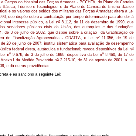
 e Cargos do Hospital das Forças Armadas - PCCHFA, do Plano de Carreira
o Básico, Técnico e Tecnológico, e do Plano de Carreira do Ensino Básico
tical e os valores dos soldos dos militares das Forças Armadas; altera a Lei
93, que dispõe sobre a contratação por tempo determinado para atender à
o
ional interesse público, a Lei n
8.112, de 11 de dezembro de 1990, que
dos servidores públicos civis da União, das autarquias e das fundações
, de 3 de julho de 2002, que dispõe sobre a criação da Gratificação de
o
ca de Fiscalização Agropecuária
-
GDATFA, a Lei n
11.356, de 19 de
de 20 de julho de 2007; institui sistemática para avaliação de desempenho
o
blica federal direta, autárquica e fundacional; revoga dispositivos da Lei n
o
o
 Lei n
9.678, de 3 de julho de 1998, dispositivo da Lei n
8.460, de 17 de
o
 Anexo I da Medida Provisória n
2.215-10, de 31 de agosto de 2001, a Lei
06; e dá outras providências.
reta e eu sanciono a seguinte Lei:
a Lei, produzindo efeitos financeiros a partir das datas nele