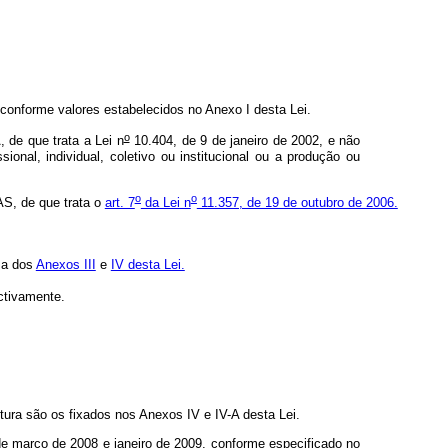
conforme valores estabelecidos no Anexo I desta Lei.
o
de que trata a Lei n
10.404, de 9 de janeiro de 2002, e não
al, individual, coletivo ou institucional ou a produção ou
o
o
AS, de que trata o
art. 7
da Lei n
11.357, de 19 de outubro de 2006.
ma dos
Anexos III
e
IV desta Lei.
ctivamente.
ura são os fixados nos Anexos IV e IV-A desta Lei.
e março de 2008 e janeiro de 2009, conforme especificado no