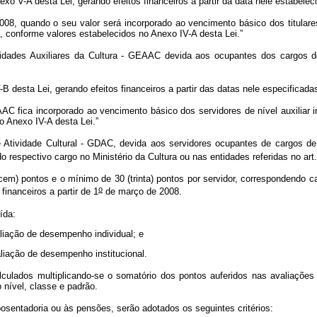
-A desta Lei, gerando efeitos financeiros a partir da data nele estabelec
 quando o seu valor será incorporado ao vencimento básico dos titulares 
, conforme valores estabelecidos no Anexo IV-A desta Lei.”
vidades Auxiliares da Cultura - GEAAC devida aos ocupantes dos cargos de
esta Lei, gerando efeitos financeiros a partir das datas nele especificada
AC fica incorporado ao vencimento básico dos servidores de nível auxiliar 
o Anexo IV-A desta Lei.”
Atividade Cultural - GDAC, devida aos servidores ocupantes de cargos de 
o respectivo cargo no Ministério da Cultura ou nas entidades referidas no art.
) pontos e o mínimo de 30 (trinta) pontos por servidor, correspondendo ca
o
financeiros a partir de 1
de março de 2008.
uída:
valiação de desempenho individual; e
valiação de desempenho institucional.
lados multiplicando-se o somatório dos pontos auferidos nas avaliações de
 nível, classe e padrão.
sentadoria ou às pensões, serão adotados os seguintes critérios: