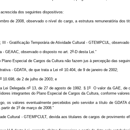
r acrescida dos seguintes dispositivos:
ro de 2008, observado o nível do cargo, a estrutura remuneratória dos tit
; III - Gratificação Temporária de Atividade Cultural - GTEMPCUL, observado 
o
ura - GEAAC, observado o disposto no art. 2
-D desta Lei.”
 Plano Especial de Cargos da Cultura não fazem jus à percepção das seguin
o
rativa - GDATA, de que trata a Lei n
10.404, de 9 de janeiro de 2002;
o
10.698, de 2 de julho de 2003; e
o
o
 a Lei Delegada n
13, de 27 de agosto de 1992. § 1
O valor da GAE, de que
dores integrantes do Plano Especial de Cargos da Cultura, conforme valores
go, os valores eventualmente percebidos pelo servidor a título de GDATA 
o
partir de 1
de março de 2008.”
dade Cultural - GTEMPCULT, devida aos titulares de cargos de provimento efe