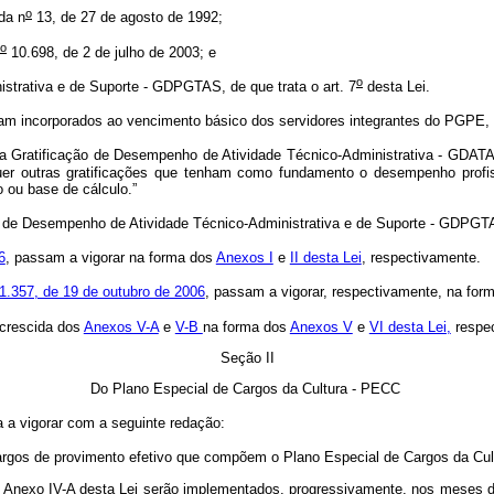
o
da n
13, de 27 de agosto de 1992;
o
10.698, de 2 de julho de 2003; e
o
strativa e de Suporte - GDPGTAS, de que trata o art. 7
desta Lei.
am incorporados ao vencimento básico dos servidores integrantes do PGPE, 
Gratificação de Desempenho de Atividade Técnico-Administrativa - GDATA, 
utras gratificações que tenham como fundamento o desempenho profission
ou base de cálculo.”
ão de Desempenho de Atividade Técnico-Administrativa e de Suporte - GDPGT
6
, passam a vigorar na forma dos
Anexos I
e
II desta Lei
, respectivamente.
1.357, de 19 de outubro de 2006
, passam a vigorar, respectivamente, na for
acrescida dos
Anexos V-A
e
V-B
na forma dos
Anexos V
e
VI desta Lei,
respe
Seção II
Do Plano Especial de Cargos da Cultura - PECC
a a vigorar com a seguinte redação:
rgos de provimento efetivo que compõem o Plano Especial de Cargos da Cult
o Anexo IV-A desta Lei serão implementados, progressivamente, nos meses d