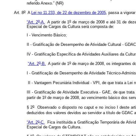
referido Anexo.” (NR)
o
Art. 8
A
Lei no 11.233, de 22 de dezembro de 2005
, passa a vigora
o
o
“Art. 2
-A.
A partir de 1
de março de 2008 e até 31 de dezemb
Especial de Cargos da Cultura será composta de:
I - Vencimento Básico;
II - Gratificação de Desempenho de Atividade Cultural - GDAC
IV - Gratificação Específica de Atividades Auxiliares da Cult
o
o
“Art. 2
-B.
A partir de 1
de março de 2008, os integrantes do
I - Gratificação de Desempenho de Atividade Técnico-Administ
II - Vantagem Pecuniária Individual - VPI, de que trata a Lei n
III - Gratificação de Atividade Executiva - GAE, de que trata
o
partir de 1
de março de 2008, ao vencimento básico dos servi
o
§ 2
Observado o disposto no caput e no inciso I deste arti
deduzidos dos valores devidos ao servidor a título de GDAC a 
o
“Art. 2
-C.
Fica instituída a Gratificação Temporária de Ativi
Especial de Cargos da Cultura.
o