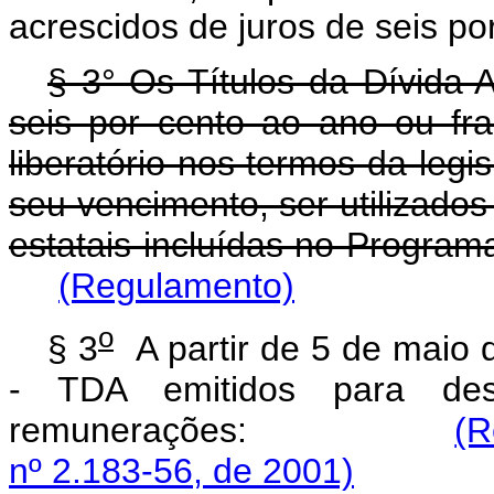
acrescidos de juros de seis po
§ 3° Os Títulos da Dívida 
seis por cento ao ano ou fr
liberatório nos termos da legi
seu vencimento, ser utilizado
estatais incluídas no Program
(Regulamento)
o
§ 3
A partir de 5 de maio d
- TDA emitidos para desa
remunerações:
(R
nº 2.183-56, de 2001)