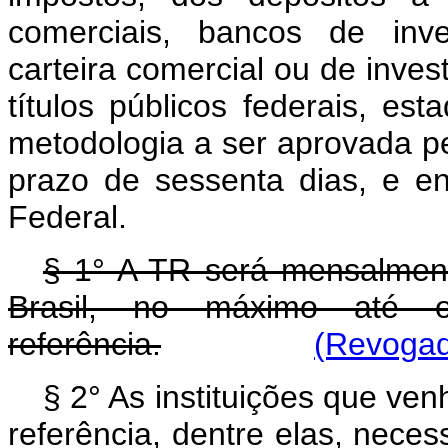
comerciais, bancos de inve
carteira comercial ou de inve
títulos públicos federais, es
metodologia a ser aprovada p
prazo de sessenta dias, e 
Federal.
§ 1° A TR será mensalment
Brasil, no máximo até 
referência.
(Revogad
§ 2° As instituições que ve
referência, dentre elas, nece