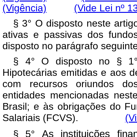
(Vigência)
(Vide Lei nº 1
§ 3° O disposto neste artig
ativas e passivas dos fundo
disposto no parágrafo seguinte
§ 4° O disposto no § 1° 
Hipotecárias emitidas e aos de
com recursos oriundos do
entidades mencionadas neste
Brasil; e às obrigações do 
Salariais (FCVS).
(V
§ 5°
As instituições fin