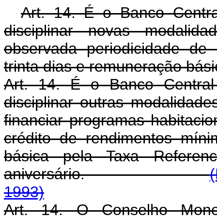
Art. 14. É o Banco Central
disciplinar novas modalid
observada periodicidade de 
trinta dias e remuneração bás
Art. 14. É o Banco Central 
disciplinar outras modalidad
financiar programas habitacio
crédito de rendimentos mí
básica pela Taxa Referen
aniversário.
1993)
Art. 14. O Conselho Monetá