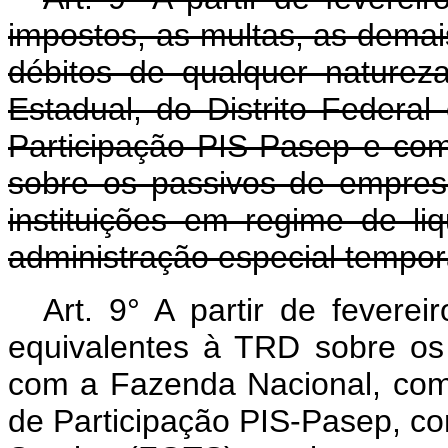
impostos, as multas, as demais
débitos de qualquer nature
Estadual, do Distrito Federa
Participação PIS-Pasep e com
sobre os passivos de empres
instituições em regime de liq
administração especial tempor
Art. 9° A partir de feverei
equivalentes à TRD sobre os
com a Fazenda Nacional, com
de Participação PIS-Pasep, c