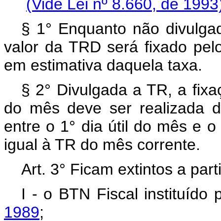
(Vide Lei nº 8.660, de 1993
§ 1° Enquanto não divulgad
valor da TRD será fixado pel
em estimativa daquela taxa.
§ 2° Divulgada a TR, a fixa
do mês deve ser realizada 
entre o 1° dia útil do mês e o
igual à TR do mês corrente.
Art. 3° Ficam extintos a part
I - o BTN Fiscal instituído
1989
;