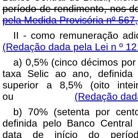
período de rendimento, nos d
pela Medida Provisória nº 567
II - como remuneraçã
(Redação dada pela Lei n º 12
a) 0,5% (cinco décimos por
taxa Selic ao ano, definida
superior a 8,5% (oito inte
ou
(Redação dada
b) 70% (setenta por cent
definida pelo Banco Central 
data de início do perío