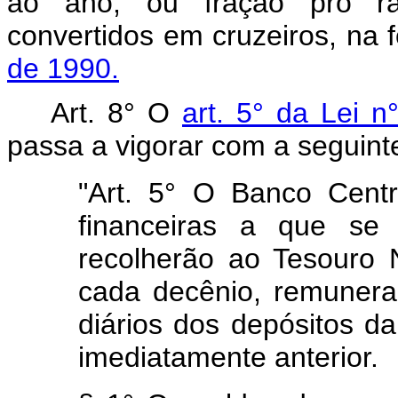
ao ano, ou fração pro rat
convertidos em cruzeiros, na
de 1990.
Art. 8° O
art. 5° da Lei 
passa a vigorar com a seguint
"Art. 5° O Banco Centra
financeiras a que se 
recolherão ao Tesouro N
cada decênio, remunera
diários dos depósitos d
imediatamente anterior.