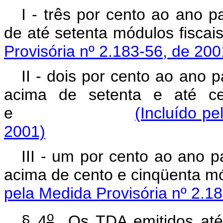
I - três por cento ao ano 
de até setenta módul
Provisória nº 2.183-56, de 200
II - dois por cento ao ano 
acima de setenta e até cen
e
(Incluído pe
2001)
III - um por cento ao ano 
acima de cento e cinqü
pela Medida Provisória nº 2.1
o
§ 4
Os TDA emitidos até