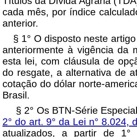
Títulos da Dívida Agrária (TDA)
cada mês, por índice calcula
anterior.
§ 1° O disposto neste artig
anteriormente à vigência da 
esta lei, com cláusula de opç
do resgate, a alternativa de 
cotação do dólar norte-americ
Brasil.
§ 2° Os BTN-Série Especia
2° do art. 9° da Lei n° 8.024, 
atualizados, a partir de 1