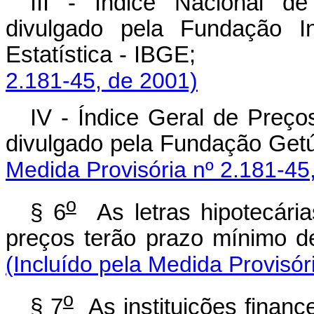
III - Índice Nacional d
divulgado pela Fundação In
Estatística - IBGE;
2.181-45, de 2001)
IV - Índice Geral de Preços
divulgado pela Fundaçã
Medida Provisória nº 2.181-45
o
§ 6
As letras hipotecári
preços terão prazo m
(Incluído pela Medida Provisór
o
§ 7
As instituições finance