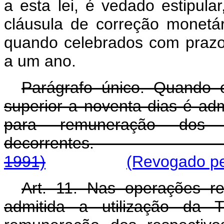
a esta lei, é vedado estipular
cláusula de correção monetá
quando celebrados com prazo 
a um ano.
Parágrafo único. Quando o
superior a noventa dias é ad
para remuneração dos 
decorrente
1991)
(Revogado pel
Art. 11. Nas operações re
admitida a utilização d