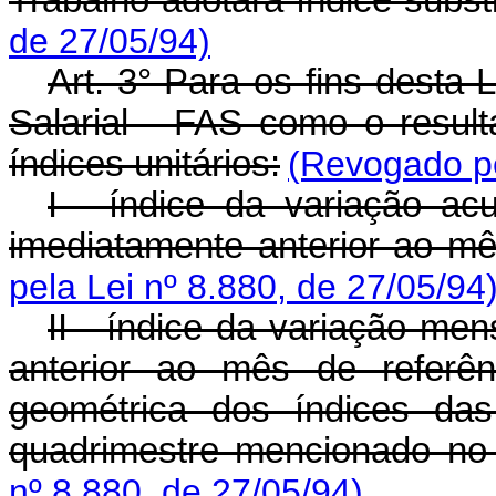
Trabalho adotará índice substi
de 27/05/94)
Art. 3° Para os fins desta 
Salarial - FAS como o result
índices unitários:
(Revogado pe
I - índice da variação a
imediatamente anterior ao mê
pela Lei nº 8.880, de 27/05/94
II - índice da variação m
anterior ao mês de referên
geométrica dos índices da
quadrimestre mencionado no i
nº 8.880, de 27/05/94)