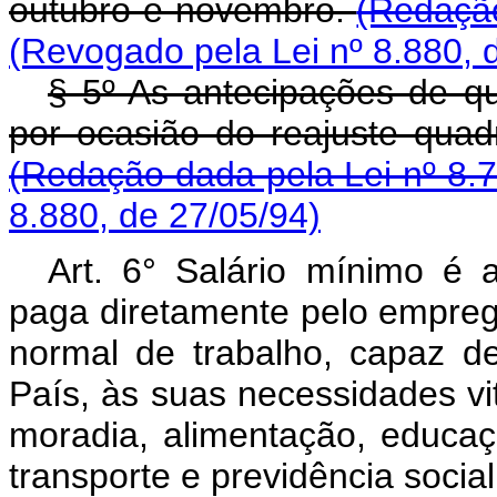
outubro e novembro.
(Redação
(Revogado pela Lei nº 8.880, 
§ 5º As antecipações de qu
por ocasião do reajuste quadri
(Redação dada pela Lei nº 8.
8.880, de 27/05/94)
Art. 6° Salário mínimo é 
paga diretamente pelo emprega
normal de trabalho, capaz de
País, às suas necessidades vi
moradia, alimentação, educaçã
transporte e previdência social