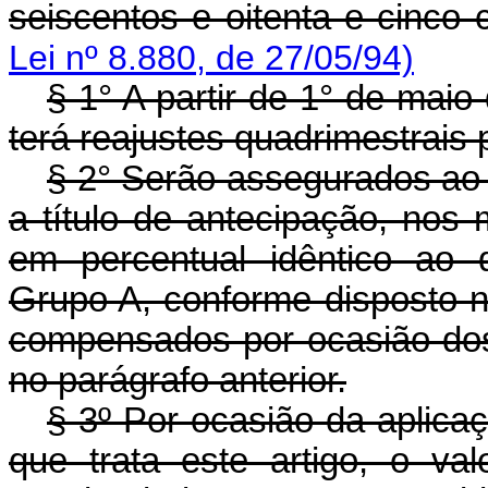
seiscentos e oitenta e cinco c
Lei nº 8.880, de 27/05/94)
§ 1° A partir de 1° de maio
terá reajustes quadrimestrais
§ 2° Serão assegurados ao s
a título de antecipação, nos
em percentual idêntico ao 
Grupo A, conforme disposto no
compensados por ocasião dos 
no parágrafo anterior.
§ 3º Por ocasião da aplica
que trata este artigo, o va