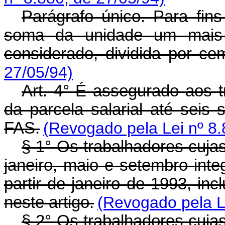
Parágrafo único. Para fins 
soma da unidade um mais a
considerado, dividida por ce
27/05/94)
Art. 4° É assegurado aos t
da parcela salarial até seis 
FAS.
(Revogado pela Lei nº 8.
§ 1° Os trabalhadores cuj
janeiro, maio e setembro int
partir de janeiro de 1993, incl
neste artigo.
(Revogado pela Le
§ 2° Os trabalhadores cuj