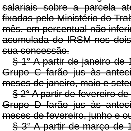
salariais sobre a parcela a
fixadas pelo Ministério do Tra
mês, em percentual não inferi
acumulada do IRSM nos dois
sua concessão.
§ 1° A partir de janeiro de
Grupo C farão jus às anteci
meses de janeiro, maio e set
§ 2° A partir de fevereiro d
Grupo D farão jus às anteci
meses de fevereiro, junho e o
§ 3° A partir de março de 1