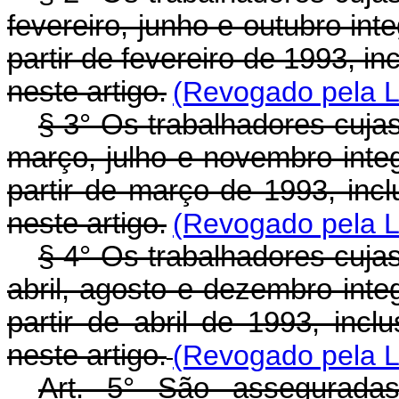
fevereiro, junho e outubro in
partir de fevereiro de 1993, in
neste artigo.
(Revogado pela Le
§ 3° Os trabalhadores cuj
março, julho e novembro int
partir de março de 1993, inclu
neste artigo.
(Revogado pela Le
§ 4° Os trabalhadores cuj
abril, agosto e dezembro int
partir de abril de 1993, inclu
neste artigo.
(Revogado pela Le
Art. 5° São asseguradas