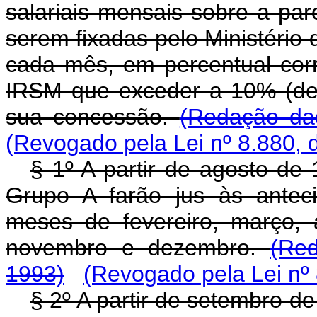
salariais mensais sobre a parc
serem fixadas pelo Ministério 
cada mês, em percentual cor
IRSM que exceder a 10% (dez
sua concessão.
(Redação dad
(Revogado pela Lei nº 8.880, 
§ 1º A partir de agosto de 
Grupo A farão jus às anteci
meses de fevereiro, março, ab
novembro e dezembro.
(Re
1993)
(Revogado pela Lei nº 
§ 2º A partir de setembro de