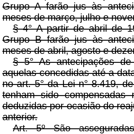
Grupo A farão jus às anteci
meses de março, julho e nove
§ 4° A partir de abril de 1
Grupo B farão jus às anteci
meses de abril, agosto e dez
§ 5° As antecipações de
aquelas concedidas até a dat
no art. 5° da Lei n° 8.419, 
tenham sido compensadas no
deduzidas por ocasião do reaju
anterior.
Art. 5º São asseguradas