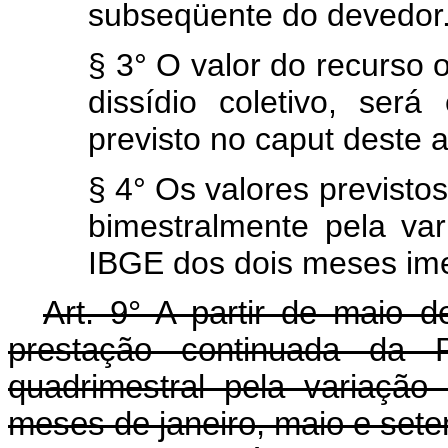
subseqüente do devedor
§ 3° O valor do recurso 
dissídio coletivo, ser
previsto no caput deste a
§ 4° Os valores previstos
bimestralmente pela v
IBGE dos dois meses ime
Art. 9° A partir de maio d
prestação continuada da Pr
quadrimestral pela variaçã
meses de janeiro, maio e set