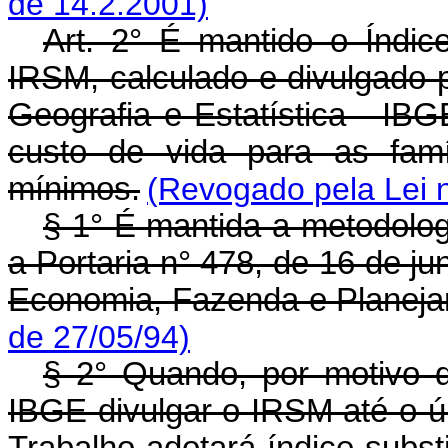
de 14.2.2001)
Art. 2° É mantido o Índic
IRSM, calculado e divulgado p
Geografia e Estatística - IBG
custo de vida para as famí
mínimos.
(Revogado pela Lei n
§ 1° É mantida a metodolog
a Portaria n° 478, de 16 de ju
Economia, Fazenda e Planeja
de 27/05/94)
§ 2° Quando, por motivo d
IBGE divulgar o IRSM até o últ