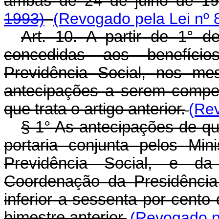
ambas de 24 de julho de 1
1993)
(Revogado pela Lei nº 
Art. 10. A partir de 1° d
concedidas aos benefíci
Previdência Social, nos me
antecipações a serem compe
que trata o artigo anterior.
(Rev
§ 1° As antecipações de que
portaria conjunta pelos Mi
Previdência Social, e da
Coordenação da Presidência
inferior a sessenta por cent
bimestre anterior.
(Revogado pe