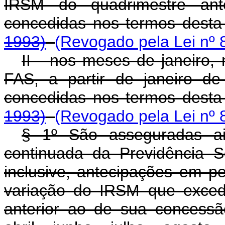
IRSM do quadrimestre ante
concedidas nos termos desta 
1993)
(Revogado pela Lei nº 
II - nos meses de janeiro,
FAS, a partir de janeiro d
concedidas nos termos desta 
1993)
(Revogado pela Lei nº 
§ 1º São asseguradas ai
continuada da Previdência S
inclusive, antecipações em p
variação do IRSM que exced
anterior ao de sua concessã