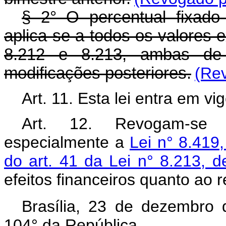
§ 2° O percentual fixado
aplica-se a todos os valores 
8.212 e 8.213, ambas de
modificações posteriores.
(Rev
Art. 11. Esta lei entra em v
Art. 12. Revogam-se 
especialmente a
Lei n° 8.419
do art. 41 da Lei n° 8.213, 
efeitos financeiros quanto ao 
Brasília, 23 de dezembro
104° da República.