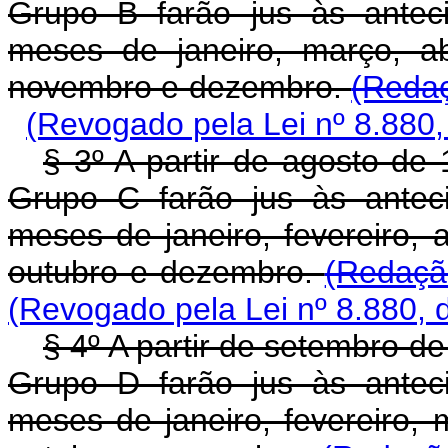
Grupo B farão jus às anteci
meses de janeiro, março, abr
novembro e dezembro.
(Redaç
(Revogado pela Lei nº 8.880,
§ 3º A partir de agosto de 
Grupo C farão jus às anteci
meses de janeiro, fevereiro, a
outubro e dezembro.
(Redaçã
(Revogado pela Lei nº 8.880, 
§ 4º A partir de setembro de
Grupo D farão jus às anteci
meses de janeiro, fevereiro, 