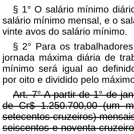
§ 1° O salário mínimo diári
salário mínimo mensal, e o sa
vinte avos do salário mínimo.
§ 2° Para os trabalhadores
jornada máxima diária de traba
mínimo será igual ao definido
por oito e dividido pelo máximo
Art. 7° A partir de 1° de j
de Cr$ 1.250.700,00 (um mi
setecentos cruzeiros) mensais
seiscentos e noventa cruzeiros