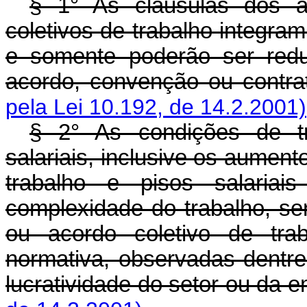
§ 1° As cláusulas dos a
coletivos de trabalho integram
e somente poderão ser redu
acordo, convenção ou contrat
pela Lei 10.192, de 14.2.2001)
§ 2° As condições de t
salariais, inclusive os aument
trabalho e pisos salariai
complexidade do trabalho, se
ou acordo coletivo de trab
normativa, observadas dentre 
lucratividade do setor ou da 