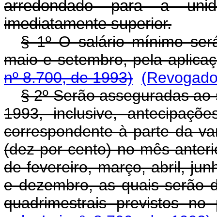
arredondado para a uni
imediatamente superior.
§ 1º O salário mínimo ser
maio e setembro, pela aplic
nº 8.700, de 1993)
(Revogado 
§ 2º Serão asseguradas ao s
1993, inclusive, antecipaçõ
correspondente à parte da v
(dez por cento) no mês anter
de fevereiro, março, abril, ju
e dezembro, as quais serão d
quadrimestrais previstos no 