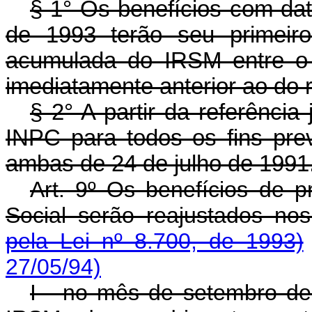
§ 1° Os benefícios com data
de 1993 terão seu primeiro
acumulada do IRSM entre o 
imediatamente anterior ao do r
§ 2° A partir da referência
INPC para todos os fins prev
ambas de 24 de julho de 1991
Art. 9º Os benefícios de p
Social serão reajustados no
pela Lei nº 8.700, de 1993)
27/05/94)
I - no mês de setembro de