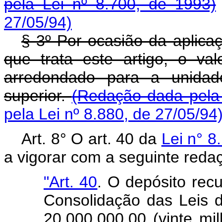
pela Lei nº 8.700, de 1993)
27/05/94)
§ 3º Por ocasião da aplica
que trata este artigo, o va
arredondado para a unidade
superior.
(Redação dada pela 
pela Lei nº 8.880, de 27/05/94
Art. 8° O art. 40 da
Lei n° 8
a vigorar com a seguinte reda
"Art. 40
. O depósito recu
Consolidação das Leis d
20.000.000,00 (vinte mi