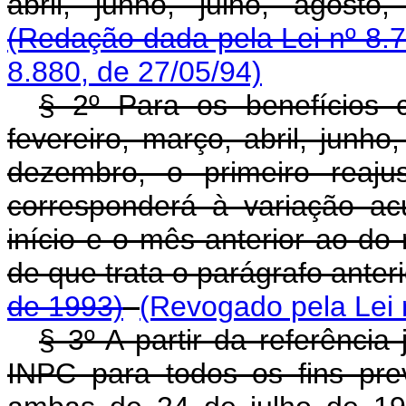
abril, junho, julho, agost
(Redação dada pela Lei nº 8.
8.880, de 27/05/94)
§ 2º Para os benefícios
fevereiro, março, abril, junho
dezembro, o primeiro reaju
corresponderá à variação a
início e o mês anterior ao do
de que trata o parágrafo anter
de 1993)
(Revogado pela Lei 
§ 3º A partir da referência
INPC para todos os fins pre